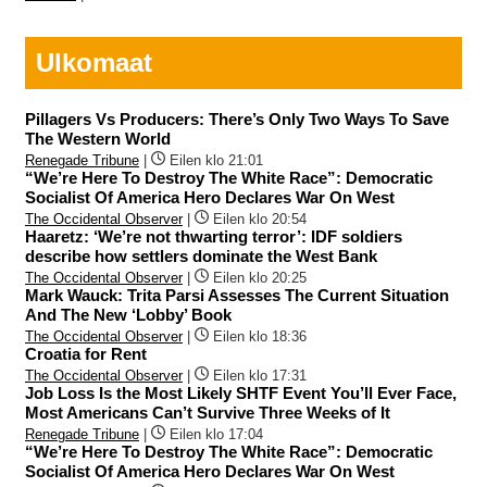
Ulkomaat
Pillagers Vs Producers: There’s Only Two Ways To Save
The Western World
Renegade Tribune
|
Eilen klo 21:01
“We’re Here To Destroy The White Race”: Democratic
Socialist Of America Hero Declares War On West
The Occidental Observer
|
Eilen klo 20:54
Haaretz: ‘We’re not thwarting terror’: IDF soldiers
describe how settlers dominate the West Bank
The Occidental Observer
|
Eilen klo 20:25
Mark Wauck: Trita Parsi Assesses The Current Situation
And The New ‘Lobby’ Book
The Occidental Observer
|
Eilen klo 18:36
Croatia for Rent
The Occidental Observer
|
Eilen klo 17:31
Job Loss Is the Most Likely SHTF Event You’ll Ever Face,
Most Americans Can’t Survive Three Weeks of It
Renegade Tribune
|
Eilen klo 17:04
“We’re Here To Destroy The White Race”: Democratic
Socialist Of America Hero Declares War On West