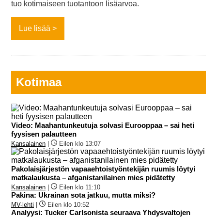
tuo kotimaiseen tuotantoon lisäarvoa.
Lue lisää
Kotimaa
Video: Maahantunkeutuja solvasi Eurooppaa – sai heti
fyysisen palautteen
Kansalainen
|
Eilen klo 13:07
Pakolaisjärjestön vapaaehtoistyöntekijän ruumis löytyi
matkalaukusta – afganistanilainen mies pidätetty
Kansalainen
|
Eilen klo 11:10
Pakina: Ukrainan sota jatkuu, mutta miksi?
MV-lehti
|
Eilen klo 10:52
Analyysi: Tucker Carlsonista seuraava Yhdysvaltojen