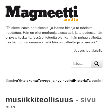
"Te olette isästä perkeleestä, ja isänne himoja te tahdotte
noudattaa. Hän on ollut murhaaja alusta asti, ja totuudessa hän
ei pysy, koska hänessä ei totuutta ole. Kun hän puhuu valhetta,
niin hän puhuu omaansa, sillä hän on valhettelija ja sen isä."
Jeesus juutalaisille
Etusivu
Yhteiskunta
Terveys ja hyvinvointi
Historia
Talous
In Eng
musiikkiteollisuus
- sivu