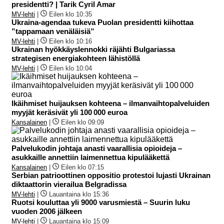
presidentti? | Tarik Cyril Amar
MV-lehti
|
Eilen klo 10:35
Ukraina-agendaa tukeva Puolan presidentti kiihottaa
”tappamaan venäläisiä”
MV-lehti
|
Eilen klo 10:16
Ukrainan hyökkäyslennokki räjähti Bulgariassa
strategisen energiakohteen lähistöllä
MV-lehti
|
Eilen klo 10:04
Ikäihmiset huijauksen kohteena – ilmanvaihtopalveluiden
myyjät keräsivät yli 100 000 euroa
Kansalainen
|
Eilen klo 09:09
Palvelukodin johtaja anasti vaarallisia opioideja –
asukkaille annettiin laimennettua kipulääkettä
Kansalainen
|
Eilen klo 07:15
Serbian patrioottinen oppositio protestoi lujasti Ukrainan
diktaattorin vierailua Belgradissa
MV-lehti
|
Lauantaina klo 15:36
Ruotsi kouluttaa yli 9000 varusmiestä – Suurin luku
vuoden 2006 jälkeen
MV-lehti
|
Lauantaina klo 15:09