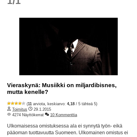
1/1
Vieraskynä: Musiikki on miljardibisnes,
mutta kenelle?
(
11
arviota, keskiarvo:
4,18
/ 5 tähteä 5)
Toimitus
29.1.2015
4274 Näyttökerrat
10 Kommenttia
Ulkomaisessa omistuksessa ala ei synnytä työn- eikä
pääoman tuottavuutta Suomeen. Ulkomainen omistus ei