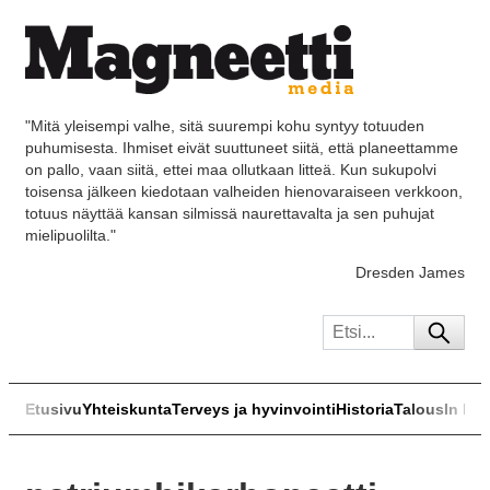
"Mitä yleisempi valhe, sitä suurempi kohu syntyy totuuden
puhumisesta. Ihmiset eivät suuttuneet siitä, että planeettamme
on pallo, vaan siitä, ettei maa ollutkaan litteä. Kun sukupolvi
toisensa jälkeen kiedotaan valheiden hienovaraiseen verkkoon,
totuus näyttää kansan silmissä naurettavalta ja sen puhujat
mielipuolilta."
Dresden James
Etusivu
Yhteiskunta
Terveys ja hyvinvointi
Historia
Talous
In Eng