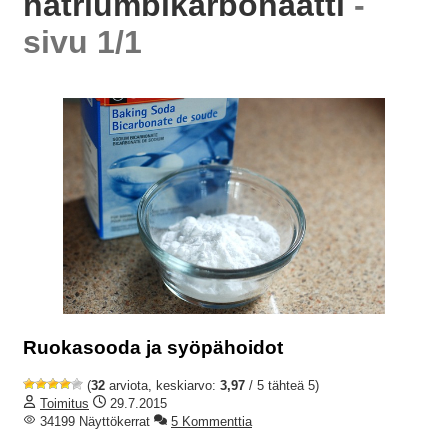
natriumbikarbonaatti
-
sivu 1/1
Ruokasooda ja syöpähoidot
(
32
arviota, keskiarvo:
3,97
/ 5 tähteä 5)
Toimitus
29.7.2015
34199 Näyttökerrat
5 Kommenttia