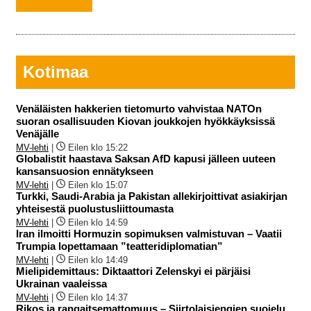
Kotimaa
Venäläisten hakkerien tietomurto vahvistaa NATOn
suoran osallisuuden Kiovan joukkojen hyökkäyksissä
Venäjälle
MV-lehti
|
Eilen klo 15:22
Globalistit haastava Saksan AfD kapusi jälleen uuteen
kansansuosion ennätykseen
MV-lehti
|
Eilen klo 15:07
Turkki, Saudi-Arabia ja Pakistan allekirjoittivat asiakirjan
yhteisestä puolustusliittoumasta
MV-lehti
|
Eilen klo 14:59
Iran ilmoitti Hormuzin sopimuksen valmistuvan – Vaatii
Trumpia lopettamaan ”teatteridiplomatian”
MV-lehti
|
Eilen klo 14:49
Mielipidemittaus: Diktaattori Zelenskyi ei pärjäisi
Ukrainan vaaleissa
MV-lehti
|
Eilen klo 14:37
Rikos ja rangaitsemattomuus – Siirtolaisjengien suojelu