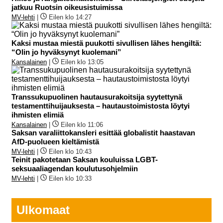
jatkuu Ruotsin oikeusistuimissa
MV-lehti
|
Eilen klo 14:27
Kaksi mustaa miestä puukotti sivullisen lähes hengiltä:
“Olin jo hyväksynyt kuolemani”
Kansalainen
|
Eilen klo 13:05
Transsukupuolinen hautausurakoitsija syytettynä
testamenttihuijauksesta – hautaustoimistosta löytyi
ihmisten elimiä
Kansalainen
|
Eilen klo 11:06
Saksan varaliittokansleri esittää globalistit haastavan
AfD-puolueen kieltämistä
MV-lehti
|
Eilen klo 10:43
Teinit pakotetaan Saksan kouluissa LGBT-
seksuaaliagendan koulutusohjelmiin
MV-lehti
|
Eilen klo 10:33
Ulkomaat