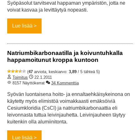
Syöpäsolut tarvitsevat happaman ympäristön, jotta ne
voivat kasvaa ja levittäytyä nopeasti.
Lue lisää
Natriumbikarbonaatilla ja koivuntuhkalla
happamoitunut kroppa kuntoon
(
47
arviota, keskiarvo:
3,89
/ 5 tähteä 5)
Toimitus
22.1.2011
8157 Näyttökerrat
34 Kommenttia
Syövän luontaisena hoito- ja ennaltaehkäisykeinona on
käytetty myös elimistöä voimakkaasti emäksöiviä
Cesiumkloridia (CsCl) ja natriumbikarbonaattia eli
leivonnasta tuttua leivinjauhetta. Leivinjauheen täytyy
kuitenkin olla alumiinitonta.
Lue lisää