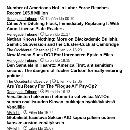
Number of Americans Not in Labor Force Reaches
Record 105.8 Million
Renegade Tribune
|
Tänään klo 00:19
Cities Are Ditching Flock, Immediately Replacing It With
Axon License Plate Readers
Renegade Tribune
|
Eilen klo 21:17
Nathan Knows Nothing: More on Blackademic Bullshit,
Semitic Subversion and the Cluster-Cuck at Cambridge
The Occidental Observer
|
Eilen klo 18:23
New Mexico Sues DOJ For Unredacted Epstein Files
Renegade Tribune
|
Eilen klo 18:15
Ben Samuels in Haaretz: America First, antisemitism
second: The dangers of Tucker Carlson formally entering
politicsI
The Occidental Observer
|
Eilen klo 17:36
Are You Ready For The “Rogue AI” Psy-Op?
Renegade Tribune
|
Eilen klo 16:13
Venäläisten hakkerien tietomurto vahvistaa NATOn
suoran osallisuuden Kiovan joukkojen hyökkäyksissä
Venäjälle
MV-lehti
|
Eilen klo 15:22
Globalistit haastava Saksan AfD kapusi jälleen uuteen
kansansuosion ennätykseen
MV-lehti
|
Eilen klo 15:07