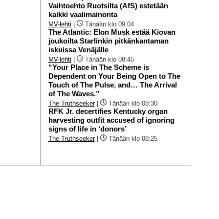
Vaihtoehto Ruotsilta (AfS) estetään
kaikki vaalimainonta
MV-lehti
|
Tänään klo 09:04
The Atlantic: Elon Musk estää Kiovan
joukoilta Starlinkin pitkänkantaman
iskuissa Venäjälle
MV-lehti
|
Tänään klo 08:45
“Your Place in The Scheme is
Dependent on Your Being Open to The
Touch of The Pulse, and… The Arrival
of The Waves.”
The Truthseeker
|
Tänään klo 08:30
RFK Jr. decertifies Kentucky organ
harvesting outfit accused of ignoring
signs of life in ‘donors’
The Truthseeker
|
Tänään klo 08:25