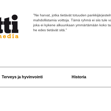
"Ne harvat, jotka tietävät totuuden pankkijärjestelm
mahdollistamia voittoja. Tämä ryhmä ei siis tule
joka ei kykene alkuunkaan ymmärtämään koko tal
he edes tietävät sitä."
Terveys ja hyvinvointi
Historia