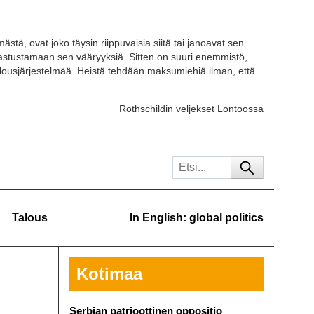
ästä, ovat joko täysin riippuvaisia siitä tai janoavat sen
 vastustamaan sen vääryyksiä. Sitten on suuri enemmistö,
ousjärjestelmää. Heistä tehdään maksumiehiä ilman, että
Rothschildin veljekset Lontoossa
Talous
In English: global politics
Kotimaa
Serbian patrioottinen oppositio