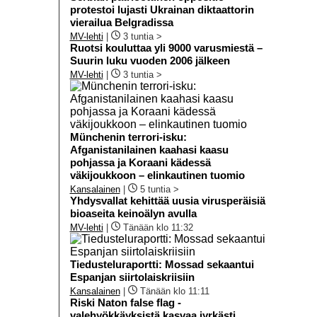
protestoi lujasti Ukrainan diktaattorin
vierailua Belgradissa
MV-lehti
|
3 tuntia >
Ruotsi kouluttaa yli 9000 varusmiestä –
Suurin luku vuoden 2006 jälkeen
MV-lehti
|
3 tuntia >
Münchenin terrori-isku:
Afganistanilainen kaahasi kaasu
pohjassa ja Koraani kädessä
väkijoukkoon – elinkautinen tuomio
Kansalainen
|
5 tuntia >
Yhdysvallat kehittää uusia virusperäisiä
bioaseita keinoälyn avulla
MV-lehti
|
Tänään klo 11:32
Tiedusteluraportti: Mossad sekaantui
Espanjan siirtolaiskriisiin
Kansalainen
|
Tänään klo 11:11
Riski Naton false flag -
valehyökkäyksistä kasvaa jyrkästi