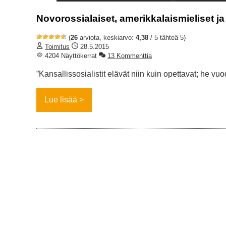
Novorossialaiset, amerikkalaismieliset ja
(
26
arviota, keskiarvo:
4,38
/ 5 tähteä 5)
Toimitus
28.5.2015
4204 Näyttökerrat
13 Kommenttia
”Kansallissosialistit elävät niin kuin opettavat; he vuo
Lue lisää