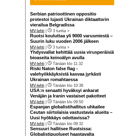
Serbian patrioottinen oppositio
protestoi lujasti Ukrainan diktaattorin
vierailua Belgradissa
MV-lehti
|
3 tuntia >
Ruotsi kouluttaa yli 9000 varusmiestä –
Suurin luku vuoden 2006 jälkeen
MV-lehti
|
3 tuntia >
Yhdysvallat kehittää uusia virusperäisiä
bioaseita keinoälyn avulla
MV-lehti
|
Tänään klo 11:32
Riski Naton false flag -
valehyökkäyksistä kasvaa jyrkästi
Ukrainan romahtaessa
MV-lehti
|
Tänään klo 10:38
USA:n senaatti hyväksyi ankarat
Venäjän ja Iranin vastaiset pakotteet
MV-lehti
|
Tänään klo 09:50
Espanjan globalistihallitus uhkailee
Ceutan siirtolaisia vastustavia alueita –
Uusi hyökkäys odottavissa?
MV-lehti
|
Tänään klo 09:32
Sensuuri hallitsee Ruotsissa:
Globalistipuolueet haastavalta