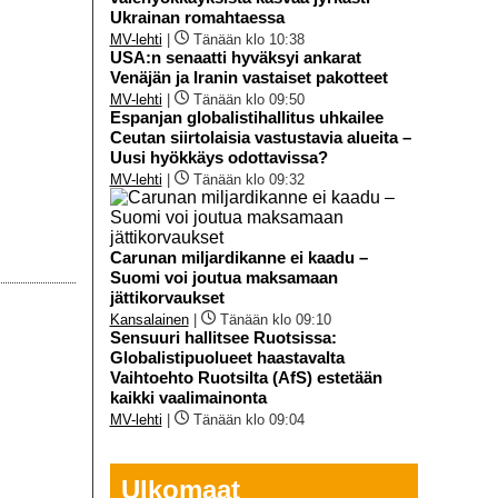
Ukrainan romahtaessa
MV-lehti
|
Tänään klo 10:38
USA:n senaatti hyväksyi ankarat
Venäjän ja Iranin vastaiset pakotteet
MV-lehti
|
Tänään klo 09:50
Espanjan globalistihallitus uhkailee
Ceutan siirtolaisia vastustavia alueita –
Uusi hyökkäys odottavissa?
MV-lehti
|
Tänään klo 09:32
Carunan miljardikanne ei kaadu –
Suomi voi joutua maksamaan
jättikorvaukset
Kansalainen
|
Tänään klo 09:10
Sensuuri hallitsee Ruotsissa:
Globalistipuolueet haastavalta
Vaihtoehto Ruotsilta (AfS) estetään
kaikki vaalimainonta
MV-lehti
|
Tänään klo 09:04
Ulkomaat