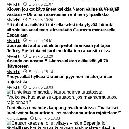
MV-lehti
|
Eilen klo 21:07
Kiovan joukot käyttäneet kaikkia Naton välineitä Venäjää
vastaan – Ukrainan asevoimien entinen ylipäällikkö
MV-lehti
|
Eilen klo 19:20
Yli tuhatta alaikäistä tai sellaiseksi tekeytyvää laitonta
siirtolaista vaaditaan siirrettävän Ceutasta mantereelle
Espanjaan
MV-lehti
|
Eilen klo 18:51
Suurpankit auttoivat eliitin pedofiilirenkaan johtajaa
Jeffrey Epsteinia miljardien dollarien rahansiirroissa
MV-lehti
|
Eilen klo 18:29
Agenda on nostaa EU-kansalaisten eläkeikää yli 70
ikävuoteen
MV-lehti
|
Eilen klo 18:14
Yhdysvallat hylkäsi Ukrainan pyynnön ilmatorjunnan
ohjuksista
MV-lehti
|
Eilen klo 18:03
Tunteikas romahdus kaupunginvaltuustossa: ”Valkoiset
kuolevat sukupuuttoon, jos maahanmuuttoa rajoitetaan!”
Kansalainen
|
Eilen klo 13:03