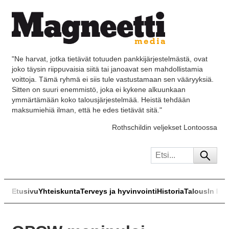
"Ne harvat, jotka tietävät totuuden pankkijärjestelmästä, ovat
joko täysin riippuvaisia siitä tai janoavat sen mahdollistamia
voittoja. Tämä ryhmä ei siis tule vastustamaan sen vääryyksiä.
Sitten on suuri enemmistö, joka ei kykene alkuunkaan
ymmärtämään koko talousjärjestelmää. Heistä tehdään
maksumiehiä ilman, että he edes tietävät sitä."
Rothschildin veljekset Lontoossa
Etusivu
Yhteiskunta
Terveys ja hyvinvointi
Historia
Talous
In Eng