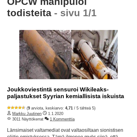
OPCW manipuloi
todisteita
- sivu 1/1
Joukkoviestintä sensuroi Wikileaks-
paljastukset Syyrian kemiallisista iskuista
(
9
arviota, keskiarvo:
4,71
/ 5 tähteä 5)
Markku Juutinen
1.1.2020
3011 Näyttökerrat
1 Kommenttia
Länsimaiset valtamediat ovat valtaosiltaan sionistisen
eliitin omistuksessa. Tämä ilmenee myös siinä, että