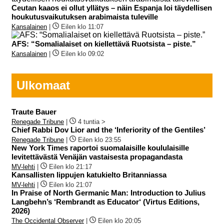
Ceutan kaaos ei ollut yllätys – näin Espanja loi täydellisen
houkutusvaikutuksen arabimaista tuleville
Kansalainen
|
Eilen klo 11:07
AFS: “Somalialaiset on kiellettävä Ruotsista – piste.”
Kansalainen
|
Eilen klo 09:02
Ulkomaat
Traute Bauer
Renegade Tribune
|
4 tuntia >
Chief Rabbi Dov Lior and the ‘Inferiority of the Gentiles’
Renegade Tribune
|
Eilen klo 23:55
New York Times raportoi suomalaisille koululaisille
levitettävästä Venäjän vastaisesta propagandasta
MV-lehti
|
Eilen klo 21:17
Kansallisten lippujen katukielto Britanniassa
MV-lehti
|
Eilen klo 21:07
In Praise of North Germanic Man: Introduction to Julius
Langbehn’s ‘Rembrandt as Educator‘ (Virtus Editions,
2026)
The Occidental Observer
|
Eilen klo 20:05