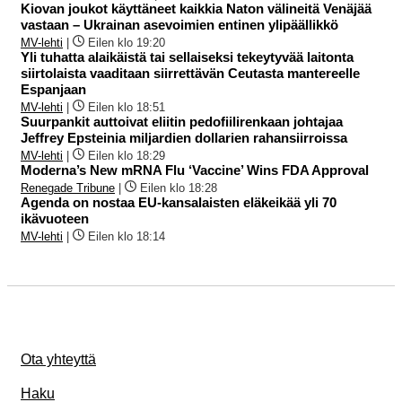
Kiovan joukot käyttäneet kaikkia Naton välineitä Venäjää
vastaan – Ukrainan asevoimien entinen ylipäällikkö
MV-lehti
|
Eilen klo 19:20
Yli tuhatta alaikäistä tai sellaiseksi tekeytyvää laitonta
siirtolaista vaaditaan siirrettävän Ceutasta mantereelle
Espanjaan
MV-lehti
|
Eilen klo 18:51
Suurpankit auttoivat eliitin pedofiilirenkaan johtajaa
Jeffrey Epsteinia miljardien dollarien rahansiirroissa
MV-lehti
|
Eilen klo 18:29
Moderna’s New mRNA Flu ‘Vaccine’ Wins FDA Approval
Renegade Tribune
|
Eilen klo 18:28
Agenda on nostaa EU-kansalaisten eläkeikää yli 70
ikävuoteen
MV-lehti
|
Eilen klo 18:14
Ota yhteyttä
Haku