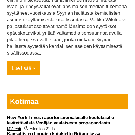
Israel ja Yhdysvallat ovat länsimaisen median tukemana
syyttäneet vuosikausia Syyrian hallitusta kemiallisten
aseiden käyttämisestä sisällissodassa.Vaikka Wikileaks-
paljastukset osoittavat nämä länsimaiden syytökset
epäuskottaviksi, yrittää valtamedia sensuurinsa avulla
pitää hengissä valheitaan, jonka mukaan Syyrian
hallitusta syytetään kemiallisen aseiden käyttämisestä
sisällissodassa.
Lue lisää
Kotimaa
New York Times raportoi suomalaisille koululaisille
levitettävästä Venäjän vastaisesta propagandasta
MV-lehti
|
Eilen klo 21:17
Kansallisten lippujen katukielto Britanniassa