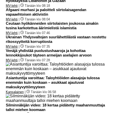
hyökkäyksiä Libanoniin ja Gazaan
MV-lehti
|
Tänään klo 08:18
Afgaani murhasi ja paloitteli siirtolaisagendan
vapaaehtoisen aktivistin
MV-lehti
|
Tänään klo 08:04
Ceutaan hyökänneiden siirtolaisten joukossa ainakin
tusina karkotettua äärimielistä islamistia
MV-lehti
|
Tänään klo 07:46
Ukrainan Yhdysvaltojen suurlähettilästä vastaan nostettu
rikossyytteitä korruptiosta
MV-lehti
|
Tänään klo 07:35
Venäjä yhdistää puolustushaaroja ja kohottaa
lennokkijoukot täyteen armeijan aselajien arvoon
MV-lehti
|
Tänään klo 07:28
Asiantuntija varoittaa: Taloyhtiöiden alasajoja tulossa
enemmän kuin koskaan – asukkaat ajautuvat
maksukyvyttömyyteen
Kansalainen
|
Tänään klo 06:58
Silminnäkijän video: 18 kertaa pidätetty maahanmuuttaja
talloi miehen koomaan