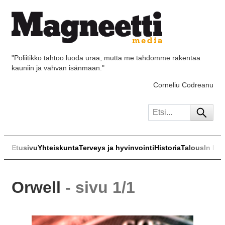
"Poliitikko tahtoo luoda uraa, mutta me tahdomme rakentaa
kauniin ja vahvan isänmaan."
Corneliu Codreanu
Etusivu
Yhteiskunta
Terveys ja hyvinvointi
Historia
Talous
In Eng
Orwell
- sivu 1/1