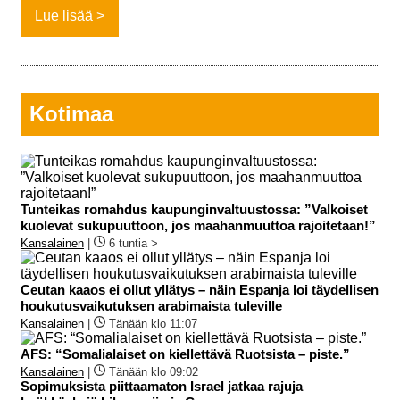
Lue lisää
Kotimaa
Tunteikas romahdus kaupunginvaltuustossa: ”Valkoiset
kuolevat sukupuuttoon, jos maahanmuuttoa rajoitetaan!”
Kansalainen
|
6 tuntia >
Ceutan kaaos ei ollut yllätys – näin Espanja loi täydellisen
houkutusvaikutuksen arabimaista tuleville
Kansalainen
|
Tänään klo 11:07
AFS: “Somalialaiset on kiellettävä Ruotsista – piste.”
Kansalainen
|
Tänään klo 09:02
Sopimuksista piittaamaton Israel jatkaa rajuja