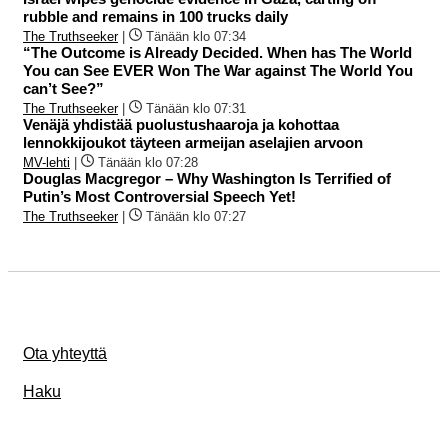
rubble and remains in 100 trucks daily
The Truthseeker
|
Tänään klo 07:34
“The Outcome is Already Decided. When has The World
You can See EVER Won The War against The World You
can’t See?”
The Truthseeker
|
Tänään klo 07:31
Venäjä yhdistää puolustushaaroja ja kohottaa
lennokkijoukot täyteen armeijan aselajien arvoon
MV-lehti
|
Tänään klo 07:28
Douglas Macgregor – Why Washington Is Terrified of
Putin’s Most Controversial Speech Yet!
The Truthseeker
|
Tänään klo 07:27
Ota yhteyttä
Haku