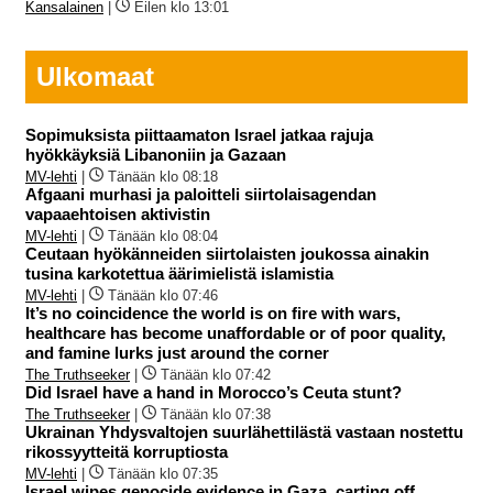
Kansalainen
|
Eilen klo 13:01
Ulkomaat
Sopimuksista piittaamaton Israel jatkaa rajuja
hyökkäyksiä Libanoniin ja Gazaan
MV-lehti
|
Tänään klo 08:18
Afgaani murhasi ja paloitteli siirtolaisagendan
vapaaehtoisen aktivistin
MV-lehti
|
Tänään klo 08:04
Ceutaan hyökänneiden siirtolaisten joukossa ainakin
tusina karkotettua äärimielistä islamistia
MV-lehti
|
Tänään klo 07:46
It’s no coincidence the world is on fire with wars,
healthcare has become unaffordable or of poor quality,
and famine lurks just around the corner
The Truthseeker
|
Tänään klo 07:42
Did Israel have a hand in Morocco’s Ceuta stunt?
The Truthseeker
|
Tänään klo 07:38
Ukrainan Yhdysvaltojen suurlähettilästä vastaan nostettu
rikossyytteitä korruptiosta
MV-lehti
|
Tänään klo 07:35
Israel wipes genocide evidence in Gaza, carting off