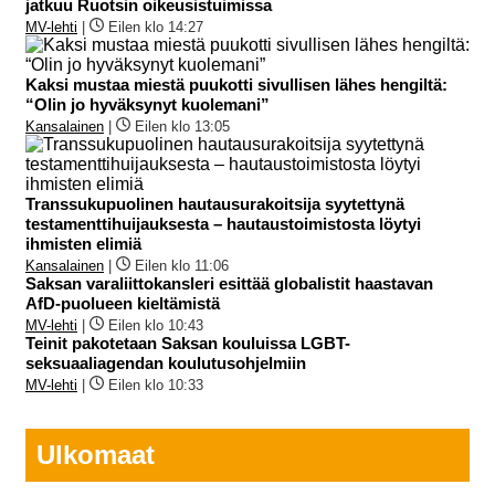
jatkuu Ruotsin oikeusistuimissa
MV-lehti
|
Eilen klo 14:27
Kaksi mustaa miestä puukotti sivullisen lähes hengiltä:
“Olin jo hyväksynyt kuolemani”
Kansalainen
|
Eilen klo 13:05
Transsukupuolinen hautausurakoitsija syytettynä
testamenttihuijauksesta – hautaustoimistosta löytyi
ihmisten elimiä
Kansalainen
|
Eilen klo 11:06
Saksan varaliittokansleri esittää globalistit haastavan
AfD-puolueen kieltämistä
MV-lehti
|
Eilen klo 10:43
Teinit pakotetaan Saksan kouluissa LGBT-
seksuaaliagendan koulutusohjelmiin
MV-lehti
|
Eilen klo 10:33
Ulkomaat