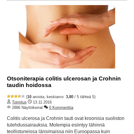
Otsoniterapia colitis ulcerosan ja Crohnin
taudin hoidossa
(
10
arviota, keskiarvo:
3,80
/ 5 tähteä 5)
Toimitus
13.11.2016
2886 Näyttökerrat
0 Kommenttia
Colitis ulcerosa ja Crohnin tauti ovat kroonisia suoliston
tulehdussairauksia. Molempia esiintyy lähinnä
teollistuneissa länsimaissa niin Euroopassa kuin