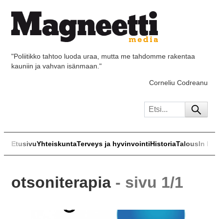
"Poliitikko tahtoo luoda uraa, mutta me tahdomme rakentaa
kauniin ja vahvan isänmaan."
Corneliu Codreanu
Etusivu
Yhteiskunta
Terveys ja hyvinvointi
Historia
Talous
In Eng
otsoniterapia
- sivu 1/1