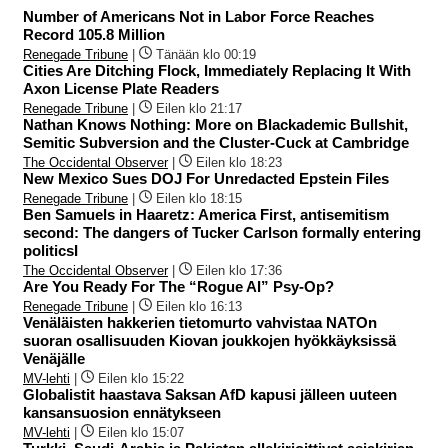
Number of Americans Not in Labor Force Reaches
Record 105.8 Million
Renegade Tribune
|
Tänään klo 00:19
Cities Are Ditching Flock, Immediately Replacing It With
Axon License Plate Readers
Renegade Tribune
|
Eilen klo 21:17
Nathan Knows Nothing: More on Blackademic Bullshit,
Semitic Subversion and the Cluster-Cuck at Cambridge
The Occidental Observer
|
Eilen klo 18:23
New Mexico Sues DOJ For Unredacted Epstein Files
Renegade Tribune
|
Eilen klo 18:15
Ben Samuels in Haaretz: America First, antisemitism
second: The dangers of Tucker Carlson formally entering
politicsI
The Occidental Observer
|
Eilen klo 17:36
Are You Ready For The “Rogue AI” Psy-Op?
Renegade Tribune
|
Eilen klo 16:13
Venäläisten hakkerien tietomurto vahvistaa NATOn
suoran osallisuuden Kiovan joukkojen hyökkäyksissä
Venäjälle
MV-lehti
|
Eilen klo 15:22
Globalistit haastava Saksan AfD kapusi jälleen uuteen
kansansuosion ennätykseen
MV-lehti
|
Eilen klo 15:07