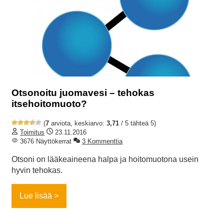
Otsonoitu juomavesi – tehokas
itsehoitomuoto?
(
7
arviota, keskiarvo:
3,71
/ 5 tähteä 5)
Toimitus
23.11.2016
3676 Näyttökerrat
3 Kommenttia
Otsoni on lääkeaineena halpa ja hoitomuotona usein
hyvin tehokas.
Lue lisää