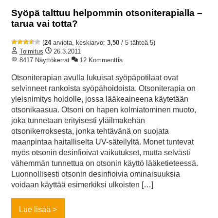
Syöpä talttuu helpommin otsoniterapialla –
tarua vai totta?
(
24
arviota, keskiarvo:
3,50
/ 5 tähteä 5)
Toimitus
26.3.2011
8417 Näyttökerrat
12 Kommenttia
Otsoniterapian avulla lukuisat syöpäpotilaat ovat
selvinneet rankoista syöpähoidoista. Otsoniterapia on
yleisnimitys hoidolle, jossa lääkeaineena käytetään
otsonikaasua. Otsoni on hapen kolmiatominen muoto,
joka tunnetaan erityisesti yläilmakehän
otsonikerroksesta, jonka tehtävänä on suojata
maanpintaa haitalliselta UV-säteilyltä. Monet tuntevat
myös otsonin desinfioivat vaikutukset, mutta selvästi
vähemmän tunnettua on otsonin käyttö lääketieteessä.
Luonnollisesti otsonin desinfioivia ominaisuuksia
voidaan käyttää esimerkiksi ulkoisten […]
Lue lisää