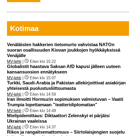
Kotimaa
Venäläisten hakkerien tietomurto vahvistaa NATOn
suoran osallisuuden Kiovan joukkojen hyökkäyksissä
Venäjälle
MV-lehti
|
Eilen klo 15:22
Globalistit haastava Saksan AfD kapusi jälleen uuteen
kansansuosion ennätykseen
MV-lehti
|
Eilen klo 15:07
Turkki, Saudi-Arabia ja Pakistan allekirjoittivat asiakirjan
yhteisestä puolustusliittoumasta
MV-lehti
|
Eilen klo 14:59
Iran ilmoitti Hormuzin sopimuksen valmistuvan – Vaatii
Trumpia lopettamaan ”teatteridiplomatian”
MV-lehti
|
Eilen klo 14:49
Mielipidemittaus: Diktaattori Zelenskyi ei pärjäisi
Ukrainan vaaleissa
MV-lehti
|
Eilen klo 14:37
Rikos ja rangaitsemattomuus – Siirtolaisjengien suojelu