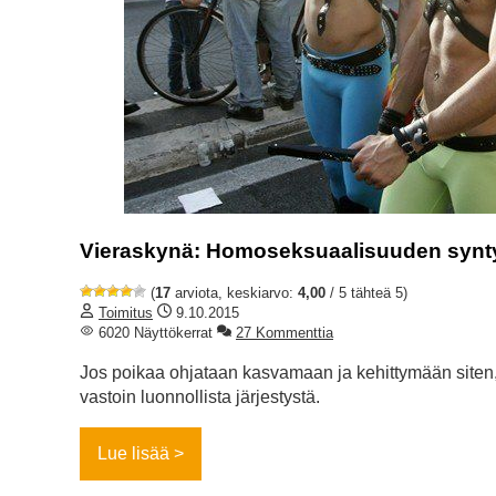
Vieraskynä: Homoseksuaalisuuden synty j
(
17
arviota, keskiarvo:
4,00
/ 5 tähteä 5)
Toimitus
9.10.2015
6020 Näyttökerrat
27 Kommenttia
Jos poikaa ohjataan kasvamaan ja kehittymään siten, e
vastoin luonnollista järjestystä.
Lue lisää