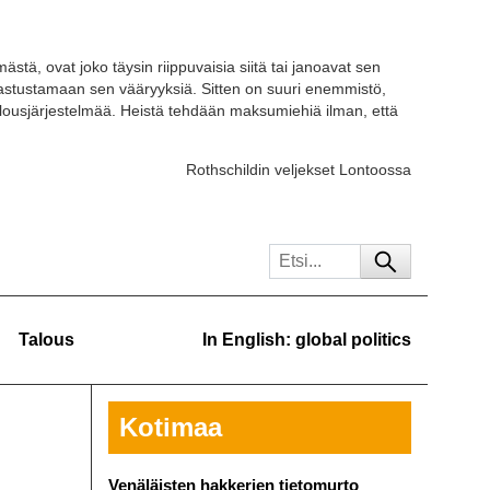
ästä, ovat joko täysin riippuvaisia siitä tai janoavat sen
 vastustamaan sen vääryyksiä. Sitten on suuri enemmistö,
ousjärjestelmää. Heistä tehdään maksumiehiä ilman, että
Rothschildin veljekset Lontoossa
Talous
In English: global politics
Kotimaa
Venäläisten hakkerien tietomurto