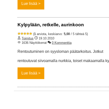
Lue lisää
Kylpylään, retkelle, aurinkoon
(
1
arviota, keskiarvo:
5,00
/ 5 tähteä 5)
Toimitus
19.10.2010
1636 Näyttökerrat
0 Kommenttia
Rentoutuminen on syysloman päätarkoitus. Jotkut
rentoutuvat siivoamalla nurkkia, toiset makaamalla k
Lue lisää