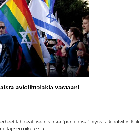
aista avioliittolakia vastaan!
rheet tahtovat usein siirtää ”perintönsä” myös jälkipolville. Ku
un lapsen oikeuksia.