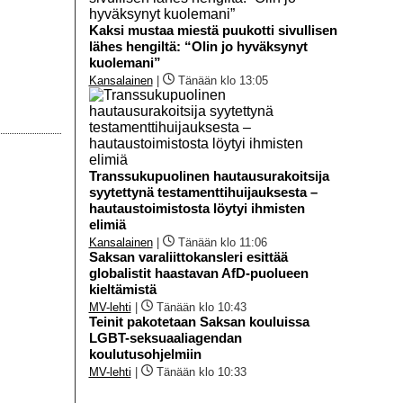
Kaksi mustaa miestä puukotti sivullisen
lähes hengiltä: “Olin jo hyväksynyt
kuolemani”
Kansalainen
|
Tänään klo 13:05
Transsukupuolinen hautausurakoitsija
syytettynä testamenttihuijauksesta –
hautaustoimistosta löytyi ihmisten
elimiä
Kansalainen
|
Tänään klo 11:06
Saksan varaliittokansleri esittää
globalistit haastavan AfD-puolueen
kieltämistä
MV-lehti
|
Tänään klo 10:43
Teinit pakotetaan Saksan kouluissa
LGBT-seksuaaliagendan
koulutusohjelmiin
MV-lehti
|
Tänään klo 10:33