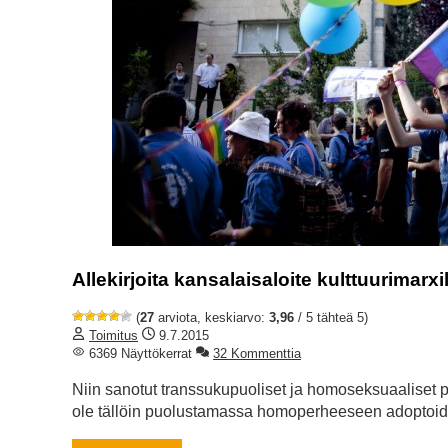
Allekirjoita kansalaisaloite kulttuurimarxil
(
27
arviota, keskiarvo:
3,96
/ 5 tähteä 5)
Toimitus
9.7.2015
6369 Näyttökerrat
32 Kommenttia
Niin sanotut transsukupuoliset ja homoseksuaaliset pe
ole tällöin puolustamassa homoperheeseen adoptoid