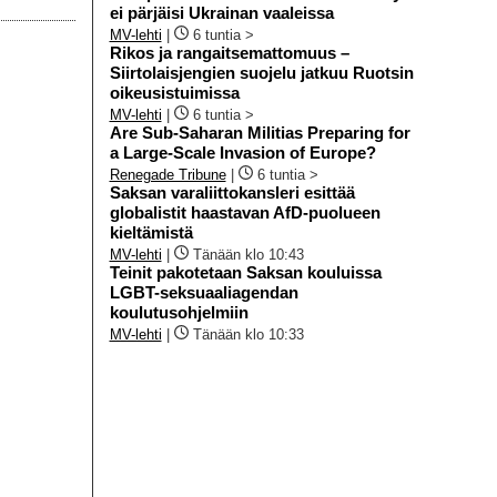
ei pärjäisi Ukrainan vaaleissa
MV-lehti
|
6 tuntia >
Rikos ja rangaitsemattomuus –
Siirtolaisjengien suojelu jatkuu Ruotsin
oikeusistuimissa
MV-lehti
|
6 tuntia >
Are Sub-Saharan Militias Preparing for
a Large-Scale Invasion of Europe?
Renegade Tribune
|
6 tuntia >
Saksan varaliittokansleri esittää
globalistit haastavan AfD-puolueen
kieltämistä
MV-lehti
|
Tänään klo 10:43
Teinit pakotetaan Saksan kouluissa
LGBT-seksuaaliagendan
koulutusohjelmiin
MV-lehti
|
Tänään klo 10:33