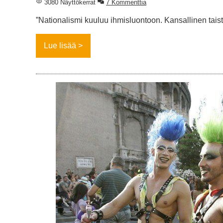
3080 Näyttökerrat
7 Kommenttia
”Nationalismi kuuluu ihmisluontoon. Kansallinen taist
Lue lisää