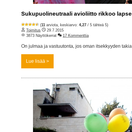
Sukupuolineutraali avioliitto rikkoo laps
(
11
arviota, keskiarvo:
4,27
/ 5 tähteä 5)
Toimitus
29.7.2015
3873 Näyttökerrat
17 Kommenttia
On julmaa ja vastuutonta, jos oman itsekkyyden takia r
Lue lisää