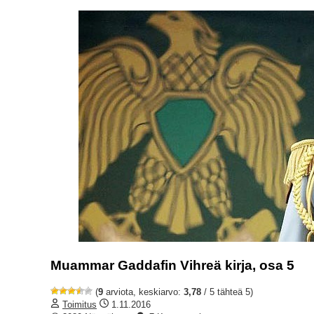
Muammar Gaddafin Vihreä kirja, osa 5
(
9
arviota, keskiarvo:
3,78
/ 5 tähteä 5)
Toimitus
1.11.2016