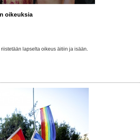
en oikeuksia
iistetään lapselta oikeus äitiin ja isään.