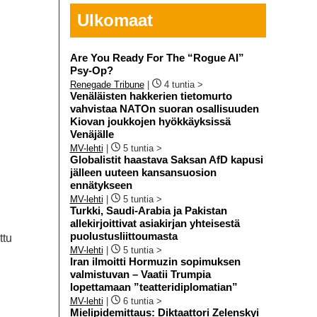
Ulkomaat
Are You Ready For The “Rogue AI”
Psy-Op?
Renegade Tribune
|
4 tuntia >
Venäläisten hakkerien tietomurto
vahvistaa NATOn suoran osallisuuden
Kiovan joukkojen hyökkäyksissä
Venäjälle
MV-lehti
|
5 tuntia >
Globalistit haastava Saksan AfD kapusi
jälleen uuteen kansansuosion
ennätykseen
MV-lehti
|
5 tuntia >
Turkki, Saudi-Arabia ja Pakistan
allekirjoittivat asiakirjan yhteisestä
puolustusliittoumasta
ttu
MV-lehti
|
5 tuntia >
Iran ilmoitti Hormuzin sopimuksen
valmistuvan – Vaatii Trumpia
lopettamaan ”teatteridiplomatian”
MV-lehti
|
6 tuntia >
Mielipidemittaus: Diktaattori Zelenskyi