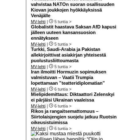
vahvistaa NATOn suoran osallisuuden
Kiovan joukkojen hyökkäyksissä
Venäjälle
MV-lehti
|
5 tuntia >
Globalistit haastava Saksan AfD kapusi
jälleen uuteen kansansuosion
ennätykseen
MV-lehti
|
5 tuntia >
Turkki, Saudi-Arabia ja Pakistan
allekirjoittivat asiakirjan yhteisestä
puolustusliittoumasta
MV-lehti
|
5 tuntia >
Iran ilmoitti Hormuzin sopimuksen
valmistuvan – Vaatii Trumpia
lopettamaan ”teatteridiplomatian”
MV-lehti
|
6 tuntia >
Mielipidemittaus: Diktaattori Zelenskyi
ei pärjäisi Ukrainan vaaleissa
MV-lehti
|
6 tuntia >
Rikos ja rangaitsemattomuus –
Siirtolaisjengien suojelu jatkuu Ruotsin
oikeusistuimissa
MV-lehti
|
6 tuntia >