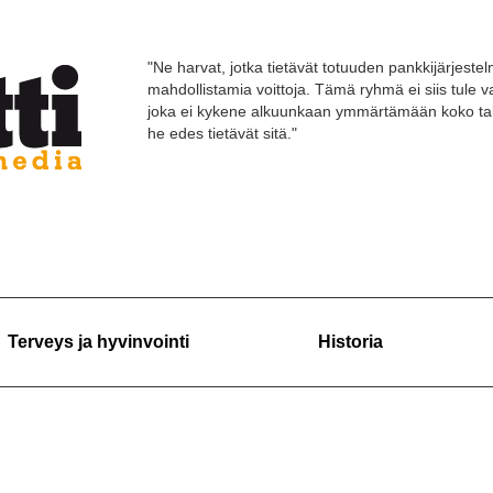
"Ne harvat, jotka tietävät totuuden pankkijärjestelm
mahdollistamia voittoja. Tämä ryhmä ei siis tule
joka ei kykene alkuunkaan ymmärtämään koko tal
he edes tietävät sitä."
Terveys ja hyvinvointi
Historia