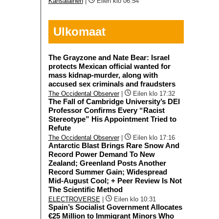
Kansalainen
|
Eilen klo 06:54
Ulkomaat
The Grayzone and Nate Bear: Israel
protects Mexican official wanted for
mass kidnap-murder, along with
accused sex criminals and fraudsters
The Occidental Observer
|
Eilen klo 17:32
The Fall of Cambridge University’s DEI
Professor Confirms Every “Racist
Stereotype” His Appointment Tried to
Refute
The Occidental Observer
|
Eilen klo 17:16
Antarctic Blast Brings Rare Snow And
Record Power Demand To New
Zealand; Greenland Posts Another
Record Summer Gain; Widespread
Mid-August Cool; + Peer Review Is Not
The Scientific Method
ELECTROVERSE
|
Eilen klo 10:31
Spain’s Socialist Government Allocates
€25 Million to Immigrant Minors Who