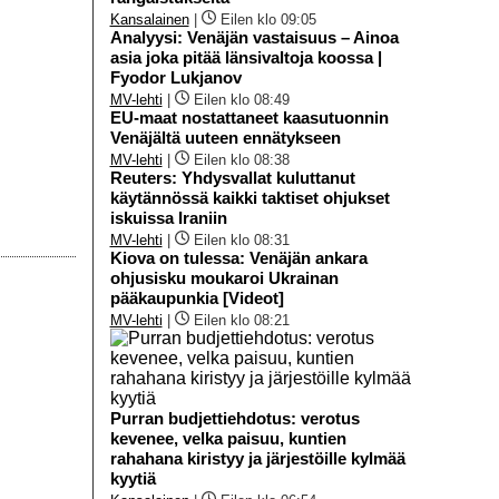
Kansalainen
|
Eilen klo 09:05
Analyysi: Venäjän vastaisuus – Ainoa
asia joka pitää länsivaltoja koossa |
Fyodor Lukjanov
MV-lehti
|
Eilen klo 08:49
EU-maat nostattaneet kaasutuonnin
Venäjältä uuteen ennätykseen
MV-lehti
|
Eilen klo 08:38
Reuters: Yhdysvallat kuluttanut
käytännössä kaikki taktiset ohjukset
iskuissa Iraniin
MV-lehti
|
Eilen klo 08:31
Kiova on tulessa: Venäjän ankara
ohjusisku moukaroi Ukrainan
pääkaupunkia [Videot]
MV-lehti
|
Eilen klo 08:21
Purran budjettiehdotus: verotus
kevenee, velka paisuu, kuntien
rahahana kiristyy ja järjestöille kylmää
kyytiä