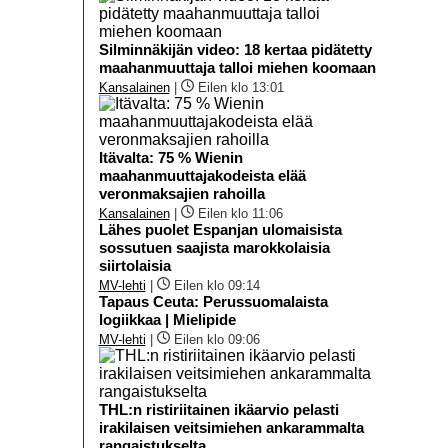
Silminnäkijän video: 18 kertaa pidätetty
maahanmuuttaja talloi miehen koomaan
Kansalainen
|
Eilen klo 13:01
Itävalta: 75 % Wienin
maahanmuuttajakodeista elää
veronmaksajien rahoilla
Kansalainen
|
Eilen klo 11:06
Lähes puolet Espanjan ulomaisista
sossutuen saajista marokkolaisia
siirtolaisia
MV-lehti
|
Eilen klo 09:14
Tapaus Ceuta: Perussuomalaista
logiikkaa | Mielipide
MV-lehti
|
Eilen klo 09:06
THL:n ristiriitainen ikäarvio pelasti
irakilaisen veitsimiehen ankarammalta
rangaistukselta