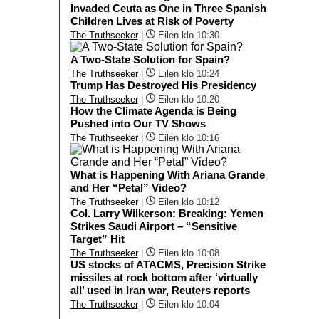
Invaded Ceuta as One in Three Spanish
Children Lives at Risk of Poverty
The Truthseeker
|
Eilen klo 10:30
A Two-State Solution for Spain?
The Truthseeker
|
Eilen klo 10:24
Trump Has Destroyed His Presidency
The Truthseeker
|
Eilen klo 10:20
How the Climate Agenda is Being
Pushed into Our TV Shows
The Truthseeker
|
Eilen klo 10:16
What is Happening With Ariana Grande
and Her “Petal” Video?
The Truthseeker
|
Eilen klo 10:12
Col. Larry Wilkerson: Breaking: Yemen
Strikes Saudi Airport – “Sensitive
Target” Hit
The Truthseeker
|
Eilen klo 10:08
US stocks of ATACMS, Precision Strike
missiles at rock bottom after ‘virtually
all’ used in Iran war, Reuters reports
The Truthseeker
|
Eilen klo 10:04