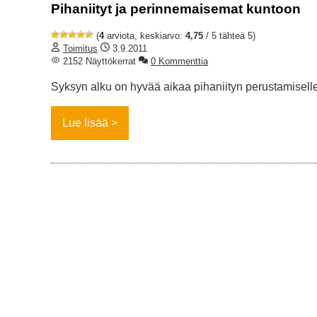
Pihaniityt ja perinnemaisemat kuntoon
(
4
arviota, keskiarvo:
4,75
/ 5 tähteä 5)
Toimitus
3.9.2011
2152 Näyttökerrat
0 Kommenttia
Syksyn alku on hyvää aikaa pihaniityn perustamiselle
Lue lisää