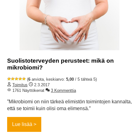
Suolistoterveyden perusteet: mikä on
mikrobiomi?
(
6
arviota, keskiarvo:
5,00
/ 5 tähteä 5)
Toimitus
2.3.2017
1761 Näyttökerrat
3 Kommenttia
”Mikrobiomi on niin tärkeä elimistön toimintojen kannalta,
että se toimii kuin olisi oma elimensä.”
Lue lisää