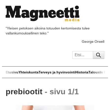
"Yleisen petoksen aikoina totuuden kertomisesta tulee
vallankumouksellinen teko."
George Orwell
Etusivu
Yhteiskunta
Terveys ja hyvinvointi
Historia
Talous
In Eng
prebiootit
- sivu 1/1