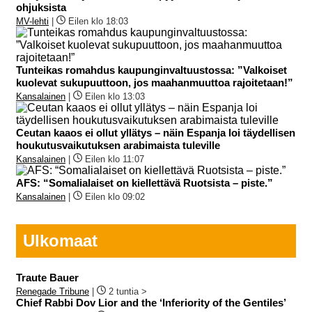
ohjuksista
MV-lehti
|
Eilen klo 18:03
Tunteikas romahdus kaupunginvaltuustossa: ”Valkoiset
kuolevat sukupuuttoon, jos maahanmuuttoa rajoitetaan!”
Kansalainen
|
Eilen klo 13:03
Ceutan kaaos ei ollut yllätys – näin Espanja loi täydellisen
houkutusvaikutuksen arabimaista tuleville
Kansalainen
|
Eilen klo 11:07
AFS: “Somalialaiset on kiellettävä Ruotsista – piste.”
Kansalainen
|
Eilen klo 09:02
Ulkomaat
Traute Bauer
Renegade Tribune
|
2 tuntia >
Chief Rabbi Dov Lior and the ‘Inferiority of the Gentiles’