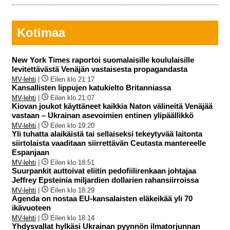
Kotimaa
New York Times raportoi suomalaisille koululaisille
levitettävästä Venäjän vastaisesta propagandasta
MV-lehti
|
Eilen klo 21:17
Kansallisten lippujen katukielto Britanniassa
MV-lehti
|
Eilen klo 21:07
Kiovan joukot käyttäneet kaikkia Naton välineitä Venäjää
vastaan – Ukrainan asevoimien entinen ylipäällikkö
MV-lehti
|
Eilen klo 19:20
Yli tuhatta alaikäistä tai sellaiseksi tekeytyvää laitonta
siirtolaista vaaditaan siirrettävän Ceutasta mantereelle
Espanjaan
MV-lehti
|
Eilen klo 18:51
Suurpankit auttoivat eliitin pedofiilirenkaan johtajaa
Jeffrey Epsteinia miljardien dollarien rahansiirroissa
MV-lehti
|
Eilen klo 18:29
Agenda on nostaa EU-kansalaisten eläkeikää yli 70
ikävuoteen
MV-lehti
|
Eilen klo 18:14
Yhdysvallat hylkäsi Ukrainan pyynnön ilmatorjunnan