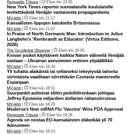
Renegade Tribune
|
Eilen klo 23:55
New York Times raportoi suomalaisille koululaisille
levitettävästä Venäjän vastaisesta propagandasta
MV-lehti
|
Eilen klo 21:17
Kansallisten lippujen katukielto Britanniassa
MV-lehti
|
Eilen klo 21:07
In Praise of North Germanic Man: Introduction to Julius
Langbehn’s ‘Rembrandt as Educator‘ (Virtus Editions,
2026)
The Occidental Observer
|
Eilen klo 20:05
Kiovan joukot käyttäneet kaikkia Naton välineitä Venäjää
vastaan – Ukrainan asevoimien entinen ylipäällikkö
MV-lehti
|
Eilen klo 19:20
Yli tuhatta alaikäistä tai sellaiseksi tekeytyvää laitonta
siirtolaista vaaditaan siirrettävän Ceutasta mantereelle
Espanjaan
MV-lehti
|
Eilen klo 18:51
Suurpankit auttoivat eliitin pedofiilirenkaan johtajaa
Jeffrey Epsteinia miljardien dollarien rahansiirroissa
MV-lehti
|
Eilen klo 18:29
Moderna’s New mRNA Flu ‘Vaccine’ Wins FDA Approval
Renegade Tribune
|
Eilen klo 18:28
Agenda on nostaa EU-kansalaisten eläkeikää yli 70
ikävuoteen
MV-lehti
|
Eilen klo 18:14