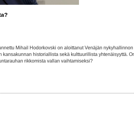
ta?
tunnettu Mihail Hodorkovski on aloittanut Venäjän nykyhallinnon
kansakunnan historiallista sekä kulttuurillista yhtenäisyyttä. O
skuntarauhan rikkomista vallan vaihtamiseksi?