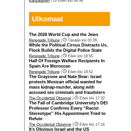
Kansalainen
|
Eilen klo 06:54
Ulkomaat
The 2026 World Cup and the Jews
Renegade Tribune
|
Tänään klo 01:05
While the Political Circus Distracts Us,
Flock Builds the Digital Police State
Renegade Tribune
|
Eilen klo 18:55
Half Of Foreign Welfare Recipients In
Spain Are Moroccan
Renegade Tribune
|
Eilen klo 18:52
The Grayzone and Nate Bear: Israel
protects Mexican official wanted for
mass kidnap-murder, along with
accused sex criminals and fraudsters
The Occidental Observer
|
Eilen klo 17:32
The Fall of Cambridge University’s DEI
Professor Confirms Every “Racist
Stereotype” His Appointment Tried to
Refute
The Occidental Observer
|
Eilen klo 17:16
It’s Obvious Israel and the US