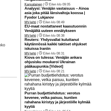
Kansalainen
|
Eilen klo 09:05
Analyysi: Venäjän vastaisuus – Ainoa
asia joka pitää länsivaltoja koossa |
Fyodor Lukjanov
MV-lehti
|
Eilen klo 08:49
EU-maat nostattaneet kaasutuonnin
Venäjältä uuteen ennätykseen
MV-lehti
|
Eilen klo 08:38
Reuters: Yhdysvallat kuluttanut
käytännössä kaikki taktiset ohjukset
nko
iskuissa Iraniin
MV-lehti
|
Eilen klo 08:31
Kiova on tulessa: Venäjän ankara
ohjusisku moukaroi Ukrainan
pääkaupunkia [Videot]
MV-lehti
|
Eilen klo 08:21
Purran budjettiehdotus: verotus
kevenee, velka paisuu, kuntien
rahahana kiristyy ja järjestöille kylmää
kyytiä