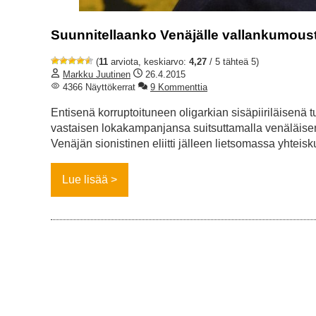
Suunnitellaanko Venäjälle vallankumous
(
11
arviota, keskiarvo:
4,27
/ 5 tähteä 5)
Markku Juutinen
26.4.2015
4366 Näyttökerrat
9 Kommenttia
Entisenä korruptoituneen oligarkian sisäpiiriläisenä 
vastaisen lokakampanjansa suitsuttamalla venäläisen 
Venäjän sionistinen eliitti jälleen lietsomassa yhtei
Lue lisää