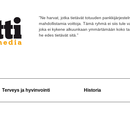
"Ne harvat, jotka tietävät totuuden pankkijärjestelm
mahdollistamia voittoja. Tämä ryhmä ei siis tule
joka ei kykene alkuunkaan ymmärtämään koko tal
he edes tietävät sitä."
Terveys ja hyvinvointi
Historia