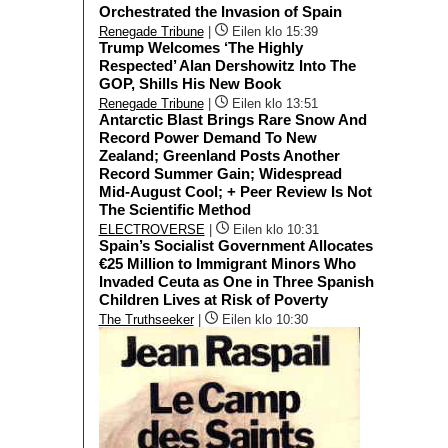
Orchestrated the Invasion of Spain
Renegade Tribune
|
Eilen klo 15:39
Trump Welcomes ‘The Highly
Respected’ Alan Dershowitz Into The
GOP, Shills His New Book
Renegade Tribune
|
Eilen klo 13:51
Antarctic Blast Brings Rare Snow And
Record Power Demand To New
Zealand; Greenland Posts Another
Record Summer Gain; Widespread
Mid-August Cool; + Peer Review Is Not
The Scientific Method
ELECTROVERSE
|
Eilen klo 10:31
Spain’s Socialist Government Allocates
€25 Million to Immigrant Minors Who
Invaded Ceuta as One in Three Spanish
Children Lives at Risk of Poverty
The Truthseeker
|
Eilen klo 10:30