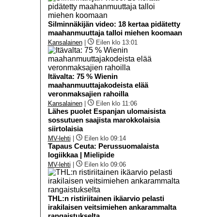
Silminnäkijän video: 18 kertaa pidätetty
maahanmuuttaja talloi miehen koomaan
Kansalainen
|
Eilen klo 13:01
Itävalta: 75 % Wienin
maahanmuuttajakodeista elää
veronmaksajien rahoilla
Kansalainen
|
Eilen klo 11:06
Lähes puolet Espanjan ulomaisista
sossutuen saajista marokkolaisia
siirtolaisia
MV-lehti
|
Eilen klo 09:14
Tapaus Ceuta: Perussuomalaista
logiikkaa | Mielipide
MV-lehti
|
Eilen klo 09:06
THL:n ristiriitainen ikäarvio pelasti
irakilaisen veitsimiehen ankarammalta
rangaistukselta