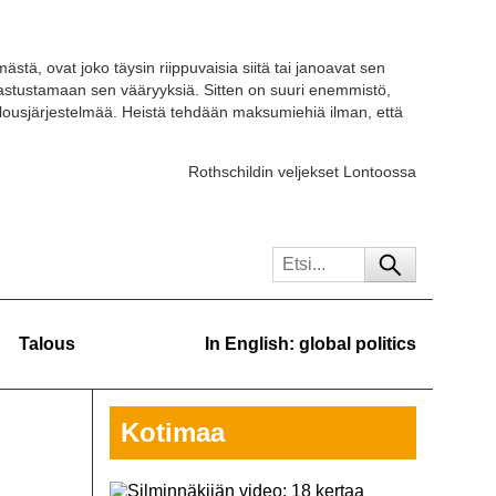
ästä, ovat joko täysin riippuvaisia siitä tai janoavat sen
 vastustamaan sen vääryyksiä. Sitten on suuri enemmistö,
ousjärjestelmää. Heistä tehdään maksumiehiä ilman, että
Rothschildin veljekset Lontoossa
Talous
In English: global politics
Kotimaa