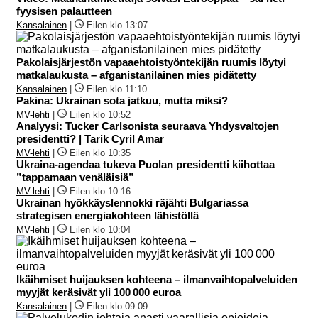
fyysisen palautteen
Kansalainen
|
Eilen klo 13:07
Pakolaisjärjestön vapaaehtoistyöntekijän ruumis löytyi
matkalaukusta – afganistanilainen mies pidätetty
Kansalainen
|
Eilen klo 11:10
Pakina: Ukrainan sota jatkuu, mutta miksi?
MV-lehti
|
Eilen klo 10:52
Analyysi: Tucker Carlsonista seuraava Yhdysvaltojen
presidentti? | Tarik Cyril Amar
MV-lehti
|
Eilen klo 10:35
Ukraina-agendaa tukeva Puolan presidentti kiihottaa
”tappamaan venäläisiä”
MV-lehti
|
Eilen klo 10:16
Ukrainan hyökkäyslennokki räjähti Bulgariassa
strategisen energiakohteen lähistöllä
MV-lehti
|
Eilen klo 10:04
Ikäihmiset huijauksen kohteena – ilmanvaihtopalveluiden
myyjät keräsivät yli 100 000 euroa
Kansalainen
|
Eilen klo 09:09