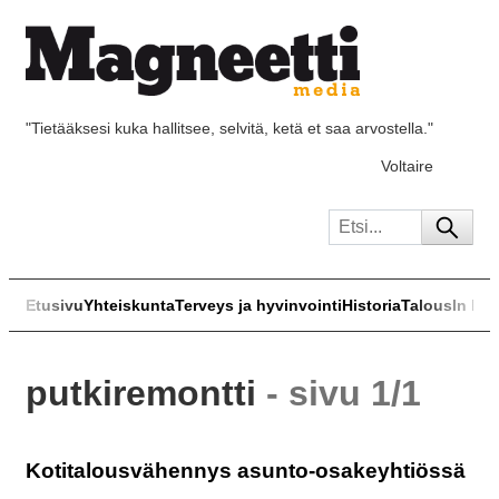
"Tietääksesi kuka hallitsee, selvitä, ketä et saa arvostella."
Voltaire
Etusivu
Yhteiskunta
Terveys ja hyvinvointi
Historia
Talous
In Eng
putkiremontti
- sivu 1/1
Kotitalousvähennys asunto-osakeyhtiössä