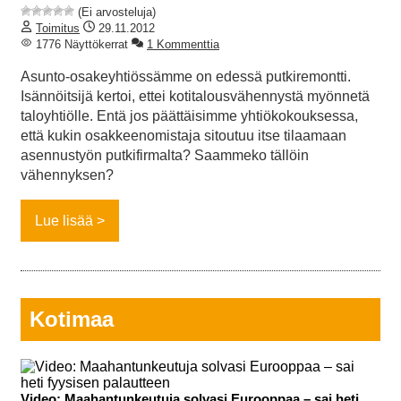
(Ei arvosteluja)
Toimitus
29.11.2012
1776 Näyttökerrat
1 Kommenttia
Asunto-osakeyhtiössämme on edessä putkiremontti.
Isännöitsijä kertoi, ettei kotitalousvähennystä myönnetä
taloyhtiölle. Entä jos päättäisimme yhtiökokouksessa,
että kukin osakkeenomistaja sitoutuu itse tilaamaan
asennustyön putkifirmalta? Saammeko tällöin
vähennyksen?
Lue lisää
Kotimaa
Video: Maahantunkeutuja solvasi Eurooppaa – sai heti