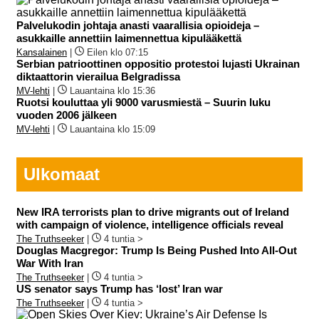
Palvelukodin johtaja anasti vaarallisia opioideja –
asukkaille annettiin laimennettua kipulääkettä
Kansalainen
|
Eilen klo 07:15
Serbian patrioottinen oppositio protestoi lujasti Ukrainan
diktaattorin vierailua Belgradissa
MV-lehti
|
Lauantaina klo 15:36
Ruotsi kouluttaa yli 9000 varusmiestä – Suurin luku
vuoden 2006 jälkeen
MV-lehti
|
Lauantaina klo 15:09
Ulkomaat
New IRA terrorists plan to drive migrants out of Ireland
with campaign of violence, intelligence officials reveal
The Truthseeker
|
4 tuntia >
Douglas Macgregor: Trump Is Being Pushed Into All-Out
War With Iran
The Truthseeker
|
4 tuntia >
US senator says Trump has ‘lost’ Iran war
The Truthseeker
|
4 tuntia >