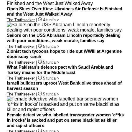
Open Skies Over Kiev: Ukraine’s Air Defense Is Finished
and the West Just Walked Away
The Truthseeker
|
4 tuntia >
Sailors on the USS Abraham Lincoln reportedly dealing
with poor conditions, weak morale, families say
The Truthseeker
|
5 tuntia >
Zionist tech tycoons hope to ride out WWIII at Argentine
doomsday ranch
The Truthseeker
|
5 tuntia >
What Pakistan’s defence pact with Saudi Arabia and
Turkey means for the Middle East
The Truthseeker
|
5 tuntia >
Israeli bulldozers uproot West Bank olive trees ahead of
harvest season
The Truthseeker
|
5 tuntia >
Female detective who labelled transgender women ‘c**ks
in frocks’ is sacked and put on same blacklist as killer
and rapist officers
The Truthseeker
|
5 tuntia >