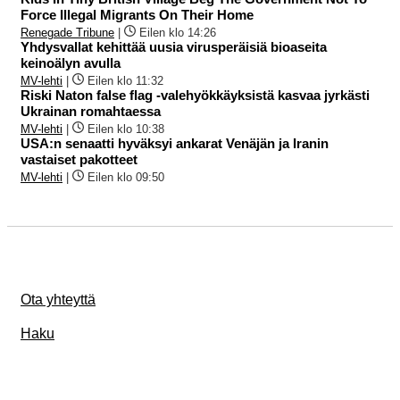
Force Illegal Migrants On Their Home
Renegade Tribune
|
Eilen klo 14:26
Yhdysvallat kehittää uusia virusperäisiä bioaseita
keinoälyn avulla
MV-lehti
|
Eilen klo 11:32
Riski Naton false flag -valehyökkäyksistä kasvaa jyrkästi
Ukrainan romahtaessa
MV-lehti
|
Eilen klo 10:38
USA:n senaatti hyväksyi ankarat Venäjän ja Iranin
vastaiset pakotteet
MV-lehti
|
Eilen klo 09:50
Ota yhteyttä
Haku