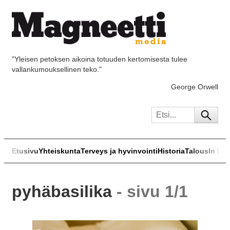
"Yleisen petoksen aikoina totuuden kertomisesta tulee
vallankumouksellinen teko."
George Orwell
Etusivu
Yhteiskunta
Terveys ja hyvinvointi
Historia
Talous
In Eng
pyhäbasilika
- sivu 1/1