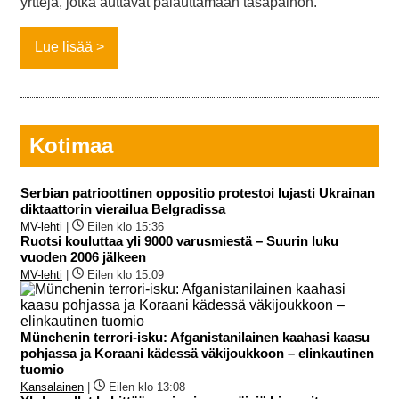
yrttejä, jotka auttavat palauttamaan tasapainon.”
Lue lisää
Kotimaa
Serbian patrioottinen oppositio protestoi lujasti Ukrainan
diktaattorin vierailua Belgradissa
MV-lehti
|
Eilen klo 15:36
Ruotsi kouluttaa yli 9000 varusmiestä – Suurin luku
vuoden 2006 jälkeen
MV-lehti
|
Eilen klo 15:09
Münchenin terrori-isku: Afganistanilainen kaahasi kaasu
pohjassa ja Koraani kädessä väkijoukkoon – elinkautinen
tuomio
Kansalainen
|
Eilen klo 13:08