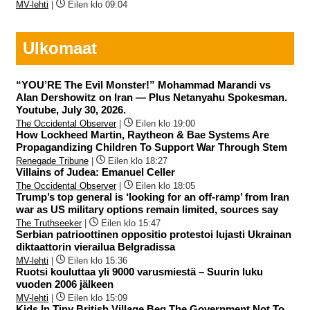
MV-lehti
|
Eilen klo 09:04
Ulkomaat
“YOU’RE The Evil Monster!” Mohammad Marandi vs
Alan Dershowitz on Iran — Plus Netanyahu Spokesman.
Youtube, July 30, 2026.
The Occidental Observer
|
Eilen klo 19:00
How Lockheed Martin, Raytheon & Bae Systems Are
Propagandizing Children To Support War Through Stem
Renegade Tribune
|
Eilen klo 18:27
Villains of Judea: Emanuel Celler
The Occidental Observer
|
Eilen klo 18:05
Trump’s top general is ‘looking for an off-ramp’ from Iran
war as US military options remain limited, sources say
The Truthseeker
|
Eilen klo 15:47
Serbian patrioottinen oppositio protestoi lujasti Ukrainan
diktaattorin vierailua Belgradissa
MV-lehti
|
Eilen klo 15:36
Ruotsi kouluttaa yli 9000 varusmiestä – Suurin luku
vuoden 2006 jälkeen
MV-lehti
|
Eilen klo 15:09
Kids In Tiny British Village Beg The Government Not To