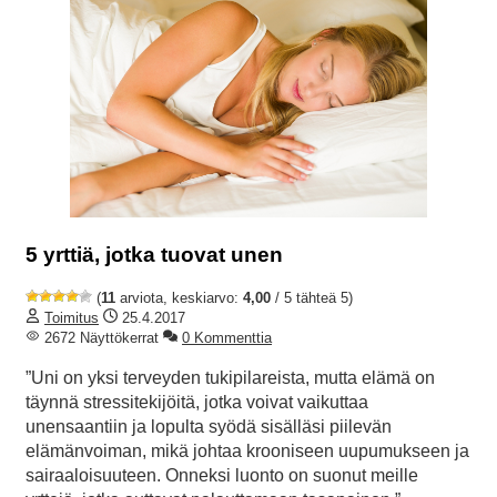
5 yrttiä, jotka tuovat unen
(
11
arviota, keskiarvo:
4,00
/ 5 tähteä 5)
Toimitus
25.4.2017
2672 Näyttökerrat
0 Kommenttia
”Uni on yksi terveyden tukipilareista, mutta elämä on
täynnä stressitekijöitä, jotka voivat vaikuttaa
unensaantiin ja lopulta syödä sisälläsi piilevän
elämänvoiman, mikä johtaa krooniseen uupumukseen ja
sairaaloisuuteen. Onneksi luonto on suonut meille