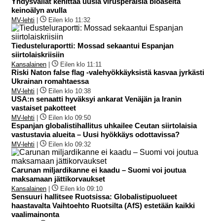
Yhdysvallat kehittää uusia virusperäisiä bioaseita
keinoälyn avulla
MV-lehti
|
Eilen klo 11:32
Tiedusteluraportti: Mossad sekaantui Espanjan
siirtolaiskriisiin
Kansalainen
|
Eilen klo 11:11
Riski Naton false flag -valehyökkäyksistä kasvaa jyrkästi
Ukrainan romahtaessa
MV-lehti
|
Eilen klo 10:38
USA:n senaatti hyväksyi ankarat Venäjän ja Iranin
vastaiset pakotteet
MV-lehti
|
Eilen klo 09:50
Espanjan globalistihallitus uhkailee Ceutan siirtolaisia
vastustavia alueita – Uusi hyökkäys odottavissa?
MV-lehti
|
Eilen klo 09:32
Carunan miljardikanne ei kaadu – Suomi voi joutua
maksamaan jättikorvaukset
Kansalainen
|
Eilen klo 09:10
Sensuuri hallitsee Ruotsissa: Globalistipuolueet
haastavalta Vaihtoehto Ruotsilta (AfS) estetään kaikki
vaalimainonta