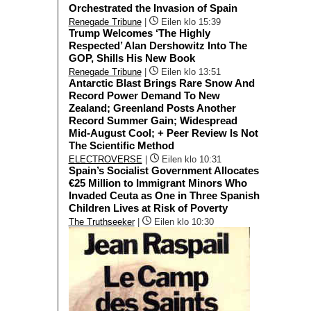
Orchestrated the Invasion of Spain
Renegade Tribune
|
Eilen klo 15:39
Trump Welcomes ‘The Highly
Respected’ Alan Dershowitz Into The
GOP, Shills His New Book
Renegade Tribune
|
Eilen klo 13:51
Antarctic Blast Brings Rare Snow And
Record Power Demand To New
Zealand; Greenland Posts Another
Record Summer Gain; Widespread
Mid-August Cool; + Peer Review Is Not
The Scientific Method
ELECTROVERSE
|
Eilen klo 10:31
Spain’s Socialist Government Allocates
€25 Million to Immigrant Minors Who
Invaded Ceuta as One in Three Spanish
Children Lives at Risk of Poverty
The Truthseeker
|
Eilen klo 10:30