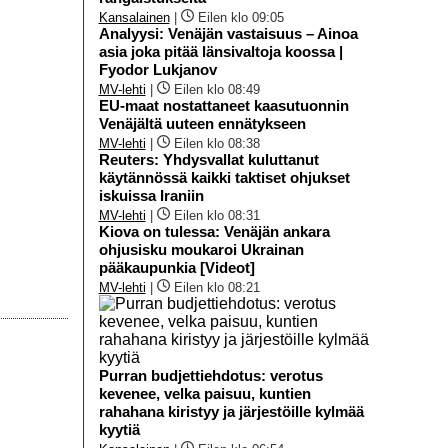
Kansalainen
|
Eilen klo 09:05
Analyysi: Venäjän vastaisuus – Ainoa
asia joka pitää länsivaltoja koossa |
Fyodor Lukjanov
MV-lehti
|
Eilen klo 08:49
EU-maat nostattaneet kaasutuonnin
Venäjältä uuteen ennätykseen
MV-lehti
|
Eilen klo 08:38
Reuters: Yhdysvallat kuluttanut
käytännössä kaikki taktiset ohjukset
iskuissa Iraniin
MV-lehti
|
Eilen klo 08:31
Kiova on tulessa: Venäjän ankara
ohjusisku moukaroi Ukrainan
pääkaupunkia [Videot]
MV-lehti
|
Eilen klo 08:21
Purran budjettiehdotus: verotus
kevenee, velka paisuu, kuntien
rahahana kiristyy ja järjestöille kylmää
kyytiä