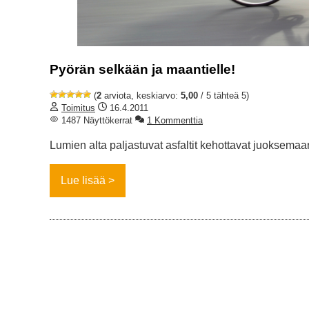
Pyörän selkään ja maantielle!
(
2
arviota, keskiarvo:
5,00
/ 5 tähteä 5)
Toimitus
16.4.2011
1487 Näyttökerrat
1 Kommenttia
Lumien alta paljastuvat asfaltit kehottavat juoksem
Lue lisää