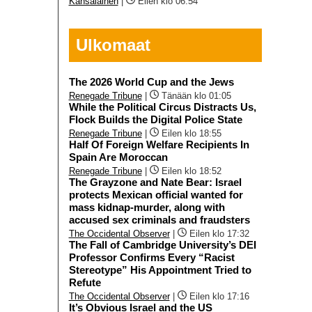
Kansalainen
|
Eilen klo 06:54
Ulkomaat
The 2026 World Cup and the Jews
Renegade Tribune
|
Tänään klo 01:05
While the Political Circus Distracts Us,
Flock Builds the Digital Police State
Renegade Tribune
|
Eilen klo 18:55
Half Of Foreign Welfare Recipients In
Spain Are Moroccan
Renegade Tribune
|
Eilen klo 18:52
The Grayzone and Nate Bear: Israel
protects Mexican official wanted for
mass kidnap-murder, along with
accused sex criminals and fraudsters
The Occidental Observer
|
Eilen klo 17:32
The Fall of Cambridge University’s DEI
Professor Confirms Every “Racist
Stereotype” His Appointment Tried to
Refute
The Occidental Observer
|
Eilen klo 17:16
It’s Obvious Israel and the US