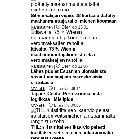
Silminnäkijän video: 18 kertaa pidätetty
maahanmuuttaja talloi miehen koomaan
Kansalainen
|
Eilen klo 13:01
Itävalta: 75 % Wienin
maahanmuuttajakodeista elää
veronmaksajien rahoilla
Kansalainen
|
Eilen klo 11:06
Lähes puolet Espanjan ulomaisista
sossutuen saajista marokkolaisia
siirtolaisia
MV-lehti
|
Eilen klo 09:14
Tapaus Ceuta: Perussuomalaista
logiikkaa | Mielipide
MV-lehti
|
Eilen klo 09:06
THL:n ristiriitainen ikäarvio pelasti
irakilaisen veitsimiehen ankarammalta
rangaistukselta