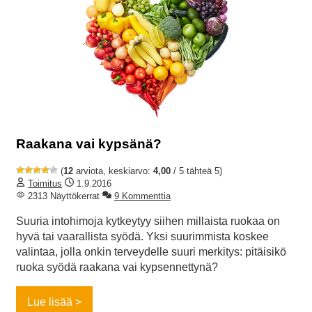
Raakana vai kypsänä?
(
12
arviota, keskiarvo:
4,00
/ 5 tähteä 5)
Toimitus
1.9.2016
2313 Näyttökerrat
9 Kommenttia
Suuria intohimoja kytkeytyy siihen millaista ruokaa on
hyvä tai vaarallista syödä. Yksi suurimmista koskee
valintaa, jolla onkin terveydelle suuri merkitys: pitäisikö
ruoka syödä raakana vai kypsennettynä?
Lue lisää