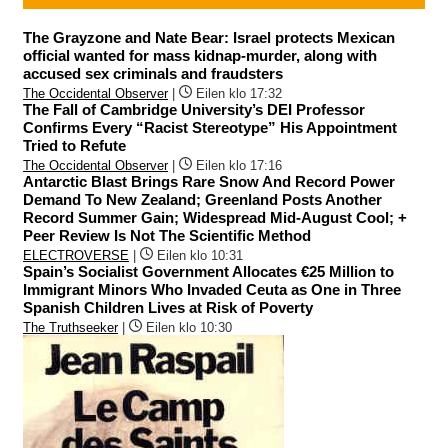
The Grayzone and Nate Bear: Israel protects Mexican
official wanted for mass kidnap-murder, along with
accused sex criminals and fraudsters
The Occidental Observer
|
Eilen klo 17:32
The Fall of Cambridge University’s DEI Professor
Confirms Every “Racist Stereotype” His Appointment
Tried to Refute
The Occidental Observer
|
Eilen klo 17:16
Antarctic Blast Brings Rare Snow And Record Power
Demand To New Zealand; Greenland Posts Another
Record Summer Gain; Widespread Mid-August Cool; +
Peer Review Is Not The Scientific Method
ELECTROVERSE
|
Eilen klo 10:31
Spain’s Socialist Government Allocates €25 Million to
Immigrant Minors Who Invaded Ceuta as One in Three
Spanish Children Lives at Risk of Poverty
The Truthseeker
|
Eilen klo 10:30