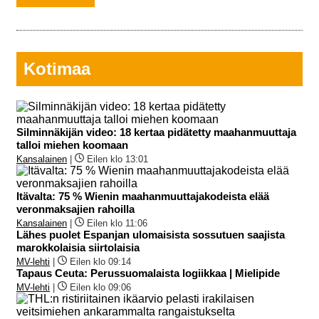
Kotimaa
Silminnäkijän video: 18 kertaa pidätetty maahanmuuttaja
talloi miehen koomaan
Kansalainen
|
Eilen klo 13:01
Itävalta: 75 % Wienin maahanmuuttajakodeista elää
veronmaksajien rahoilla
Kansalainen
|
Eilen klo 11:06
Lähes puolet Espanjan ulomaisista sossutuen saajista
marokkolaisia siirtolaisia
MV-lehti
|
Eilen klo 09:14
Tapaus Ceuta: Perussuomalaista logiikkaa | Mielipide
MV-lehti
|
Eilen klo 09:06