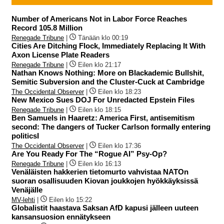
Number of Americans Not in Labor Force Reaches
Record 105.8 Million
Renegade Tribune
|
Tänään klo 00:19
Cities Are Ditching Flock, Immediately Replacing It With
Axon License Plate Readers
Renegade Tribune
|
Eilen klo 21:17
Nathan Knows Nothing: More on Blackademic Bullshit,
Semitic Subversion and the Cluster-Cuck at Cambridge
The Occidental Observer
|
Eilen klo 18:23
New Mexico Sues DOJ For Unredacted Epstein Files
Renegade Tribune
|
Eilen klo 18:15
Ben Samuels in Haaretz: America First, antisemitism
second: The dangers of Tucker Carlson formally entering
politicsI
The Occidental Observer
|
Eilen klo 17:36
Are You Ready For The “Rogue AI” Psy-Op?
Renegade Tribune
|
Eilen klo 16:13
Venäläisten hakkerien tietomurto vahvistaa NATOn
suoran osallisuuden Kiovan joukkojen hyökkäyksissä
Venäjälle
MV-lehti
|
Eilen klo 15:22
Globalistit haastava Saksan AfD kapusi jälleen uuteen
kansansuosion ennätykseen