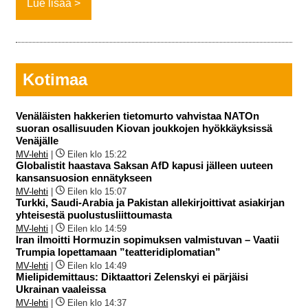
Lue lisää
Kotimaa
Venäläisten hakkerien tietomurto vahvistaa NATOn
suoran osallisuuden Kiovan joukkojen hyökkäyksissä
Venäjälle
MV-lehti
|
Eilen klo 15:22
Globalistit haastava Saksan AfD kapusi jälleen uuteen
kansansuosion ennätykseen
MV-lehti
|
Eilen klo 15:07
Turkki, Saudi-Arabia ja Pakistan allekirjoittivat asiakirjan
yhteisestä puolustusliittoumasta
MV-lehti
|
Eilen klo 14:59
Iran ilmoitti Hormuzin sopimuksen valmistuvan – Vaatii
Trumpia lopettamaan ”teatteridiplomatian”
MV-lehti
|
Eilen klo 14:49
Mielipidemittaus: Diktaattori Zelenskyi ei pärjäisi
Ukrainan vaaleissa
MV-lehti
|
Eilen klo 14:37