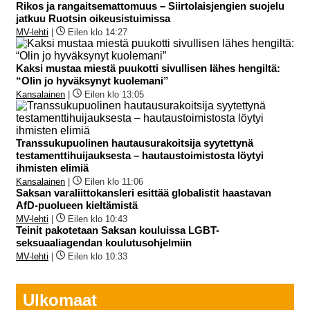
Rikos ja rangaitsemattomuus – Siirtolaisjengien suojelu
jatkuu Ruotsin oikeusistuimissa
MV-lehti
|
Eilen klo 14:27
Kaksi mustaa miestä puukotti sivullisen lähes hengiltä:
“Olin jo hyväksynyt kuolemani”
Kansalainen
|
Eilen klo 13:05
Transsukupuolinen hautausurakoitsija syytettynä
testamenttihuijauksesta – hautaustoimistosta löytyi
ihmisten elimiä
Kansalainen
|
Eilen klo 11:06
Saksan varaliittokansleri esittää globalistit haastavan
AfD-puolueen kieltämistä
MV-lehti
|
Eilen klo 10:43
Teinit pakotetaan Saksan kouluissa LGBT-
seksuaaliagendan koulutusohjelmiin
MV-lehti
|
Eilen klo 10:33
Ulkomaat