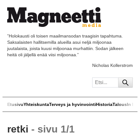
”Holokausti oli toisen maailmansodan traagisin tapahtuma.
Saksalaisten hallitsemilla alueilla asui neljä miljoonaa
juutalaista, joista kuusi miljoonaa murhattiin. Sodan jälkeen
heitä oli jäljellä enää viisi miljoonaa.”
Nicholas Kollerstrom
Etusivu
Yhteiskunta
Terveys ja hyvinvointi
Historia
Talous
In Eng
retki
- sivu 1/1