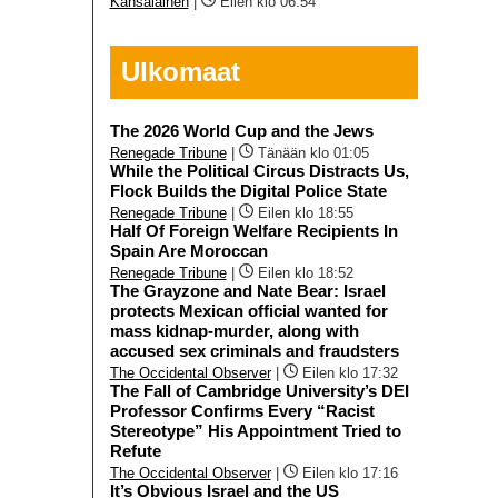
Kansalainen
|
Eilen klo 06:54
Ulkomaat
The 2026 World Cup and the Jews
Renegade Tribune
|
Tänään klo 01:05
While the Political Circus Distracts Us,
Flock Builds the Digital Police State
Renegade Tribune
|
Eilen klo 18:55
Half Of Foreign Welfare Recipients In
Spain Are Moroccan
Renegade Tribune
|
Eilen klo 18:52
The Grayzone and Nate Bear: Israel
protects Mexican official wanted for
mass kidnap-murder, along with
accused sex criminals and fraudsters
The Occidental Observer
|
Eilen klo 17:32
The Fall of Cambridge University’s DEI
Professor Confirms Every “Racist
Stereotype” His Appointment Tried to
Refute
The Occidental Observer
|
Eilen klo 17:16
It’s Obvious Israel and the US