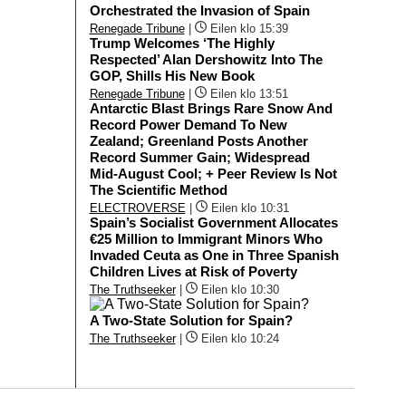
Orchestrated the Invasion of Spain
Renegade Tribune
|
Eilen klo 15:39
Trump Welcomes ‘The Highly
Respected’ Alan Dershowitz Into The
GOP, Shills His New Book
Renegade Tribune
|
Eilen klo 13:51
Antarctic Blast Brings Rare Snow And
Record Power Demand To New
Zealand; Greenland Posts Another
Record Summer Gain; Widespread
Mid-August Cool; + Peer Review Is Not
The Scientific Method
ELECTROVERSE
|
Eilen klo 10:31
Spain’s Socialist Government Allocates
€25 Million to Immigrant Minors Who
Invaded Ceuta as One in Three Spanish
Children Lives at Risk of Poverty
The Truthseeker
|
Eilen klo 10:30
A Two-State Solution for Spain?
The Truthseeker
|
Eilen klo 10:24