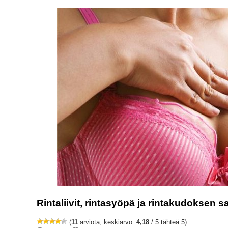
Rintaliivit, rintasyöpä ja rintakudoksen s
(
11
arviota, keskiarvo:
4,18
/ 5 tähteä 5)