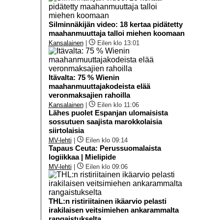
Silminnäkijän video: 18 kertaa pidätetty
maahanmuuttaja talloi miehen koomaan
Kansalainen
|
Eilen klo 13:01
Itävalta: 75 % Wienin
maahanmuuttajakodeista elää
veronmaksajien rahoilla
Kansalainen
|
Eilen klo 11:06
Lähes puolet Espanjan ulomaisista
sossutuen saajista marokkolaisia
siirtolaisia
MV-lehti
|
Eilen klo 09:14
Tapaus Ceuta: Perussuomalaista
logiikkaa | Mielipide
MV-lehti
|
Eilen klo 09:06
THL:n ristiriitainen ikäarvio pelasti
irakilaisen veitsimiehen ankarammalta
rangaistukselta