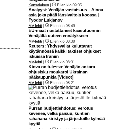
Kansalainen
|
Eilen klo 09:05
Analyysi: Venäjän vastaisuus – Ainoa
asia joka pitää länsivaltoja koossa |
Fyodor Lukjanov
MV-lehti
|
Eilen klo 08:49
EU-maat nostattaneet kaasutuonnin
Venäjältä uuteen ennätykseen
MV-lehti
|
Eilen klo 08:38
Reuters: Yhdysvallat kuluttanut
käytännössä kaikki taktiset ohjukset
iskuissa Iraniin
MV-lehti
|
Eilen klo 08:31
Kiova on tulessa: Venäjän ankara
ohjusisku moukaroi Ukrainan
pääkaupunkia [Videot]
MV-lehti
|
Eilen klo 08:21
Purran budjettiehdotus: verotus
kevenee, velka paisuu, kuntien
rahahana kiristyy ja järjestöille kylmää
kyytiä