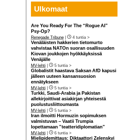
Ulkomaat
Are You Ready For The “Rogue AI”
Psy-Op?
Renegade Tribune
|
4 tuntia >
Venäläisten hakkerien tietomurto
vahvistaa NATOn suoran osallisuuden
Kiovan joukkojen hyökkäyksissä
Venäjälle
MV-lehti
|
5 tuntia >
Globalistit haastava Saksan AfD kapusi
jälleen uuteen kansansuosion
ennätykseen
MV-lehti
|
5 tuntia >
Turkki, Saudi-Arabia ja Pakistan
allekirjoittivat asiakirjan yhteisestä
puolustusliittoumasta
MV-lehti
|
5 tuntia >
Iran ilmoitti Hormuzin sopimuksen
valmistuvan – Vaatii Trumpia
lopettamaan ”teatteridiplomatian”
MV-lehti
|
6 tuntia >
Mielipidemittaus: Diktaattori Zelenskyi