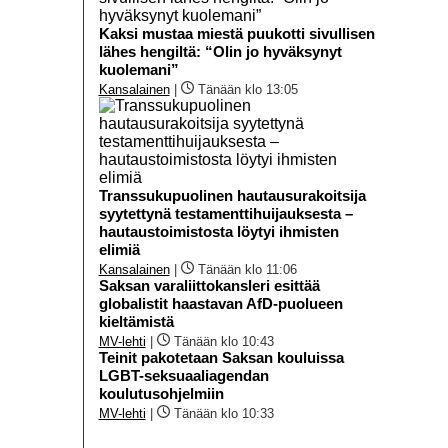
Kaksi mustaa miestä puukotti sivullisen
lähes hengiltä: “Olin jo hyväksynyt
kuolemani”
Kansalainen
|
Tänään klo 13:05
Transsukupuolinen hautausurakoitsija
syytettynä testamenttihuijauksesta –
hautaustoimistosta löytyi ihmisten
elimiä
Kansalainen
|
Tänään klo 11:06
Saksan varaliittokansleri esittää
globalistit haastavan AfD-puolueen
kieltämistä
MV-lehti
|
Tänään klo 10:43
Teinit pakotetaan Saksan kouluissa
LGBT-seksuaaliagendan
koulutusohjelmiin
MV-lehti
|
Tänään klo 10:33