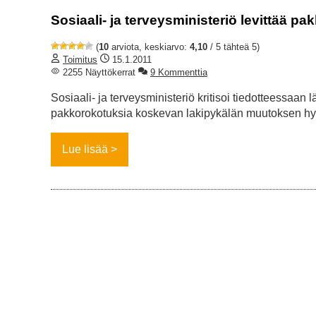
Sosiaali- ja terveysministeriö levittää pa
(
10
arviota, keskiarvo:
4,10
/ 5 tähteä 5)
Toimitus
15.1.2011
2255 Näyttökerrat
9 Kommenttia
Sosiaali- ja terveysministeriö kritisoi tiedotteessaa
pakkorokotuksia koskevan lakipykälän muutoksen hyl
Lue lisää