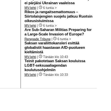
ei pärjäisi Ukrainan vaaleissa
MV-lehti
|
6 tuntia >
Rikos ja rangaitsemattomuus –
Siirtolaisjengien suojelu jatkuu Ruotsin
oikeusistuimissa
MV-lehti
|
6 tuntia >
Are Sub-Saharan Militias Preparing for
a Large-Scale Invasion of Europe?
Renegade Tribune
|
6 tuntia >
Saksan varaliittokansleri esittää
globalistit haastavan AfD-puolueen
kieltämistä
MV-lehti
|
Tänään klo 10:43
Teinit pakotetaan Saksan kouluissa
LGBT-seksuaaliagendan
koulutusohjelmiin
MV-lehti
|
Tänään klo 10:33