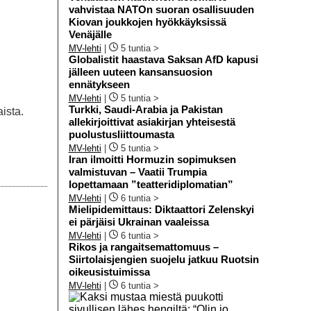
vahvistaa NATOn suoran osallisuuden
Kiovan joukkojen hyökkäyksissä
Venäjälle
MV-lehti
|
5 tuntia >
Globalistit haastava Saksan AfD kapusi
jälleen uuteen kansansuosion
ennätykseen
MV-lehti
|
5 tuntia >
Turkki, Saudi-Arabia ja Pakistan
ista.
allekirjoittivat asiakirjan yhteisestä
puolustusliittoumasta
MV-lehti
|
5 tuntia >
Iran ilmoitti Hormuzin sopimuksen
valmistuvan – Vaatii Trumpia
lopettamaan ”teatteridiplomatian”
MV-lehti
|
6 tuntia >
Mielipidemittaus: Diktaattori Zelenskyi
ei pärjäisi Ukrainan vaaleissa
MV-lehti
|
6 tuntia >
Rikos ja rangaitsemattomuus –
Siirtolaisjengien suojelu jatkuu Ruotsin
oikeusistuimissa
MV-lehti
|
6 tuntia >