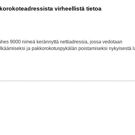
kkorokoteadressista virheellistä tietoa
n lähes 9000 nimeä kerännyttä nettiadressia, jossa vedotaan
käämiseksi ja pakkorokotuspykälän poistamiseksi nykyisestä la