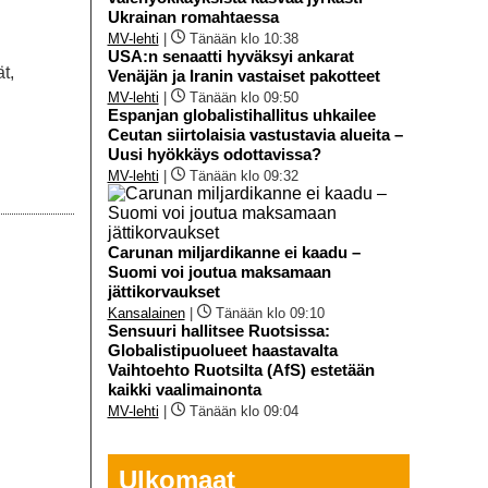
Ukrainan romahtaessa
MV-lehti
|
Tänään klo 10:38
USA:n senaatti hyväksyi ankarat
t,
Venäjän ja Iranin vastaiset pakotteet
MV-lehti
|
Tänään klo 09:50
Espanjan globalistihallitus uhkailee
Ceutan siirtolaisia vastustavia alueita –
Uusi hyökkäys odottavissa?
MV-lehti
|
Tänään klo 09:32
Carunan miljardikanne ei kaadu –
Suomi voi joutua maksamaan
jättikorvaukset
Kansalainen
|
Tänään klo 09:10
Sensuuri hallitsee Ruotsissa:
Globalistipuolueet haastavalta
Vaihtoehto Ruotsilta (AfS) estetään
kaikki vaalimainonta
MV-lehti
|
Tänään klo 09:04
Ulkomaat