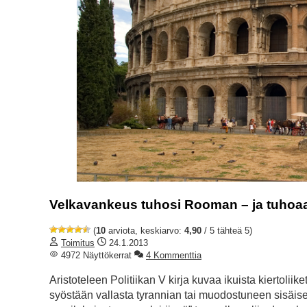
Velkavankeus tuhosi Rooman – ja tuhoaa m
(
10
arviota, keskiarvo:
4,90
/ 5 tähteä 5)
Toimitus
24.1.2013
4972 Näyttökerrat
4 Kommenttia
Aristoteleen Politiikan V kirja kuvaa ikuista kiertoliike
syöstään vallasta tyrannian tai muodostuneen sisäisen 