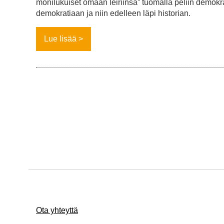
monilukuiset omaan leiriinsä” tuomalla peliin demokrat
demokratiaan ja niin edelleen läpi historian.
Lue lisää
Ota yhteyttä