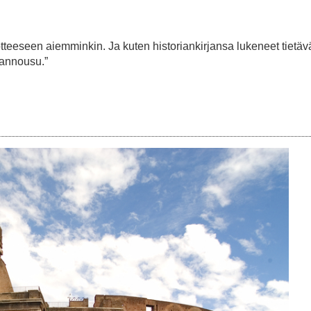
otteeseen aiemminkin. Ja kuten historiankirjansa lukeneet tietävä
sannousu.”