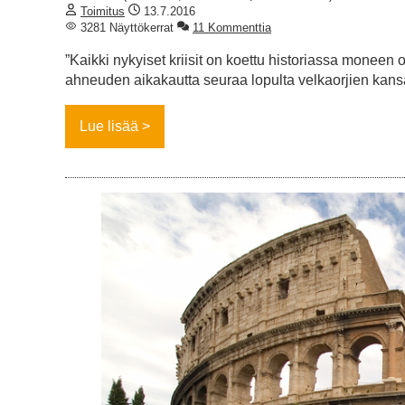
Toimitus
13.7.2016
3281 Näyttökerrat
11 Kommenttia
”Kaikki nykyiset kriisit on koettu historiassa moneen 
ahneuden aikakautta seuraa lopulta velkaorjien kan
Lue lisää