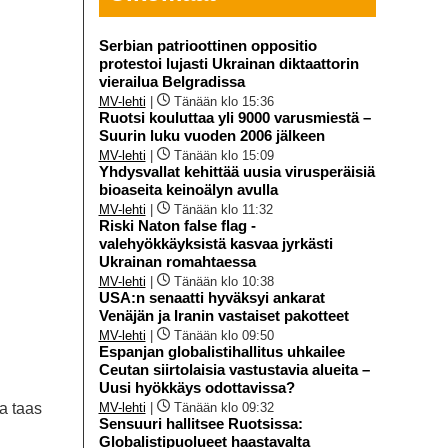
Serbian patrioottinen oppositio
protestoi lujasti Ukrainan diktaattorin
vierailua Belgradissa
MV-lehti
|
Tänään klo 15:36
Ruotsi kouluttaa yli 9000 varusmiestä –
Suurin luku vuoden 2006 jälkeen
MV-lehti
|
Tänään klo 15:09
Yhdysvallat kehittää uusia virusperäisiä
bioaseita keinoälyn avulla
MV-lehti
|
Tänään klo 11:32
Riski Naton false flag -
valehyökkäyksistä kasvaa jyrkästi
Ukrainan romahtaessa
MV-lehti
|
Tänään klo 10:38
USA:n senaatti hyväksyi ankarat
Venäjän ja Iranin vastaiset pakotteet
MV-lehti
|
Tänään klo 09:50
Espanjan globalistihallitus uhkailee
Ceutan siirtolaisia vastustavia alueita –
Uusi hyökkäys odottavissa?
MV-lehti
|
Tänään klo 09:32
ka taas
Sensuuri hallitsee Ruotsissa:
Globalistipuolueet haastavalta