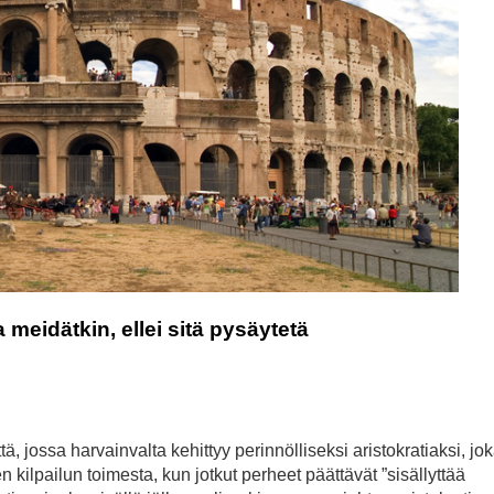
eidätkin, ellei sitä pysäytetä
ttä, jossa harvainvalta kehittyy perinnölliseksi aristokratiaksi, jo
kilpailun toimesta, kun jotkut perheet päättävät ”sisällyttää