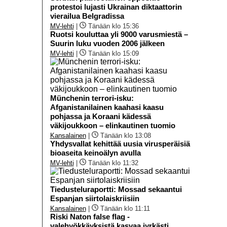
protestoi lujasti Ukrainan diktaattorin
vierailua Belgradissa
MV-lehti
|
Tänään klo 15:36
Ruotsi kouluttaa yli 9000 varusmiestä –
Suurin luku vuoden 2006 jälkeen
MV-lehti
|
Tänään klo 15:09
Münchenin terrori-isku:
Afganistanilainen kaahasi kaasu
pohjassa ja Koraani kädessä
väkijoukkoon – elinkautinen tuomio
Kansalainen
|
Tänään klo 13:08
Yhdysvallat kehittää uusia virusperäisiä
bioaseita keinoälyn avulla
MV-lehti
|
Tänään klo 11:32
Tiedusteluraportti: Mossad sekaantui
Espanjan siirtolaiskriisiin
Kansalainen
|
Tänään klo 11:11
Riski Naton false flag -
valehyökkäyksistä kasvaa jyrkästi