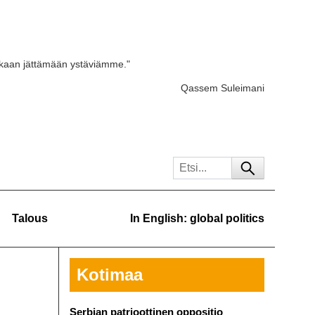
skaan jättämään ystäviämme."
Qassem Suleimani
Talous
In English: global politics
Kotimaa
Serbian patrioottinen oppositio