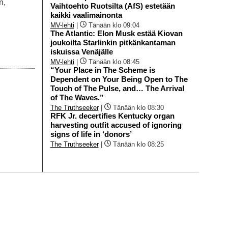
n,
Vaihtoehto Ruotsilta (AfS) estetään
kaikki vaalimainonta
MV-lehti
|
Tänään klo 09:04
The Atlantic: Elon Musk estää Kiovan
joukoilta Starlinkin pitkänkantaman
iskuissa Venäjälle
MV-lehti
|
Tänään klo 08:45
“Your Place in The Scheme is
Dependent on Your Being Open to The
Touch of The Pulse, and… The Arrival
of The Waves.”
The Truthseeker
|
Tänään klo 08:30
RFK Jr. decertifies Kentucky organ
harvesting outfit accused of ignoring
signs of life in ‘donors’
The Truthseeker
|
Tänään klo 08:25