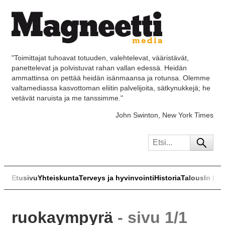
"Toimittajat tuhoavat totuuden, valehtelevat, vääristävät,
panettelevat ja polvistuvat rahan vallan edessä. Heidän
ammattinsa on pettää heidän isänmaansa ja rotunsa. Olemme
valtamediassa kasvottoman eliitin palvelijoita, sätkynukkejä; he
vetävät naruista ja me tanssimme."
John Swinton, New York Times
Etusivu
Yhteiskunta
Terveys ja hyvinvointi
Historia
Talous
In Eng
ruokaympyrä
- sivu 1/1