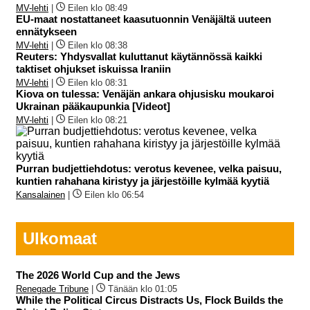
MV-lehti
|
Eilen klo 08:49
EU-maat nostattaneet kaasutuonnin Venäjältä uuteen
ennätykseen
MV-lehti
|
Eilen klo 08:38
Reuters: Yhdysvallat kuluttanut käytännössä kaikki
taktiset ohjukset iskuissa Iraniin
MV-lehti
|
Eilen klo 08:31
Kiova on tulessa: Venäjän ankara ohjusisku moukaroi
Ukrainan pääkaupunkia [Videot]
MV-lehti
|
Eilen klo 08:21
Purran budjettiehdotus: verotus kevenee, velka paisuu,
kuntien rahahana kiristyy ja järjestöille kylmää kyytiä
Kansalainen
|
Eilen klo 06:54
Ulkomaat
The 2026 World Cup and the Jews
Renegade Tribune
|
Tänään klo 01:05
While the Political Circus Distracts Us, Flock Builds the