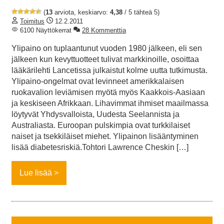
(
13
arviota, keskiarvo:
4,38
/ 5 tähteä 5)
Toimitus
12.2.2011
6100 Näyttökerrat
28 Kommenttia
Ylipaino on tuplaantunut vuoden 1980 jälkeen, eli sen
jälkeen kun kevyttuotteet tulivat markkinoille, osoittaa
lääkärilehti Lancetissa julkaistut kolme uutta tutkimusta.
Ylipaino-ongelmat ovat levinneet amerikkalaisen
ruokavalion leviämisen myötä myös Kaakkois-Aasiaan
ja keskiseen Afrikkaan. Lihavimmat ihmiset maailmassa
löytyvät Yhdysvalloista, Uudesta Seelannista ja
Australiasta. Euroopan pulskimpia ovat turkkilaiset
naiset ja tsekkiläiset miehet. Ylipainon lisääntyminen
lisää diabetesriskiä.Tohtori Lawrence Cheskin […]
Lue lisää