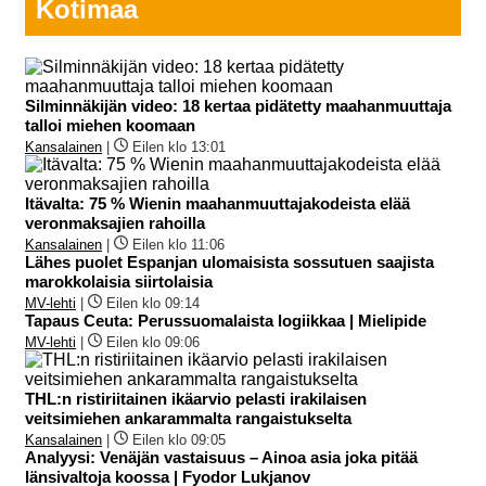
Kotimaa
Silminnäkijän video: 18 kertaa pidätetty maahanmuuttaja
talloi miehen koomaan
Kansalainen
|
Eilen klo 13:01
Itävalta: 75 % Wienin maahanmuuttajakodeista elää
veronmaksajien rahoilla
Kansalainen
|
Eilen klo 11:06
Lähes puolet Espanjan ulomaisista sossutuen saajista
marokkolaisia siirtolaisia
MV-lehti
|
Eilen klo 09:14
Tapaus Ceuta: Perussuomalaista logiikkaa | Mielipide
MV-lehti
|
Eilen klo 09:06
THL:n ristiriitainen ikäarvio pelasti irakilaisen
veitsimiehen ankarammalta rangaistukselta
Kansalainen
|
Eilen klo 09:05
Analyysi: Venäjän vastaisuus – Ainoa asia joka pitää
länsivaltoja koossa | Fyodor Lukjanov