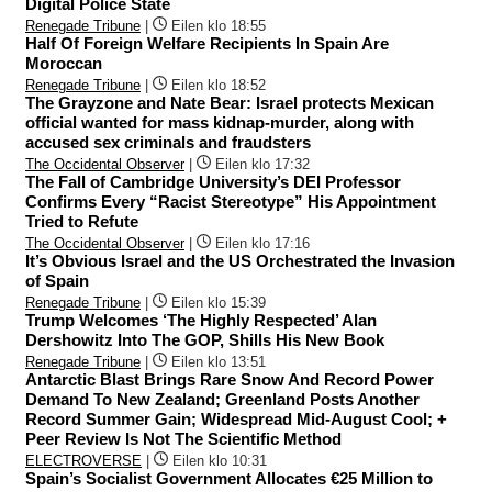
Digital Police State
Renegade Tribune
|
Eilen klo 18:55
Half Of Foreign Welfare Recipients In Spain Are
Moroccan
Renegade Tribune
|
Eilen klo 18:52
The Grayzone and Nate Bear: Israel protects Mexican
official wanted for mass kidnap-murder, along with
accused sex criminals and fraudsters
The Occidental Observer
|
Eilen klo 17:32
The Fall of Cambridge University’s DEI Professor
Confirms Every “Racist Stereotype” His Appointment
Tried to Refute
The Occidental Observer
|
Eilen klo 17:16
It’s Obvious Israel and the US Orchestrated the Invasion
of Spain
Renegade Tribune
|
Eilen klo 15:39
Trump Welcomes ‘The Highly Respected’ Alan
Dershowitz Into The GOP, Shills His New Book
Renegade Tribune
|
Eilen klo 13:51
Antarctic Blast Brings Rare Snow And Record Power
Demand To New Zealand; Greenland Posts Another
Record Summer Gain; Widespread Mid-August Cool; +
Peer Review Is Not The Scientific Method
ELECTROVERSE
|
Eilen klo 10:31
Spain’s Socialist Government Allocates €25 Million to