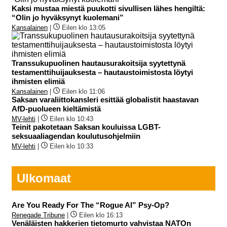
Kaksi mustaa miestä puukotti sivullisen lähes hengiltä:
“Olin jo hyväksynyt kuolemani”
Kansalainen
|
Eilen klo 13:05
Transsukupuolinen hautausurakoitsija syytettynä
testamenttihuijauksesta – hautaustoimistosta löytyi
ihmisten elimiä
Kansalainen
|
Eilen klo 11:06
Saksan varaliittokansleri esittää globalistit haastavan
AfD-puolueen kieltämistä
MV-lehti
|
Eilen klo 10:43
Teinit pakotetaan Saksan kouluissa LGBT-
seksuaaliagendan koulutusohjelmiin
MV-lehti
|
Eilen klo 10:33
Ulkomaat
Are You Ready For The “Rogue AI” Psy-Op?
Renegade Tribune
|
Eilen klo 16:13
Venäläisten hakkerien tietomurto vahvistaa NATOn