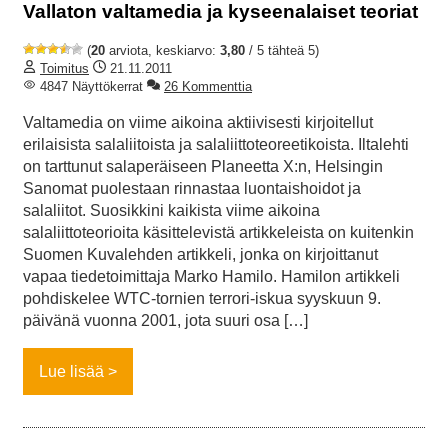
Vallaton valtamedia ja kyseenalaiset teoriat
(
20
arviota, keskiarvo:
3,80
/ 5 tähteä 5)
Toimitus
21.11.2011
4847 Näyttökerrat
26 Kommenttia
Valtamedia on viime aikoina aktiivisesti kirjoitellut
erilaisista salaliitoista ja salaliittoteoreetikoista. Iltalehti
on tarttunut salaperäiseen Planeetta X:n, Helsingin
Sanomat puolestaan rinnastaa luontaishoidot ja
salaliitot. Suosikkini kaikista viime aikoina
salaliittoteorioita käsittelevistä artikkeleista on kuitenkin
Suomen Kuvalehden artikkeli, jonka on kirjoittanut
vapaa tiedetoimittaja Marko Hamilo. Hamilon artikkeli
pohdiskelee WTC-tornien terrori-iskua syyskuun 9.
päivänä vuonna 2001, jota suuri osa […]
Lue lisää