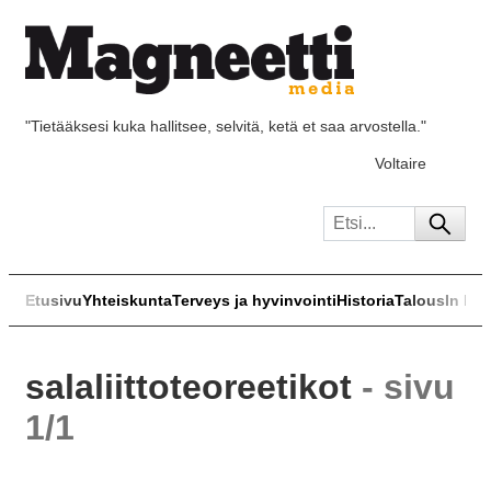
"Tietääksesi kuka hallitsee, selvitä, ketä et saa arvostella."
Voltaire
Etusivu
Yhteiskunta
Terveys ja hyvinvointi
Historia
Talous
In Eng
salaliittoteoreetikot
- sivu
1/1