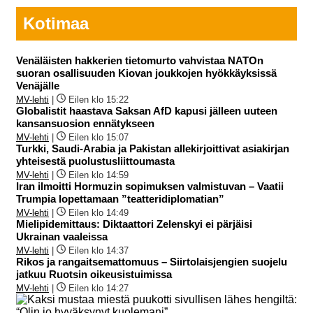
Kotimaa
Venäläisten hakkerien tietomurto vahvistaa NATOn
suoran osallisuuden Kiovan joukkojen hyökkäyksissä
Venäjälle
MV-lehti
|
Eilen klo 15:22
Globalistit haastava Saksan AfD kapusi jälleen uuteen
kansansuosion ennätykseen
MV-lehti
|
Eilen klo 15:07
Turkki, Saudi-Arabia ja Pakistan allekirjoittivat asiakirjan
yhteisestä puolustusliittoumasta
MV-lehti
|
Eilen klo 14:59
Iran ilmoitti Hormuzin sopimuksen valmistuvan – Vaatii
Trumpia lopettamaan ”teatteridiplomatian”
MV-lehti
|
Eilen klo 14:49
Mielipidemittaus: Diktaattori Zelenskyi ei pärjäisi
Ukrainan vaaleissa
MV-lehti
|
Eilen klo 14:37
Rikos ja rangaitsemattomuus – Siirtolaisjengien suojelu
jatkuu Ruotsin oikeusistuimissa
MV-lehti
|
Eilen klo 14:27