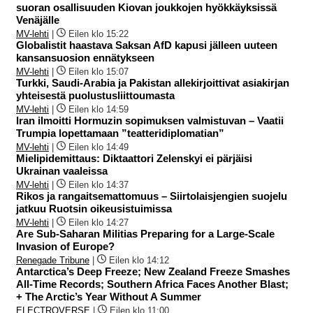
suoran osallisuuden Kiovan joukkojen hyökkäyksissä
Venäjälle
MV-lehti
|
Eilen klo 15:22
Globalistit haastava Saksan AfD kapusi jälleen uuteen
kansansuosion ennätykseen
MV-lehti
|
Eilen klo 15:07
Turkki, Saudi-Arabia ja Pakistan allekirjoittivat asiakirjan
yhteisestä puolustusliittoumasta
MV-lehti
|
Eilen klo 14:59
Iran ilmoitti Hormuzin sopimuksen valmistuvan – Vaatii
Trumpia lopettamaan ”teatteridiplomatian”
MV-lehti
|
Eilen klo 14:49
Mielipidemittaus: Diktaattori Zelenskyi ei pärjäisi
Ukrainan vaaleissa
MV-lehti
|
Eilen klo 14:37
Rikos ja rangaitsemattomuus – Siirtolaisjengien suojelu
jatkuu Ruotsin oikeusistuimissa
MV-lehti
|
Eilen klo 14:27
Are Sub-Saharan Militias Preparing for a Large-Scale
Invasion of Europe?
Renegade Tribune
|
Eilen klo 14:12
Antarctica’s Deep Freeze; New Zealand Freeze Smashes
All-Time Records; Southern Africa Faces Another Blast;
+ The Arctic’s Year Without A Summer
ELECTROVERSE
|
Eilen klo 11:00