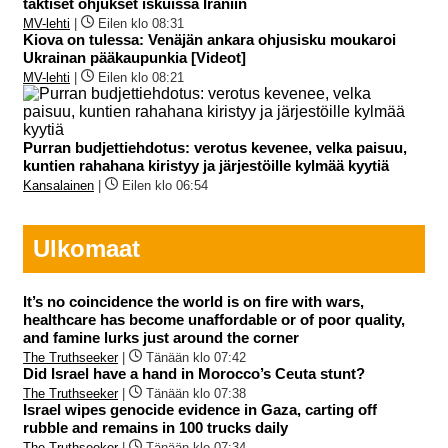
taktiset ohjukset iskuissa Iraniin
MV-lehti
|
Eilen klo 08:31
Kiova on tulessa: Venäjän ankara ohjusisku moukaroi
Ukrainan pääkaupunkia [Videot]
MV-lehti
|
Eilen klo 08:21
Purran budjettiehdotus: verotus kevenee, velka paisuu,
kuntien rahahana kiristyy ja järjestöille kylmää kyytiä
Kansalainen
|
Eilen klo 06:54
Ulkomaat
It’s no coincidence the world is on fire with wars,
healthcare has become unaffordable or of poor quality,
and famine lurks just around the corner
The Truthseeker
|
Tänään klo 07:42
Did Israel have a hand in Morocco’s Ceuta stunt?
The Truthseeker
|
Tänään klo 07:38
Israel wipes genocide evidence in Gaza, carting off
rubble and remains in 100 trucks daily
The Truthseeker
|
Tänään klo 07:34