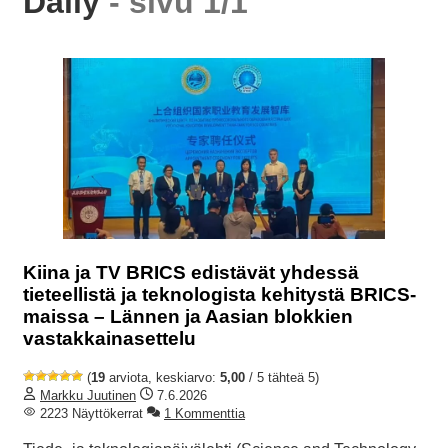
Daily
- sivu 1/1
Kiina ja TV BRICS edistävät yhdessä
tieteellistä ja teknologista kehitystä BRICS-
maissa – Lännen ja Aasian blokkien
vastakkainasettelu
(
19
arviota, keskiarvo:
5,00
/ 5 tähteä 5)
Markku Juutinen
7.6.2026
2223 Näyttökerrat
1 Kommenttia