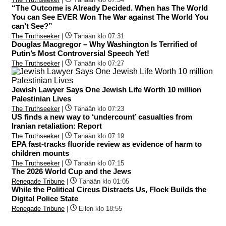
“The Outcome is Already Decided. When has The World
You can See EVER Won The War against The World You
can’t See?”
The Truthseeker
|
Tänään klo 07:31
Douglas Macgregor – Why Washington Is Terrified of
Putin’s Most Controversial Speech Yet!
The Truthseeker
|
Tänään klo 07:27
Jewish Lawyer Says One Jewish Life Worth 10 million
Palestinian Lives
The Truthseeker
|
Tänään klo 07:23
US finds a new way to ‘undercount’ casualties from
Iranian retaliation: Report
The Truthseeker
|
Tänään klo 07:19
EPA fast-tracks fluoride review as evidence of harm to
children mounts
The Truthseeker
|
Tänään klo 07:15
The 2026 World Cup and the Jews
Renegade Tribune
|
Tänään klo 01:05
While the Political Circus Distracts Us, Flock Builds the
Digital Police State
Renegade Tribune
|
Eilen klo 18:55