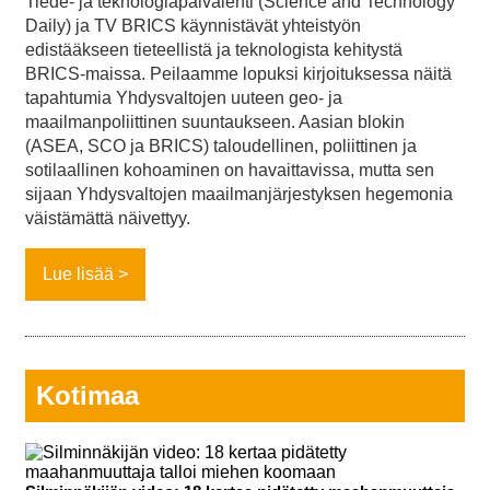
Tiede- ja teknologiapäivälehti (Science and Technology
Daily) ja TV BRICS käynnistävät yhteistyön
edistääkseen tieteellistä ja teknologista kehitystä
BRICS-maissa. Peilaamme lopuksi kirjoituksessa näitä
tapahtumia Yhdysvaltojen uuteen geo- ja
maailmanpoliittinen suuntaukseen. Aasian blokin
(ASEA, SCO ja BRICS) taloudellinen, poliittinen ja
sotilaallinen kohoaminen on havaittavissa, mutta sen
sijaan Yhdysvaltojen maailmanjärjestyksen hegemonia
väistämättä näivettyy.
Lue lisää
Kotimaa