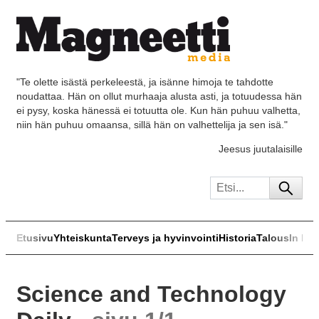
"Te olette isästä perkeleestä, ja isänne himoja te tahdotte
noudattaa. Hän on ollut murhaaja alusta asti, ja totuudessa hän
ei pysy, koska hänessä ei totuutta ole. Kun hän puhuu valhetta,
niin hän puhuu omaansa, sillä hän on valhettelija ja sen isä."
Jeesus juutalaisille
Etusivu
Yhteiskunta
Terveys ja hyvinvointi
Historia
Talous
In Eng
Science and Technology