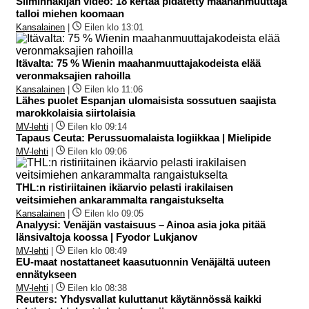
Silminnäkijän video: 18 kertaa pidätetty maahanmuuttaja
talloi miehen koomaan
Kansalainen
|
Eilen klo 13:01
Itävalta: 75 % Wienin maahanmuuttajakodeista elää
veronmaksajien rahoilla
Kansalainen
|
Eilen klo 11:06
Lähes puolet Espanjan ulomaisista sossutuen saajista
marokkolaisia siirtolaisia
MV-lehti
|
Eilen klo 09:14
Tapaus Ceuta: Perussuomalaista logiikkaa | Mielipide
MV-lehti
|
Eilen klo 09:06
THL:n ristiriitainen ikäarvio pelasti irakilaisen
veitsimiehen ankarammalta rangaistukselta
Kansalainen
|
Eilen klo 09:05
Analyysi: Venäjän vastaisuus – Ainoa asia joka pitää
länsivaltoja koossa | Fyodor Lukjanov
MV-lehti
|
Eilen klo 08:49
EU-maat nostattaneet kaasutuonnin Venäjältä uuteen
ennätykseen
MV-lehti
|
Eilen klo 08:38
Reuters: Yhdysvallat kuluttanut käytännössä kaikki