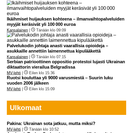
Ikäihmiset huijauksen kohteena – ilmanvaihtopalveluiden
myyjät keräsivät yli 100 000 euroa
Kansalainen
|
Tänään klo 09:09
Palvelukodin johtaja anasti vaarallisia opioideja –
asukkaille annettiin laimennettua kipulääkettä
Kansalainen
|
Tänään klo 07:15
Serbian patrioottinen oppositio protestoi lujasti Ukrainan
diktaattorin vierailua Belgradissa
MV-lehti
|
Eilen klo 15:36
Ruotsi kouluttaa yli 9000 varusmiestä – Suurin luku
vuoden 2006 jälkeen
MV-lehti
|
Eilen klo 15:09
Ulkomaat
Pakina: Ukrainan sota jatkuu, mutta miksi?
MV-lehti
|
Tänään klo 10:52