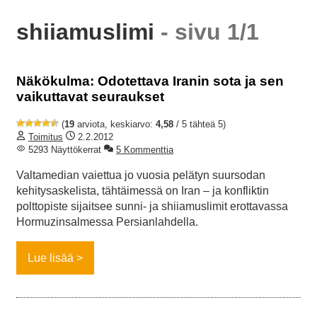
shiiamuslimi
- sivu 1/1
Näkökulma: Odotettava Iranin sota ja sen
vaikuttavat seuraukset
(
19
arviota, keskiarvo:
4,58
/ 5 tähteä 5)
Toimitus
2.2.2012
5293 Näyttökerrat
5 Kommenttia
Valtamedian vaiettua jo vuosia pelätyn suursodan
kehitysaskelista, tähtäimessä on Iran – ja konfliktin
polttopiste sijaitsee sunni- ja shiiamuslimit erottavassa
Hormuzinsalmessa Persianlahdella.
Lue lisää