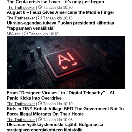
The Ceuta crisis isn’t over – it’s only just begun
The Truthseeker
|
Tänään klo 10:20
August 8 – Fauci Gives Americans the Middle Finger
The Truthseeker
|
Tänään klo 10:16
Ukraina-agendaa tukeva Puolan presidentti kiihottaa
”tappamaan venäläisiä”
MV-lehti
|
Tänään klo 10:16
From “Designed Viruses” to “Digital Telepathy” – AI
Panic Kicks into Overdrive
The Truthseeker
|
Tänään klo 10:10
Kids In TINY British Village BEG The Government Not To
Force Illegal Migrants On Their Home
The Truthseeker
|
Tänään klo 10:05
Ukrainan hyökkäyslennokki räjähti Bulgariassa
strategisen energiakohteen lähistöllä