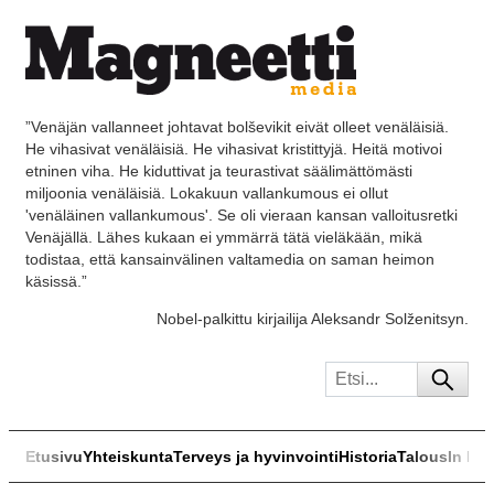
”Venäjän vallanneet johtavat bolševikit eivät olleet venäläisiä.
He vihasivat venäläisiä. He vihasivat kristittyjä. Heitä motivoi
etninen viha. He kiduttivat ja teurastivat säälimättömästi
miljoonia venäläisiä. Lokakuun vallankumous ei ollut
'venäläinen vallankumous'. Se oli vieraan kansan valloitusretki
Venäjällä. Lähes kukaan ei ymmärrä tätä vieläkään, mikä
todistaa, että kansainvälinen valtamedia on saman heimon
käsissä.”
Nobel-palkittu kirjailija Aleksandr Solženitsyn.
Etusivu
Yhteiskunta
Terveys ja hyvinvointi
Historia
Talous
In Eng