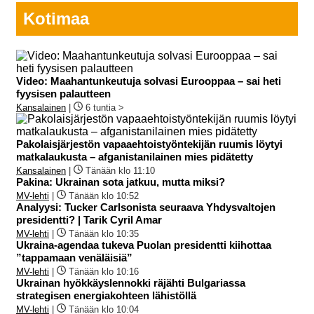
Kotimaa
Video: Maahantunkeutuja solvasi Eurooppaa – sai heti
fyysisen palautteen
Kansalainen
|
6 tuntia >
Pakolaisjärjestön vapaaehtoistyöntekijän ruumis löytyi
matkalaukusta – afganistanilainen mies pidätetty
Kansalainen
|
Tänään klo 11:10
Pakina: Ukrainan sota jatkuu, mutta miksi?
MV-lehti
|
Tänään klo 10:52
Analyysi: Tucker Carlsonista seuraava Yhdysvaltojen
presidentti? | Tarik Cyril Amar
MV-lehti
|
Tänään klo 10:35
Ukraina-agendaa tukeva Puolan presidentti kiihottaa
”tappamaan venäläisiä”
MV-lehti
|
Tänään klo 10:16
Ukrainan hyökkäyslennokki räjähti Bulgariassa
strategisen energiakohteen lähistöllä
MV-lehti
|
Tänään klo 10:04