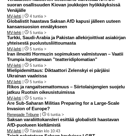
suoran osallisuuden Kiovan joukkojen hyökkäyksissä
Venäjälle
MV-lehti
|
4 tuntia >
Globalistit haastava Saksan AfD kapusi jälleen uuteen
kansansuosion ennätykseen
MV-lehti
|
5 tuntia >
Turkki, Saudi-Arabia ja Pakistan allekirjoittivat asiakirjan
yhteisestä puolustusliittoumasta
MV-lehti
|
5 tuntia >
Iran ilmoitti Hormuzin sopimuksen valmistuvan – Vaatii
Trumpia lopettamaan ”teatteridiplomatian”
MV-lehti
|
5 tuntia >
Mielipidemittaus: Diktaattori Zelenskyi ei pärjäisi
Ukrainan vaaleissa
MV-lehti
|
5 tuntia >
Rikos ja rangaitsemattomuus – Siirtolaisjengien suojelu
jatkuu Ruotsin oikeusistuimissa
MV-lehti
|
5 tuntia >
Are Sub-Saharan Militias Preparing for a Large-Scale
Invasion of Europe?
Renegade Tribune
|
6 tuntia >
Saksan varaliittokansleri esittää globalistit haastavan
AfD-puolueen kieltämistä
MV-lehti
|
Tänään klo 10:43
Teinit pakotetaan Saksan kouluissa LGBT-