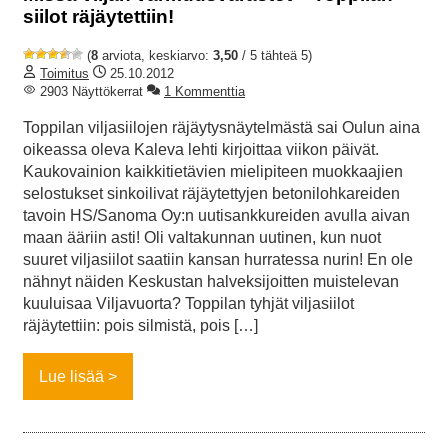
siilot räjäytettiin!
(
8
arviota, keskiarvo:
3,50
/ 5 tähteä 5)
Toimitus
25.10.2012
2903 Näyttökerrat
1 Kommenttia
Toppilan viljasiilojen räjäytysnäytelmästä sai Oulun aina
oikeassa oleva Kaleva lehti kirjoittaa viikon päivät.
Kaukovainion kaikkitietävien mielipiteen muokkaajien
selostukset sinkoilivat räjäytettyjen betonilohkareiden
tavoin HS/Sanoma Oy:n uutisankkureiden avulla aivan
maan ääriin asti! Oli valtakunnan uutinen, kun nuot
suuret viljasiilot saatiin kansan hurratessa nurin! En ole
nähnyt näiden Keskustan halveksijoitten muistelevan
kuuluisaa Viljavuorta? Toppilan tyhjät viljasiilot
räjäytettiin: pois silmistä, pois […]
Lue lisää