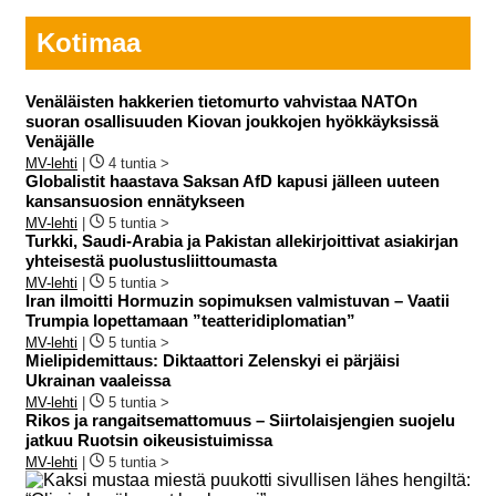
Kotimaa
Venäläisten hakkerien tietomurto vahvistaa NATOn
suoran osallisuuden Kiovan joukkojen hyökkäyksissä
Venäjälle
MV-lehti
|
4 tuntia >
Globalistit haastava Saksan AfD kapusi jälleen uuteen
kansansuosion ennätykseen
MV-lehti
|
5 tuntia >
Turkki, Saudi-Arabia ja Pakistan allekirjoittivat asiakirjan
yhteisestä puolustusliittoumasta
MV-lehti
|
5 tuntia >
Iran ilmoitti Hormuzin sopimuksen valmistuvan – Vaatii
Trumpia lopettamaan ”teatteridiplomatian”
MV-lehti
|
5 tuntia >
Mielipidemittaus: Diktaattori Zelenskyi ei pärjäisi
Ukrainan vaaleissa
MV-lehti
|
5 tuntia >
Rikos ja rangaitsemattomuus – Siirtolaisjengien suojelu
jatkuu Ruotsin oikeusistuimissa
MV-lehti
|
5 tuntia >