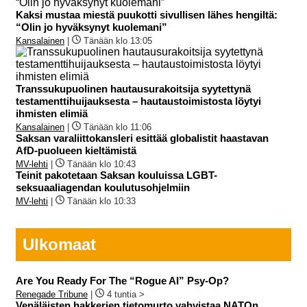
Kaksi mustaa miestä puukotti sivullisen lähes hengiltä:
“Olin jo hyväksynyt kuolemani”
Kansalainen
|
Tänään klo 13:05
Transsukupuolinen hautausurakoitsija syytettynä
testamenttihuijauksesta – hautaustoimistosta löytyi
ihmisten elimiä
Kansalainen
|
Tänään klo 11:06
Saksan varaliittokansleri esittää globalistit haastavan
AfD-puolueen kieltämistä
MV-lehti
|
Tänään klo 10:43
Teinit pakotetaan Saksan kouluissa LGBT-
seksuaaliagendan koulutusohjelmiin
MV-lehti
|
Tänään klo 10:33
Ulkomaat
Are You Ready For The “Rogue AI” Psy-Op?
Renegade Tribune
|
4 tuntia >
Venäläisten hakkerien tietomurto vahvistaa NATOn