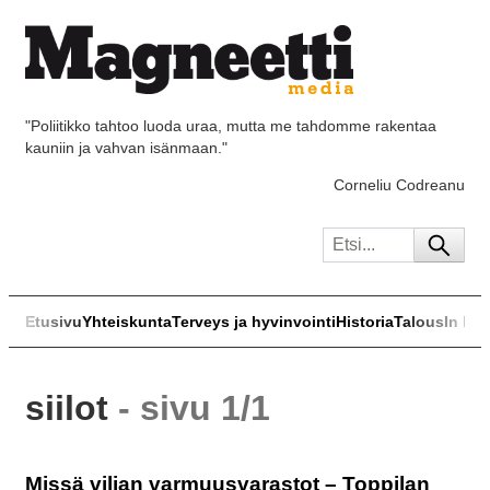
"Poliitikko tahtoo luoda uraa, mutta me tahdomme rakentaa
kauniin ja vahvan isänmaan."
Corneliu Codreanu
Etusivu
Yhteiskunta
Terveys ja hyvinvointi
Historia
Talous
In Eng
siilot
- sivu 1/1
Missä viljan varmuusvarastot – Toppilan