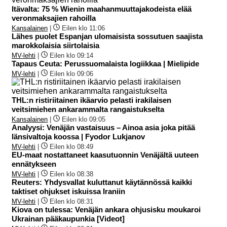
Itävalta: 75 % Wienin maahanmuuttajakodeista elää
veronmaksajien rahoilla
Kansalainen
|
Eilen klo 11:06
Lähes puolet Espanjan ulomaisista sossutuen saajista
marokkolaisia siirtolaisia
MV-lehti
|
Eilen klo 09:14
Tapaus Ceuta: Perussuomalaista logiikkaa | Mielipide
MV-lehti
|
Eilen klo 09:06
THL:n ristiriitainen ikäarvio pelasti irakilaisen
veitsimiehen ankarammalta rangaistukselta
Kansalainen
|
Eilen klo 09:05
Analyysi: Venäjän vastaisuus – Ainoa asia joka pitää
länsivaltoja koossa | Fyodor Lukjanov
MV-lehti
|
Eilen klo 08:49
EU-maat nostattaneet kaasutuonnin Venäjältä uuteen
ennätykseen
MV-lehti
|
Eilen klo 08:38
Reuters: Yhdysvallat kuluttanut käytännössä kaikki
taktiset ohjukset iskuissa Iraniin
MV-lehti
|
Eilen klo 08:31
Kiova on tulessa: Venäjän ankara ohjusisku moukaroi
Ukrainan pääkaupunkia [Videot]