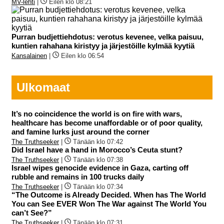
MV-lehti
|
Eilen klo 08:21
Purran budjettiehdotus: verotus kevenee, velka paisuu,
kuntien rahahana kiristyy ja järjestöille kylmää kyytiä
Kansalainen
|
Eilen klo 06:54
Ulkomaat
It’s no coincidence the world is on fire with wars,
healthcare has become unaffordable or of poor quality,
and famine lurks just around the corner
The Truthseeker
|
Tänään klo 07:42
Did Israel have a hand in Morocco’s Ceuta stunt?
The Truthseeker
|
Tänään klo 07:38
Israel wipes genocide evidence in Gaza, carting off
rubble and remains in 100 trucks daily
The Truthseeker
|
Tänään klo 07:34
“The Outcome is Already Decided. When has The World
You can See EVER Won The War against The World You
can’t See?”
The Truthseeker
|
Tänään klo 07:31