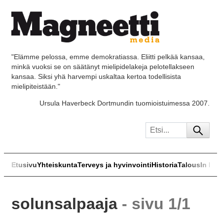
"Elämme pelossa, emme demokratiassa. Eliitti pelkää kansaa,
minkä vuoksi se on säätänyt mielipidelakeja pelotellakseen
kansaa. Siksi yhä harvempi uskaltaa kertoa todellisista
mielipiteistään."
Ursula Haverbeck Dortmundin tuomioistuimessa 2007.
Etusivu
Yhteiskunta
Terveys ja hyvinvointi
Historia
Talous
In Eng
solunsalpaaja
- sivu 1/1