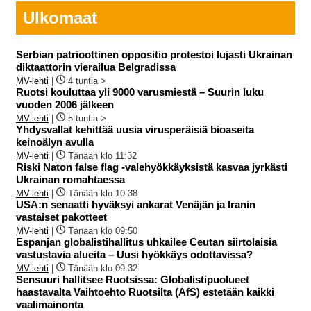
Ulkomaat
Serbian patrioottinen oppositio protestoi lujasti Ukrainan
diktaattorin vierailua Belgradissa
MV-lehti
|
4 tuntia >
Ruotsi kouluttaa yli 9000 varusmiestä – Suurin luku
vuoden 2006 jälkeen
MV-lehti
|
5 tuntia >
Yhdysvallat kehittää uusia virusperäisiä bioaseita
keinoälyn avulla
MV-lehti
|
Tänään klo 11:32
Riski Naton false flag -valehyökkäyksistä kasvaa jyrkästi
Ukrainan romahtaessa
MV-lehti
|
Tänään klo 10:38
USA:n senaatti hyväksyi ankarat Venäjän ja Iranin
vastaiset pakotteet
MV-lehti
|
Tänään klo 09:50
Espanjan globalistihallitus uhkailee Ceutan siirtolaisia
vastustavia alueita – Uusi hyökkäys odottavissa?
MV-lehti
|
Tänään klo 09:32
Sensuuri hallitsee Ruotsissa: Globalistipuolueet
haastavalta Vaihtoehto Ruotsilta (AfS) estetään kaikki
vaalimainonta