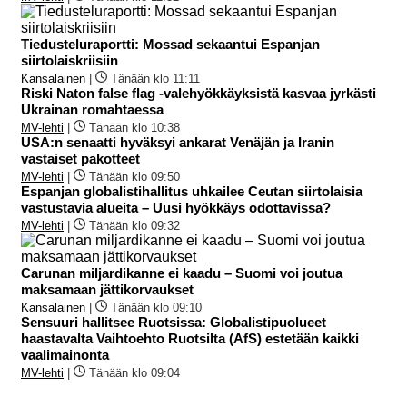
Tiedusteluraportti: Mossad sekaantui Espanjan
siirtolaiskriisiin
Kansalainen
|
Tänään klo 11:11
Riski Naton false flag -valehyökkäyksistä kasvaa jyrkästi
Ukrainan romahtaessa
MV-lehti
|
Tänään klo 10:38
USA:n senaatti hyväksyi ankarat Venäjän ja Iranin
vastaiset pakotteet
MV-lehti
|
Tänään klo 09:50
Espanjan globalistihallitus uhkailee Ceutan siirtolaisia
vastustavia alueita – Uusi hyökkäys odottavissa?
MV-lehti
|
Tänään klo 09:32
Carunan miljardikanne ei kaadu – Suomi voi joutua
maksamaan jättikorvaukset
Kansalainen
|
Tänään klo 09:10
Sensuuri hallitsee Ruotsissa: Globalistipuolueet
haastavalta Vaihtoehto Ruotsilta (AfS) estetään kaikki
vaalimainonta
MV-lehti
|
Tänään klo 09:04