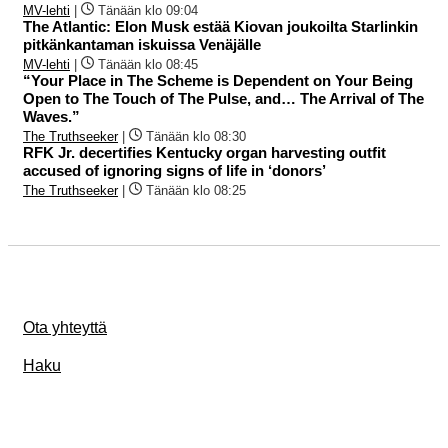
MV-lehti
|
Tänään klo 09:04
The Atlantic: Elon Musk estää Kiovan joukoilta Starlinkin
pitkänkantaman iskuissa Venäjälle
MV-lehti
|
Tänään klo 08:45
“Your Place in The Scheme is Dependent on Your Being
Open to The Touch of The Pulse, and… The Arrival of The
Waves.”
The Truthseeker
|
Tänään klo 08:30
RFK Jr. decertifies Kentucky organ harvesting outfit
accused of ignoring signs of life in ‘donors’
The Truthseeker
|
Tänään klo 08:25
Ota yhteyttä
Haku