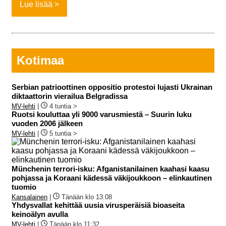
Lue lisää
Kotimaa
Serbian patrioottinen oppositio protestoi lujasti Ukrainan
diktaattorin vierailua Belgradissa
MV-lehti
|
4 tuntia >
Ruotsi kouluttaa yli 9000 varusmiestä – Suurin luku
vuoden 2006 jälkeen
MV-lehti
|
5 tuntia >
Münchenin terrori-isku: Afganistanilainen kaahasi kaasu
pohjassa ja Koraani kädessä väkijoukkoon – elinkautinen
tuomio
Kansalainen
|
Tänään klo 13:08
Yhdysvallat kehittää uusia virusperäisiä bioaseita
keinoälyn avulla
MV-lehti
|
Tänään klo 11:32