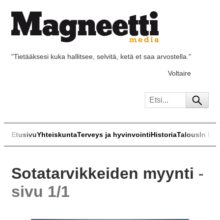
"Tietääksesi kuka hallitsee, selvitä, ketä et saa arvostella."
Voltaire
Etusivu
Yhteiskunta
Terveys ja hyvinvointi
Historia
Talous
In Eng
Sotatarvikkeiden myynti
-
sivu 1/1