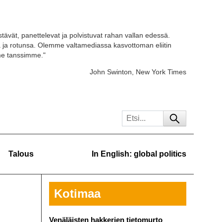
stävät, panettelevat ja polvistuvat rahan vallan edessä.
ja rotunsa. Olemme valtamediassa kasvottoman eliitin
 me tanssimme."
John Swinton, New York Times
Talous
In English: global politics
Kotimaa
Venäläisten hakkerien tietomurto