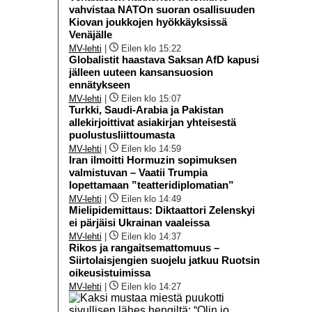
vahvistaa NATOn suoran osallisuuden
Kiovan joukkojen hyökkäyksissä
Venäjälle
MV-lehti
|
Eilen klo 15:22
Globalistit haastava Saksan AfD kapusi
jälleen uuteen kansansuosion
ennätykseen
MV-lehti
|
Eilen klo 15:07
Turkki, Saudi-Arabia ja Pakistan
allekirjoittivat asiakirjan yhteisestä
puolustusliittoumasta
MV-lehti
|
Eilen klo 14:59
Iran ilmoitti Hormuzin sopimuksen
valmistuvan – Vaatii Trumpia
lopettamaan ”teatteridiplomatian”
MV-lehti
|
Eilen klo 14:49
Mielipidemittaus: Diktaattori Zelenskyi
ei pärjäisi Ukrainan vaaleissa
MV-lehti
|
Eilen klo 14:37
Rikos ja rangaitsemattomuus –
Siirtolaisjengien suojelu jatkuu Ruotsin
oikeusistuimissa
MV-lehti
|
Eilen klo 14:27