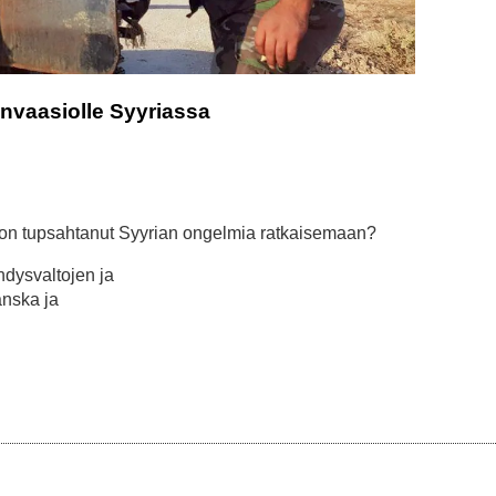
invaasiolle Syyriassa
 on tupsahtanut Syyrian ongelmia ratkaisemaan?
hdysvaltojen ja
anska ja