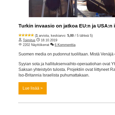
Turkin invaasio on jatkoa EU:n ja USA:n 
(
1
arviota, keskiarvo:
5,00
/ 5 tähteä 5)
Toimitus
18.10.2019
2202 Näyttökerrat
6 Kommenttia
Suomen media on pudonnut tuoliltaan. Mistä Venäjä
Syyian sota ja hallituksenvaihto-operaatiohan ovat Y
Saksan yhteistyön tulosta. Projektiin ovat liittyneet R
Iso-Britannia Israelista puhumattakaan.
Lue lisää