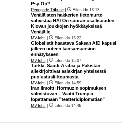
Psy-Op?
Renegade Tribune
|
Eilen klo 16:13
Venäläisten hakkerien tietomurto
vahvistaa NATOn suoran osallisuuden
Kiovan joukkojen hyökkäyksissä
Venäjälle
MV-lehti
|
Eilen klo 15:22
Globalistit haastava Saksan AfD kapusi
jälleen uuteen kansansuosion
ennätykseen
MV-lehti
|
Eilen klo 15:07
Turkki, Saudi-Arabia ja Pakistan
allekirjoittivat asiakirjan yhteisestä
puolustusliittoumasta
MV-lehti
|
Eilen klo 14:59
Iran ilmoitti Hormuzin sopimuksen
valmistuvan – Vaatii Trumpia
lopettamaan ”teatteridiplomatian”
MV-lehti
|
Eilen klo 14:49