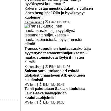
Kaksi mustaa miestä puukotti sivullisen
lähes hengiltä: “Olin jo hyväksynyt
kuolemani”
Kansalainen
|
Eilen klo 13:05
Transsukupuolinen hautausurakoitsija
syytettynä testamenttihuijauksesta –
hautaustoimistosta löytyi ihmisten
elimiä
Kansalainen
|
Eilen klo 11:06
Saksan varaliittokansleri esittää
globalistit haastavan AfD-puolueen
kieltämistä
MV-lehti
|
Eilen klo 10:43
Teinit pakotetaan Saksan kouluissa
LGBT-seksuaaliagendan
koulutusohjelmiin
MV-lehti
|
Eilen klo 10:33