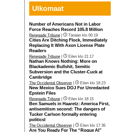
Ulkomaat
Number of Americans Not in Labor
Force Reaches Record 105.8 Million
Renegade Tribune
|
Tänään klo 00:19
Cities Are Ditching Flock, Immediately
Replacing It With Axon License Plate
Readers
Renegade Tribune
|
Eilen klo 21:17
Nathan Knows Nothing: More on
Blackademic Bullshit, Semitic
Subversion and the Cluster-Cuck at
Cambridge
The Occidental Observer
|
Eilen klo 18:23
New Mexico Sues DOJ For Unredacted
Epstein Files
Renegade Tribune
|
Eilen klo 18:15
Ben Samuels in Haaretz: America First,
antisemitism second: The dangers of
Tucker Carlson formally entering
politicsI
The Occidental Observer
|
Eilen klo 17:36
Are You Ready For The “Rogue AI”