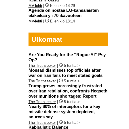
MV-lehti
|
Eilen klo 18:29
Agenda on nostaa EU-kansalaisten
eläkeikää yli 70 ikävuoteen
MV-lehti
|
Eilen klo 18:14
Ulkomaat
Are You Ready for the “Rogue AI” Psy-
Op?
The Truthseeker
|
5 tuntia >
Mossad dismisses top officials after
war on Iran fails to meet stated goals
The Truthseeker
|
5 tuntia >
Trump grows increasingly frustrated
over Iran retaliation, confronts Hegseth
over munitions shortages: Report
The Truthseeker
|
5 tuntia >
Nearly 80% of interceptors for a key
missile defense system depleted,
sources say
The Truthseeker
|
5 tuntia >
Kabbalistic Balance