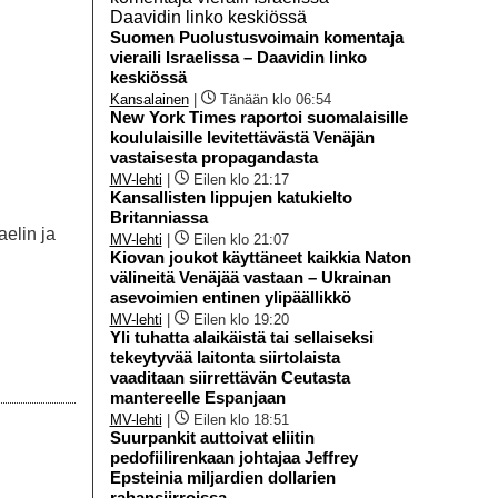
Suomen Puolustusvoimain komentaja
vieraili Israelissa – Daavidin linko
keskiössä
Kansalainen
|
Tänään klo 06:54
New York Times raportoi suomalaisille
koululaisille levitettävästä Venäjän
vastaisesta propagandasta
MV-lehti
|
Eilen klo 21:17
Kansallisten lippujen katukielto
Britanniassa
elin ja
MV-lehti
|
Eilen klo 21:07
Kiovan joukot käyttäneet kaikkia Naton
välineitä Venäjää vastaan – Ukrainan
asevoimien entinen ylipäällikkö
MV-lehti
|
Eilen klo 19:20
Yli tuhatta alaikäistä tai sellaiseksi
tekeytyvää laitonta siirtolaista
vaaditaan siirrettävän Ceutasta
mantereelle Espanjaan
MV-lehti
|
Eilen klo 18:51
Suurpankit auttoivat eliitin
pedofiilirenkaan johtajaa Jeffrey
Epsteinia miljardien dollarien
rahansiirroissa