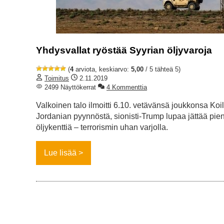
Yhdysvallat ryöstää Syyrian öljyvaroja
(
4
arviota, keskiarvo:
5,00
/ 5 tähteä 5)
Toimitus
2.11.2019
2499 Näyttökerrat
4 Kommenttia
Valkoinen talo ilmoitti 6.10. vetävänsä joukkonsa Ko
Jordanian pyynnöstä, sionisti-Trump lupaa jättää pi
öljykenttiä – terrorismin uhan varjolla.
Lue lisää