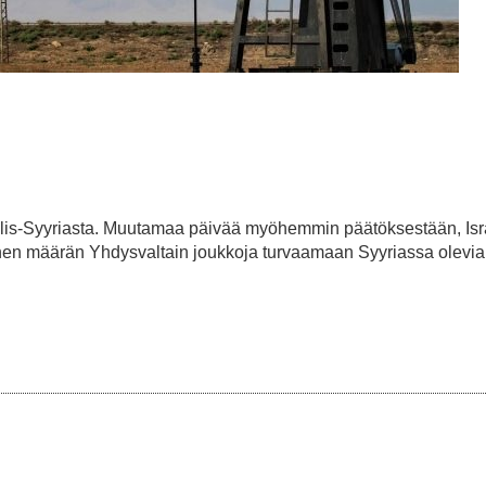
illis-Syyriasta. Muutamaa päivää myöhemmin päätöksestään, Isra
enen määrän Yhdysvaltain joukkoja turvaamaan Syyriassa olevia