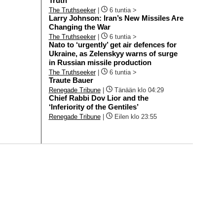
Truth
The Truthseeker
|
6 tuntia >
Larry Johnson: Iran’s New Missiles Are
Changing the War
The Truthseeker
|
6 tuntia >
Nato to ‘urgently’ get air defences for
Ukraine, as Zelenskyy warns of surge
in Russian missile production
The Truthseeker
|
6 tuntia >
Traute Bauer
Renegade Tribune
|
Tänään klo 04:29
Chief Rabbi Dov Lior and the
‘Inferiority of the Gentiles’
Renegade Tribune
|
Eilen klo 23:55