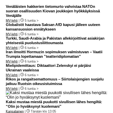
Venäläisten hakkerien tietomurto vahvistaa NATOn
suoran osallisuuden Kiovan joukkojen hyökkäyksissä
Venäjälle
MV-lehti
|
5 tuntia >
Globalistit haastava Saksan AfD kapusi jälleen uuteen
kansansuosion ennätykseen
MV-lehti
|
6 tuntia >
Turkki, Saudi-Arabia ja Pakistan allekirjoittivat asiakirjan
yhteisestä puolustusliittoumasta
MV-lehti
|
6 tuntia >
Iran ilmoitti Hormuzin sopimuksen valmistuvan – Vaatii
Trumpia lopettamaan ”teatteridiplomatian”
MV-lehti
|
6 tuntia >
Mielipidemittaus: Diktaattori Zelenskyi ei pärjäisi
Ukrainan vaaleissa
MV-lehti
|
6 tuntia >
Rikos ja rangaitsemattomuus – Siirtolaisjengien suojelu
jatkuu Ruotsin oikeusistuimissa
MV-lehti
|
6 tuntia >
Kaksi mustaa miestä puukotti sivullisen lähes hengiltä:
“Olin jo hyväksynyt kuolemani”
Kansalainen
|
Tänään klo 13:05