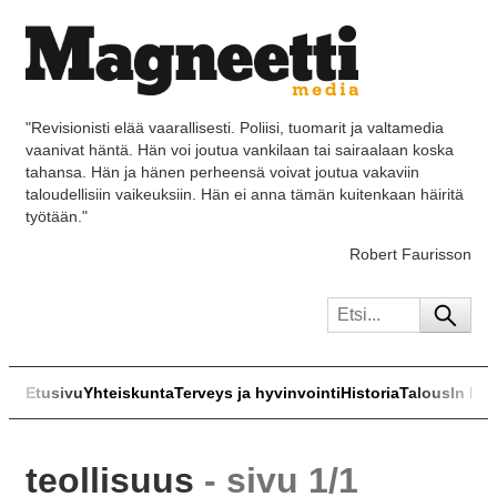
"Revisionisti elää vaarallisesti. Poliisi, tuomarit ja valtamedia
vaanivat häntä. Hän voi joutua vankilaan tai sairaalaan koska
tahansa. Hän ja hänen perheensä voivat joutua vakaviin
taloudellisiin vaikeuksiin. Hän ei anna tämän kuitenkaan häiritä
työtään."
Robert Faurisson
Etusivu
Yhteiskunta
Terveys ja hyvinvointi
Historia
Talous
In Eng
teollisuus
- sivu 1/1