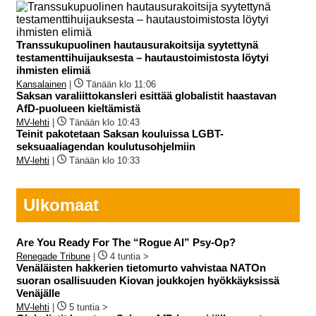
Transsukupuolinen hautausurakoitsija syytettynä
testamenttihuijauksesta – hautaustoimistosta löytyi
ihmisten elimiä
Kansalainen
|
Tänään klo 11:06
Saksan varaliittokansleri esittää globalistit haastavan
AfD-puolueen kieltämistä
MV-lehti
|
Tänään klo 10:43
Teinit pakotetaan Saksan kouluissa LGBT-
seksuaaliagendan koulutusohjelmiin
MV-lehti
|
Tänään klo 10:33
Ulkomaat
Are You Ready For The “Rogue AI” Psy-Op?
Renegade Tribune
|
4 tuntia >
Venäläisten hakkerien tietomurto vahvistaa NATOn
suoran osallisuuden Kiovan joukkojen hyökkäyksissä
Venäjälle
MV-lehti
|
5 tuntia >