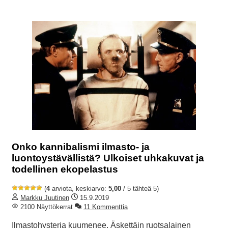
Onko kannibalismi ilmasto- ja
luontoystävällistä? Ulkoiset uhkakuvat ja
todellinen ekopelastus
(
4
arviota, keskiarvo:
5,00
/ 5 tähteä 5)
Markku Juutinen
15.9.2019
2100 Näyttökerrat
11 Kommenttia
Ilmastohysteria kuumenee. Äskettäin ruotsalainen