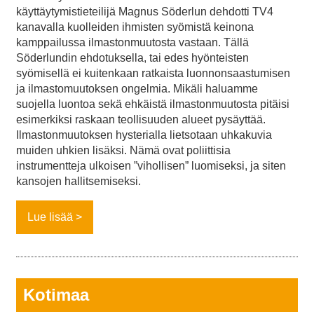
käyttäytymistieteilijä Magnus Söderlun dehdotti TV4
kanavalla kuolleiden ihmisten syömistä keinona
kamppailussa ilmastonmuutosta vastaan. Tällä
Söderlundin ehdotuksella, tai edes hyönteisten
syömisellä ei kuitenkaan ratkaista luonnonsaastumisen
ja ilmastomuutoksen ongelmia. Mikäli haluamme
suojella luontoa sekä ehkäistä ilmastonmuutosta pitäisi
esimerkiksi raskaan teollisuuden alueet pysäyttää.
Ilmastonmuutoksen hysterialla lietsotaan uhkakuvia
muiden uhkien lisäksi. Nämä ovat poliittisia
instrumentteja ulkoisen ”vihollisen” luomiseksi, ja siten
kansojen hallitsemiseksi.
Lue lisää
Kotimaa