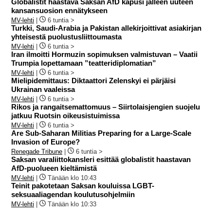
Globalistit haastava Saksan AfD kapusi jälleen uuteen
kansansuosion ennätykseen
MV-lehti
|
6 tuntia >
Turkki, Saudi-Arabia ja Pakistan allekirjoittivat asiakirjan
yhteisestä puolustusliittoumasta
MV-lehti
|
6 tuntia >
Iran ilmoitti Hormuzin sopimuksen valmistuvan – Vaatii
Trumpia lopettamaan ”teatteridiplomatian”
MV-lehti
|
6 tuntia >
Mielipidemittaus: Diktaattori Zelenskyi ei pärjäisi
Ukrainan vaaleissa
MV-lehti
|
6 tuntia >
Rikos ja rangaitsemattomuus – Siirtolaisjengien suojelu
jatkuu Ruotsin oikeusistuimissa
MV-lehti
|
6 tuntia >
Are Sub-Saharan Militias Preparing for a Large-Scale
Invasion of Europe?
Renegade Tribune
|
6 tuntia >
Saksan varaliittokansleri esittää globalistit haastavan
AfD-puolueen kieltämistä
MV-lehti
|
Tänään klo 10:43
Teinit pakotetaan Saksan kouluissa LGBT-
seksuaaliagendan koulutusohjelmiin
MV-lehti
|
Tänään klo 10:33