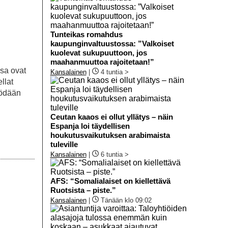
Tunteikas romahdus
kaupunginvaltuustossa: ”Valkoiset
kuolevat sukupuuttoon, jos
maahanmuuttoa rajoitetaan!”
sa ovat
Kansalainen
|
4 tuntia >
llat
yödään
Ceutan kaaos ei ollut yllätys – näin
Espanja loi täydellisen
houkutusvaikutuksen arabimaista
tuleville
Kansalainen
|
6 tuntia >
AFS: “Somalialaiset on kiellettävä
Ruotsista – piste.”
Kansalainen
|
Tänään klo 09:02