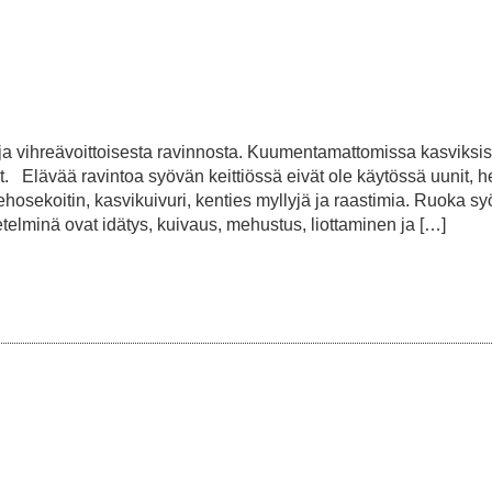
e
a vihreävoittoisesta ravinnosta. Kuumentamattomissa kasviksis
lit. Elävää ravintoa syövän keittiössä eivät ole käytössä uunit, he
tehosekoitin, kasvikuivuri, kenties myllyjä ja raastimia. Ruoka s
etelminä ovat idätys, kuivaus, mehustus, liottaminen ja […]