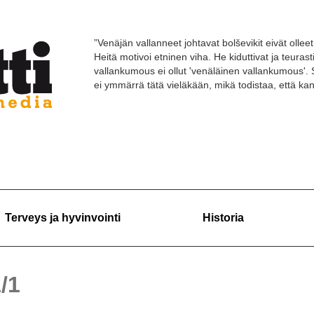
”Venäjän vallanneet johtavat bolševikit eivät olleet 
Heitä motivoi etninen viha. He kiduttivat ja teuras
vallankumous ei ollut 'venäläinen vallankumous'. 
ei ymmärrä tätä vieläkään, mikä todistaa, että k
Terveys ja hyvinvointi
Historia
1/1