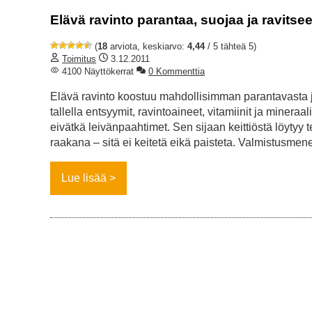
Elävä ravinto parantaa, suojaa ja ravitse
(
18
arviota, keskiarvo:
4,44
/ 5 tähteä 5)
Toimitus
3.12.2011
4100 Näyttökerrat
0 Kommenttia
Elävä ravinto koostuu mahdollisimman parantavasta j
tallella entsyymit, ravintoaineet, vitamiinit ja mineraa
eivätkä leivänpaahtimet. Sen sijaan keittiöstä löytyy 
raakana – sitä ei keitetä eikä paisteta. Valmistusmen
Lue lisää