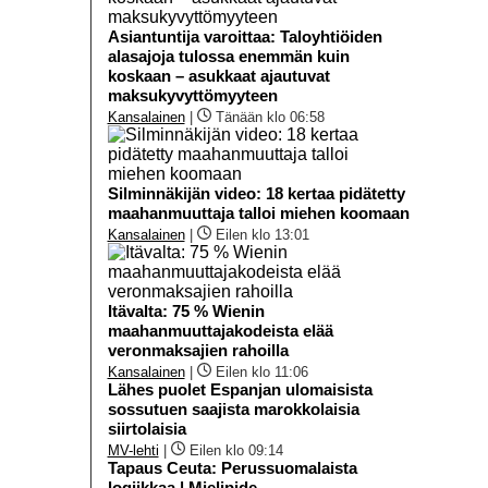
Asiantuntija varoittaa: Taloyhtiöiden
alasajoja tulossa enemmän kuin
koskaan – asukkaat ajautuvat
maksukyvyttömyyteen
Kansalainen
|
Tänään klo 06:58
Silminnäkijän video: 18 kertaa pidätetty
maahanmuuttaja talloi miehen koomaan
Kansalainen
|
Eilen klo 13:01
Itävalta: 75 % Wienin
maahanmuuttajakodeista elää
veronmaksajien rahoilla
Kansalainen
|
Eilen klo 11:06
Lähes puolet Espanjan ulomaisista
sossutuen saajista marokkolaisia
siirtolaisia
MV-lehti
|
Eilen klo 09:14
Tapaus Ceuta: Perussuomalaista
logiikkaa | Mielipide