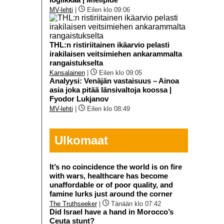
MV-lehti
|
Eilen klo 09:06
THL:n ristiriitainen ikäarvio pelasti
irakilaisen veitsimiehen ankarammalta
rangaistukselta
Kansalainen
|
Eilen klo 09:05
Analyysi: Venäjän vastaisuus – Ainoa
asia joka pitää länsivaltoja koossa |
Fyodor Lukjanov
MV-lehti
|
Eilen klo 08:49
Ulkomaat
It’s no coincidence the world is on fire
with wars, healthcare has become
unaffordable or of poor quality, and
famine lurks just around the corner
The Truthseeker
|
Tänään klo 07:42
Did Israel have a hand in Morocco’s
Ceuta stunt?