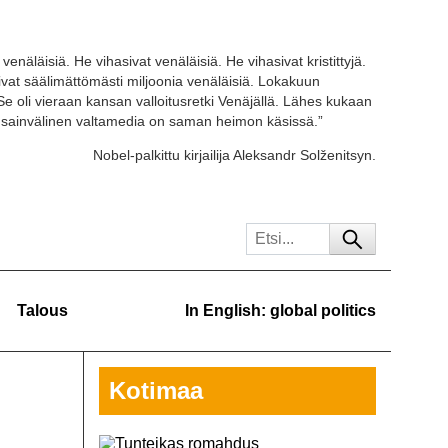
venäläisiä. He vihasivat venäläisiä. He vihasivat kristittyjä.
tivat säälimättömästi miljoonia venäläisiä. Lokakuun
Se oli vieraan kansan valloitusretki Venäjällä. Lähes kukaan
ansainvälinen valtamedia on saman heimon käsissä.”
Nobel-palkittu kirjailija Aleksandr Solženitsyn.
Talous
In English: global politics
Kotimaa