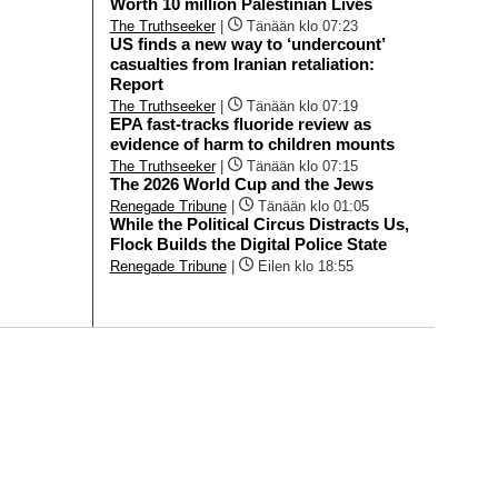
Worth 10 million Palestinian Lives
The Truthseeker
|
Tänään klo 07:23
US finds a new way to ‘undercount’
casualties from Iranian retaliation:
Report
The Truthseeker
|
Tänään klo 07:19
EPA fast-tracks fluoride review as
evidence of harm to children mounts
The Truthseeker
|
Tänään klo 07:15
The 2026 World Cup and the Jews
Renegade Tribune
|
Tänään klo 01:05
While the Political Circus Distracts Us,
Flock Builds the Digital Police State
Renegade Tribune
|
Eilen klo 18:55