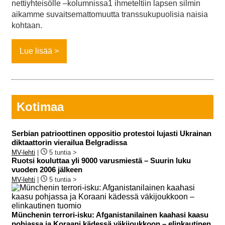
nettiyhteisölle –kolumnissa1 ihmeteltiin lapsen silmin
aikamme suvaitsemattomuutta transsukupuolisia naisia
kohtaan.
Lue lisää
Kotimaa
Serbian patrioottinen oppositio protestoi lujasti Ukrainan
diktaattorin vierailua Belgradissa
MV-lehti
|
5 tuntia >
Ruotsi kouluttaa yli 9000 varusmiestä – Suurin luku
vuoden 2006 jälkeen
MV-lehti
|
5 tuntia >
Münchenin terrori-isku: Afganistanilainen kaahasi kaasu
pohjassa ja Koraani kädessä väkijoukkoon – elinkautinen