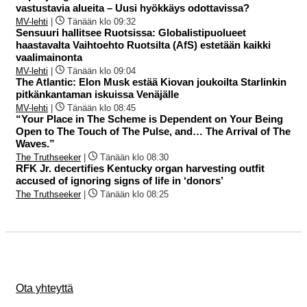
vastustavia alueita – Uusi hyökkäys odottavissa?
MV-lehti
|
Tänään klo 09:32
Sensuuri hallitsee Ruotsissa: Globalistipuolueet
haastavalta Vaihtoehto Ruotsilta (AfS) estetään kaikki
vaalimainonta
MV-lehti
|
Tänään klo 09:04
The Atlantic: Elon Musk estää Kiovan joukoilta Starlinkin
pitkänkantaman iskuissa Venäjälle
MV-lehti
|
Tänään klo 08:45
“Your Place in The Scheme is Dependent on Your Being
Open to The Touch of The Pulse, and… The Arrival of The
Waves.”
The Truthseeker
|
Tänään klo 08:30
RFK Jr. decertifies Kentucky organ harvesting outfit
accused of ignoring signs of life in ‘donors’
The Truthseeker
|
Tänään klo 08:25
Ota yhteyttä