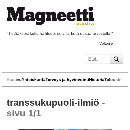
"Tietääksesi kuka hallitsee, selvitä, ketä et saa arvostella."
Voltaire
Etusivu
Yhteiskunta
Terveys ja hyvinvointi
Historia
Talous
In Eng
transsukupuoli-ilmiö
-
sivu 1/1