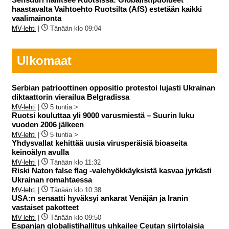
haastavalta Vaihtoehto Ruotsilta (AfS) estetään kaikki
vaalimainonta
MV-lehti
|
Tänään klo 09:04
Ulkomaat
Serbian patrioottinen oppositio protestoi lujasti Ukrainan
diktaattorin vierailua Belgradissa
MV-lehti
|
5 tuntia >
Ruotsi kouluttaa yli 9000 varusmiestä – Suurin luku
vuoden 2006 jälkeen
MV-lehti
|
5 tuntia >
Yhdysvallat kehittää uusia virusperäisiä bioaseita
keinoälyn avulla
MV-lehti
|
Tänään klo 11:32
Riski Naton false flag -valehyökkäyksistä kasvaa jyrkästi
Ukrainan romahtaessa
MV-lehti
|
Tänään klo 10:38
USA:n senaatti hyväksyi ankarat Venäjän ja Iranin
vastaiset pakotteet
MV-lehti
|
Tänään klo 09:50
Espanjan globalistihallitus uhkailee Ceutan siirtolaisia