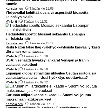
tuomio
Kansalainen
|
Tänään klo 13:08
Yhdysvallat kehittää uusia virusperäisiä bioaseita
keinoälyn avulla
MV-lehti
|
Tänään klo 11:32
Tiedusteluraportti: Mossad sekaantui Espanjan
siirtolaiskriisiin
Kansalainen
|
Tänään klo 11:11
Riski Naton false flag -valehyökkäyksistä kasvaa jyrkästi
Ukrainan romahtaessa
MV-lehti
|
Tänään klo 10:38
USA:n senaatti hyväksyi ankarat Venäjän ja Iranin
vastaiset pakotteet
MV-lehti
|
Tänään klo 09:50
Espanjan globalistihallitus uhkailee Ceutan siirtolaisia
vastustavia alueita – Uusi hyökkäys odottavissa?
MV-lehti
|
Tänään klo 09:32
Carunan miljardikanne ei kaadu – Suomi voi joutua
maksamaan jättikorvaukset
Kansalainen
|
Tänään klo 09:10
Sensuuri hallitsee Ruotsissa: Globalistipuolueet