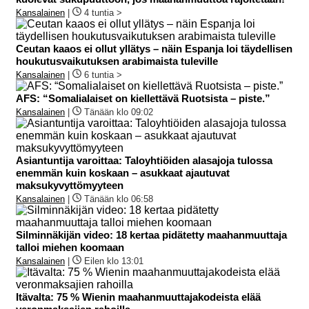
Kansalainen
|
4 tuntia >
Ceutan kaaos ei ollut yllätys – näin Espanja loi täydellisen
houkutusvaikutuksen arabimaista tuleville
Kansalainen
|
6 tuntia >
AFS: “Somalialaiset on kiellettävä Ruotsista – piste.”
Kansalainen
|
Tänään klo 09:02
Asiantuntija varoittaa: Taloyhtiöiden alasajoja tulossa
enemmän kuin koskaan – asukkaat ajautuvat
maksukyvyttömyyteen
Kansalainen
|
Tänään klo 06:58
Silminnäkijän video: 18 kertaa pidätetty maahanmuuttaja
talloi miehen koomaan
Kansalainen
|
Eilen klo 13:01
Itävalta: 75 % Wienin maahanmuuttajakodeista elää