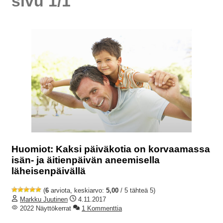
sivu 1/1
Huomiot: Kaksi päiväkotia on korvaamassa
isän- ja äitienpäivän aneemisella
läheisenpäivällä
(
6
arviota, keskiarvo:
5,00
/ 5 tähteä 5)
Markku Juutinen
4.11.2017
2022 Näyttökerrat
1 Kommenttia