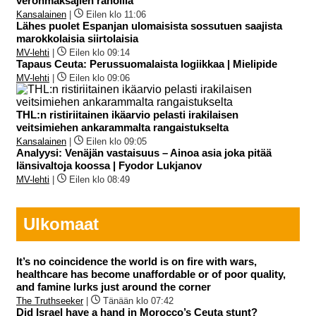
veronmaksajien rahoilla
Kansalainen
|
Eilen klo 11:06
Lähes puolet Espanjan ulomaisista sossutuen saajista
marokkolaisia siirtolaisia
MV-lehti
|
Eilen klo 09:14
Tapaus Ceuta: Perussuomalaista logiikkaa | Mielipide
MV-lehti
|
Eilen klo 09:06
THL:n ristiriitainen ikäarvio pelasti irakilaisen
veitsimiehen ankarammalta rangaistukselta
Kansalainen
|
Eilen klo 09:05
Analyysi: Venäjän vastaisuus – Ainoa asia joka pitää
länsivaltoja koossa | Fyodor Lukjanov
MV-lehti
|
Eilen klo 08:49
Ulkomaat
It’s no coincidence the world is on fire with wars,
healthcare has become unaffordable or of poor quality,
and famine lurks just around the corner
The Truthseeker
|
Tänään klo 07:42
Did Israel have a hand in Morocco’s Ceuta stunt?