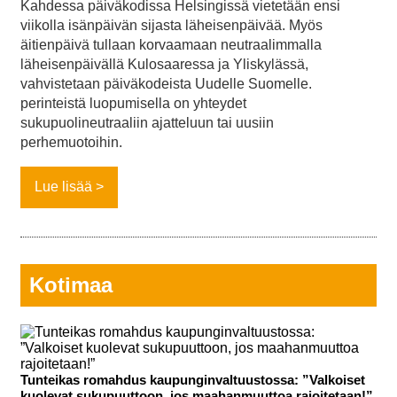
Kahdessa päiväkodissa Helsingissä vietetään ensi
viikolla isänpäivän sijasta läheisenpäivää. Myös
äitienpäivä tullaan korvaamaan neutraalimmalla
läheisenpäivällä Kulosaaressa ja Yliskylässä,
vahvistetaan päiväkodeista Uudelle Suomelle.
perinteistä luopumisella on yhteydet
sukupuolineutraaliin ajatteluun tai uusiin
perhemuotoihin.
Lue lisää
Kotimaa
Tunteikas romahdus kaupunginvaltuustossa: ”Valkoiset
kuolevat sukupuuttoon, jos maahanmuuttoa rajoitetaan!”