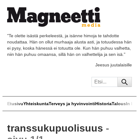
"Te olette isästä perkeleestä, ja isänne himoja te tahdotte
noudattaa. Hän on ollut murhaaja alusta asti, ja totuudessa hän
ei pysy, koska hänessä ei totuutta ole. Kun hän puhuu valhetta,
niin hän puhuu omaansa, sillä hän on valhettelija ja sen isä."
Jeesus juutalaisille
Etusivu
Yhteiskunta
Terveys ja hyvinvointi
Historia
Talous
In Eng
transsukupuolisuus
-