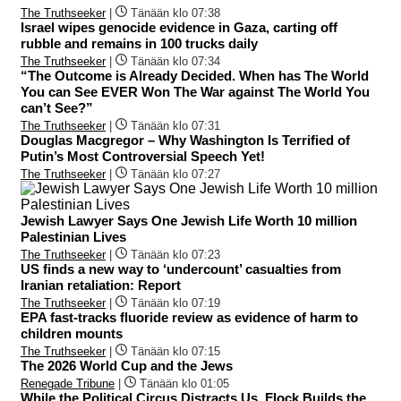
The Truthseeker
|
Tänään klo 07:38
Israel wipes genocide evidence in Gaza, carting off
rubble and remains in 100 trucks daily
The Truthseeker
|
Tänään klo 07:34
“The Outcome is Already Decided. When has The World
You can See EVER Won The War against The World You
can’t See?”
The Truthseeker
|
Tänään klo 07:31
Douglas Macgregor – Why Washington Is Terrified of
Putin’s Most Controversial Speech Yet!
The Truthseeker
|
Tänään klo 07:27
Jewish Lawyer Says One Jewish Life Worth 10 million
Palestinian Lives
The Truthseeker
|
Tänään klo 07:23
US finds a new way to ‘undercount’ casualties from
Iranian retaliation: Report
The Truthseeker
|
Tänään klo 07:19
EPA fast-tracks fluoride review as evidence of harm to
children mounts
The Truthseeker
|
Tänään klo 07:15
The 2026 World Cup and the Jews
Renegade Tribune
|
Tänään klo 01:05
While the Political Circus Distracts Us, Flock Builds the