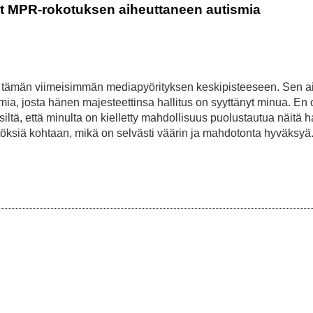
ät MPR-rokotuksen aiheuttaneen autismia
t tämän viimeisimmän mediapyörityksen keskipisteeseen. Sen ai
a, josta hänen majesteettinsa hallitus on syyttänyt minua. En 
siltä, että minulta on kielletty mahdollisuus puolustautua näitä h
töksiä kohtaan, mikä on selvästi väärin ja mahdotonta hyväksyä