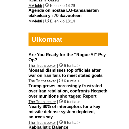
MV-lehti
|
Eilen klo 18:29
Agenda on nostaa EU-kansalaisten
eläkeikää yli 70 ikävuoteen
MV-lehti
|
Eilen klo 18:14
Ulkomaat
Are You Ready for the “Rogue AI” Psy-
Op?
The Truthseeker
|
6 tuntia >
Mossad dismisses top officials after
war on Iran fails to meet stated goals
The Truthseeker
|
6 tuntia >
Trump grows increasingly frustrated
over Iran retaliation, confronts Hegseth
over munitions shortages: Report
The Truthseeker
|
6 tuntia >
Nearly 80% of interceptors for a key
missile defense system depleted,
sources say
The Truthseeker
|
6 tuntia >
Kabbalistic Balance