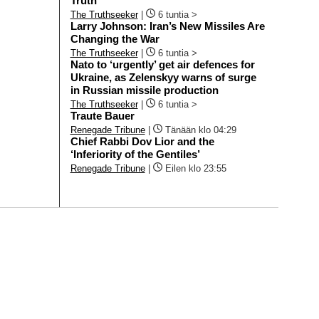
Truth
The Truthseeker
|
6 tuntia >
Larry Johnson: Iran’s New Missiles Are
Changing the War
The Truthseeker
|
6 tuntia >
Nato to ‘urgently’ get air defences for
Ukraine, as Zelenskyy warns of surge
in Russian missile production
The Truthseeker
|
6 tuntia >
Traute Bauer
Renegade Tribune
|
Tänään klo 04:29
Chief Rabbi Dov Lior and the
‘Inferiority of the Gentiles’
Renegade Tribune
|
Eilen klo 23:55