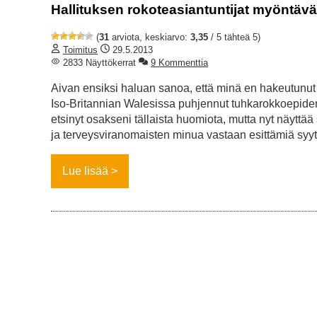
Hallituksen rokoteasiantuntijat myöntäv
(
31
arviota, keskiarvo:
3,35
/ 5 tähteä 5)
Toimitus
29.5.2013
2833 Näyttökerrat
9 Kommenttia
Aivan ensiksi haluan sanoa, että minä en hakeutunu
Iso-Britannian Walesissa puhjennut tuhkarokkoepidemi
etsinyt osakseni tällaista huomiota, mutta nyt näyttää 
ja terveysviranomaisten minua vastaan esittämiä syy
Lue lisää