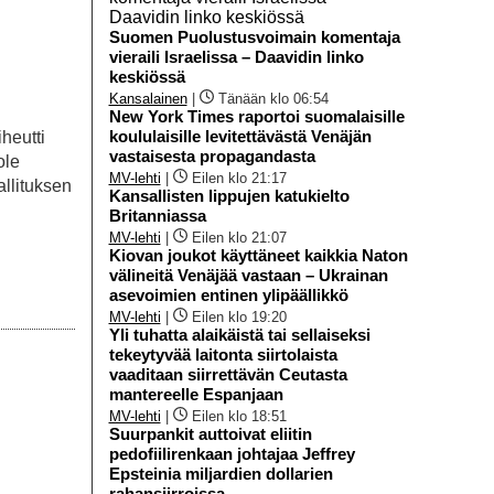
Suomen Puolustusvoimain komentaja
vieraili Israelissa – Daavidin linko
keskiössä
Kansalainen
|
Tänään klo 06:54
New York Times raportoi suomalaisille
koululaisille levitettävästä Venäjän
heutti
vastaisesta propagandasta
ole
MV-lehti
|
Eilen klo 21:17
allituksen
Kansallisten lippujen katukielto
.
Britanniassa
MV-lehti
|
Eilen klo 21:07
Kiovan joukot käyttäneet kaikkia Naton
välineitä Venäjää vastaan – Ukrainan
asevoimien entinen ylipäällikkö
MV-lehti
|
Eilen klo 19:20
Yli tuhatta alaikäistä tai sellaiseksi
tekeytyvää laitonta siirtolaista
vaaditaan siirrettävän Ceutasta
mantereelle Espanjaan
MV-lehti
|
Eilen klo 18:51
Suurpankit auttoivat eliitin
pedofiilirenkaan johtajaa Jeffrey
Epsteinia miljardien dollarien
rahansiirroissa