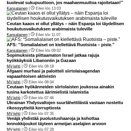
kuolevat sukupuuttoon, jos maahanmuuttoa rajoitetaan!”
Kansalainen
|
Eilen klo 13:03
Ceutan kaaos ei ollut yllätys – näin Espanja loi täydellisen
houkutusvaikutuksen arabimaista tuleville
Kansalainen
|
Eilen klo 11:07
AFS: “Somalialaiset on kiellettävä Ruotsista – piste.”
Kansalainen
|
Eilen klo 09:02
Sopimuksista piittaamaton Israel jatkaa rajuja
hyökkäyksiä Libanoniin ja Gazaan
MV-lehti
|
Eilen klo 08:18
Afgaani murhasi ja paloitteli siirtolaisagendan
vapaaehtoisen aktivistin
MV-lehti
|
Eilen klo 08:04
Ceutaan hyökänneiden siirtolaisten joukossa ainakin
tusina karkotettua äärimielistä islamistia
MV-lehti
|
Eilen klo 07:46
Ukrainan Yhdysvaltojen suurlähettilästä vastaan nostettu
rikossyytteitä korruptiosta
MV-lehti
|
Eilen klo 07:35
Venäjä yhdistää puolustushaaroja ja kohottaa
lennokkijoukot täyteen armeijan aselajien arvoon
MV-lehti
|
Eilen klo 07:28