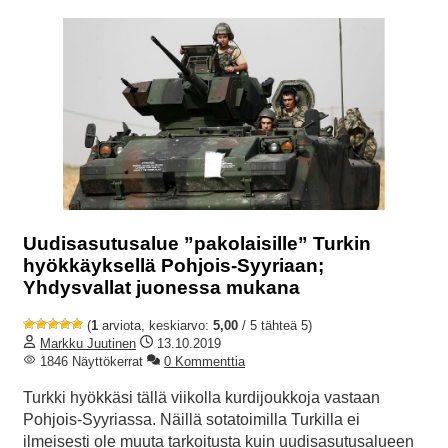
Uudisasutusalue ”pakolaisille” Turkin
hyökkäyksellä Pohjois-Syyriaan;
Yhdysvallat juonessa mukana
(
1
arviota, keskiarvo:
5,00
/ 5 tähteä 5)
Markku Juutinen
13.10.2019
1846 Näyttökerrat
0 Kommenttia
Turkki hyökkäsi tällä viikolla kurdijoukkoja vastaan
Pohjois-Syyriassa. Näillä sotatoimilla Turkilla ei
ilmeisesti ole muuta tarkoitusta kuin uudisasutusalueen