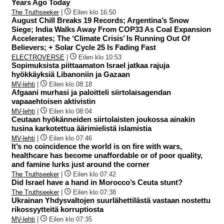
Years Ago Today
The Truthseeker
|
Eilen klo 16:50
August Chill Breaks 19 Records; Argentina’s Snow
Siege; India Walks Away From COP33 As Coal Expansion
Accelerates; The ‘Climate Crisis’ Is Running Out Of
Believers; + Solar Cycle 25 Is Fading Fast
ELECTROVERSE
|
Eilen klo 10:53
Sopimuksista piittaamaton Israel jatkaa rajuja
hyökkäyksiä Libanoniin ja Gazaan
MV-lehti
|
Eilen klo 08:18
Afgaani murhasi ja paloitteli siirtolaisagendan
vapaaehtoisen aktivistin
MV-lehti
|
Eilen klo 08:04
Ceutaan hyökänneiden siirtolaisten joukossa ainakin
tusina karkotettua äärimielistä islamistia
MV-lehti
|
Eilen klo 07:46
It’s no coincidence the world is on fire with wars,
healthcare has become unaffordable or of poor quality,
and famine lurks just around the corner
The Truthseeker
|
Eilen klo 07:42
Did Israel have a hand in Morocco’s Ceuta stunt?
The Truthseeker
|
Eilen klo 07:38
Ukrainan Yhdysvaltojen suurlähettilästä vastaan nostettu
rikossyytteitä korruptiosta
MV-lehti
|
Eilen klo 07:35