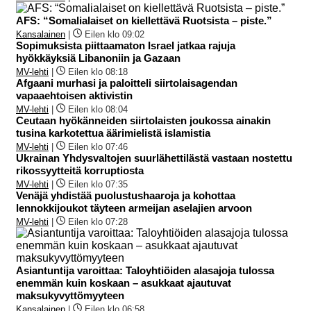
AFS: “Somalialaiset on kiellettävä Ruotsista – piste.”
Kansalainen
|
Eilen klo 09:02
Sopimuksista piittaamaton Israel jatkaa rajuja
hyökkäyksiä Libanoniin ja Gazaan
MV-lehti
|
Eilen klo 08:18
Afgaani murhasi ja paloitteli siirtolaisagendan
vapaaehtoisen aktivistin
MV-lehti
|
Eilen klo 08:04
Ceutaan hyökänneiden siirtolaisten joukossa ainakin
tusina karkotettua äärimielistä islamistia
MV-lehti
|
Eilen klo 07:46
Ukrainan Yhdysvaltojen suurlähettilästä vastaan nostettu
rikossyytteitä korruptiosta
MV-lehti
|
Eilen klo 07:35
Venäjä yhdistää puolustushaaroja ja kohottaa
lennokkijoukot täyteen armeijan aselajien arvoon
MV-lehti
|
Eilen klo 07:28
Asiantuntija varoittaa: Taloyhtiöiden alasajoja tulossa
enemmän kuin koskaan – asukkaat ajautuvat
maksukyvyttömyyteen
Kansalainen
|
Eilen klo 06:58