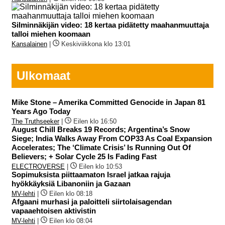
Silminnäkijän video: 18 kertaa pidätetty maahanmuuttaja
talloi miehen koomaan
Kansalainen
|
Keskiviikkona klo 13:01
Ulkomaat
Mike Stone – Amerika Committed Genocide in Japan 81
Years Ago Today
The Truthseeker
|
Eilen klo 16:50
August Chill Breaks 19 Records; Argentina’s Snow
Siege; India Walks Away From COP33 As Coal Expansion
Accelerates; The ‘Climate Crisis’ Is Running Out Of
Believers; + Solar Cycle 25 Is Fading Fast
ELECTROVERSE
|
Eilen klo 10:53
Sopimuksista piittaamaton Israel jatkaa rajuja
hyökkäyksiä Libanoniin ja Gazaan
MV-lehti
|
Eilen klo 08:18
Afgaani murhasi ja paloitteli siirtolaisagendan
vapaaehtoisen aktivistin
MV-lehti
|
Eilen klo 08:04