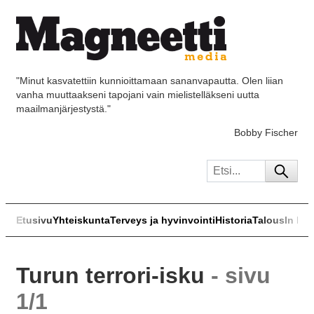
"Minut kasvatettiin kunnioittamaan sananvapautta. Olen liian
vanha muuttaakseni tapojani vain mielistelläkseni uutta
maailmanjärjestystä."
Bobby Fischer
Etusivu
Yhteiskunta
Terveys ja hyvinvointi
Historia
Talous
In Eng
Turun terrori-isku
- sivu
1/1