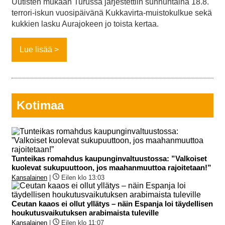
Uutisten mukaan Turussa järjestettiin sunnuntaina 18.8.
terrori-iskun vuosipäivänä Kukkavirta-muistokulkue sekä
kukkien lasku Aurajokeen jo toista kertaa.
Lue lisää
Kotimaa
Tunteikas romahdus kaupunginvaltuustossa: ”Valkoiset
kuolevat sukupuuttoon, jos maahanmuuttoa rajoitetaan!”
Kansalainen
|
Eilen klo 13:03
Ceutan kaaos ei ollut yllätys – näin Espanja loi täydellisen
houkutusvaikutuksen arabimaista tuleville
Kansalainen
|
Eilen klo 11:07