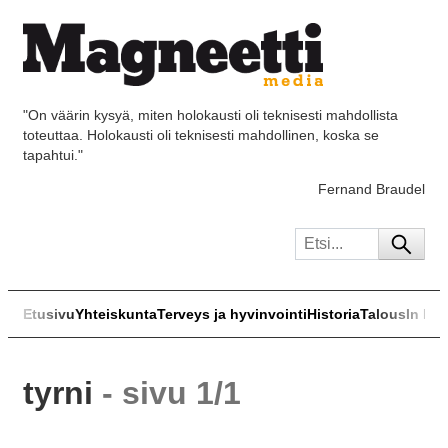
"On väärin kysyä, miten holokausti oli teknisesti mahdollista
toteuttaa. Holokausti oli teknisesti mahdollinen, koska se
tapahtui."
Fernand Braudel
Etusivu
Yhteiskunta
Terveys ja hyvinvointi
Historia
Talous
In Eng
tyrni
- sivu 1/1