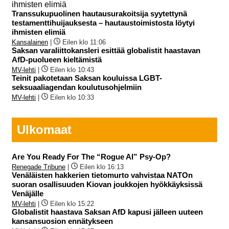
Transsukupuolinen hautausurakoitsija syytettynä
testamenttihuijauksesta – hautaustoimistosta löytyi
ihmisten elimiä
Kansalainen
|
Eilen klo 11:06
Saksan varaliittokansleri esittää globalistit haastavan
AfD-puolueen kieltämistä
MV-lehti
|
Eilen klo 10:43
Teinit pakotetaan Saksan kouluissa LGBT-
seksuaaliagendan koulutusohjelmiin
MV-lehti
|
Eilen klo 10:33
Ulkomaat
Are You Ready For The “Rogue AI” Psy-Op?
Renegade Tribune
|
Eilen klo 16:13
Venäläisten hakkerien tietomurto vahvistaa NATOn
suoran osallisuuden Kiovan joukkojen hyökkäyksissä
Venäjälle
MV-lehti
|
Eilen klo 15:22
Globalistit haastava Saksan AfD kapusi jälleen uuteen
kansansuosion ennätykseen