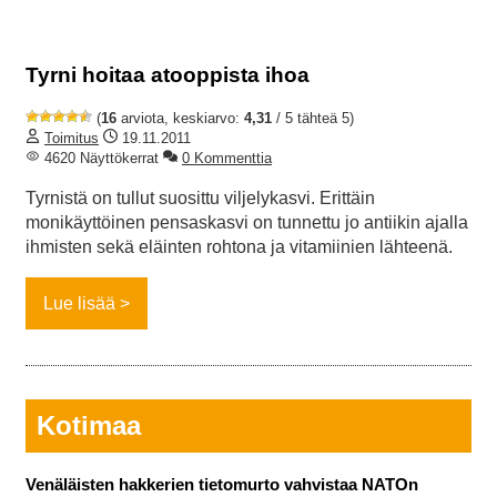
Tyrni hoitaa atooppista ihoa
(
16
arviota, keskiarvo:
4,31
/ 5 tähteä 5)
Toimitus
19.11.2011
4620 Näyttökerrat
0 Kommenttia
Tyrnistä on tullut suosittu viljelykasvi. Erittäin
monikäyttöinen pensaskasvi on tunnettu jo antiikin ajalla
ihmisten sekä eläinten rohtona ja vitamiinien lähteenä.
Lue lisää
Kotimaa
Venäläisten hakkerien tietomurto vahvistaa NATOn