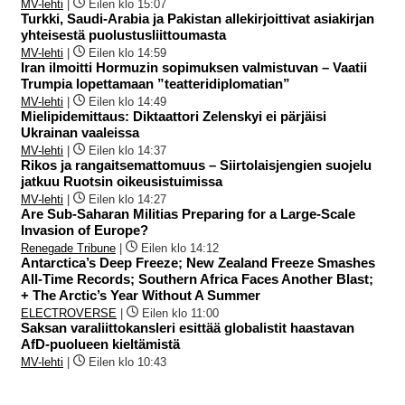
MV-lehti
|
Eilen klo 15:07
Turkki, Saudi-Arabia ja Pakistan allekirjoittivat asiakirjan
yhteisestä puolustusliittoumasta
MV-lehti
|
Eilen klo 14:59
Iran ilmoitti Hormuzin sopimuksen valmistuvan – Vaatii
Trumpia lopettamaan ”teatteridiplomatian”
MV-lehti
|
Eilen klo 14:49
Mielipidemittaus: Diktaattori Zelenskyi ei pärjäisi
Ukrainan vaaleissa
MV-lehti
|
Eilen klo 14:37
Rikos ja rangaitsemattomuus – Siirtolaisjengien suojelu
jatkuu Ruotsin oikeusistuimissa
MV-lehti
|
Eilen klo 14:27
Are Sub-Saharan Militias Preparing for a Large-Scale
Invasion of Europe?
Renegade Tribune
|
Eilen klo 14:12
Antarctica’s Deep Freeze; New Zealand Freeze Smashes
All-Time Records; Southern Africa Faces Another Blast;
+ The Arctic’s Year Without A Summer
ELECTROVERSE
|
Eilen klo 11:00
Saksan varaliittokansleri esittää globalistit haastavan
AfD-puolueen kieltämistä
MV-lehti
|
Eilen klo 10:43