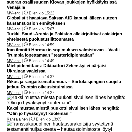
suoran osallisuuden Kiovan joukkojen hyökkäyksissä
Venäjälle
MV-lehti
|
Eilen klo 15:22
Globalistit haastava Saksan AfD kapusi jälleen uuteen
kansansuosion ennätykseen
MV-lehti
|
Eilen klo 15:07
Turkki, Saudi-Arabia ja Pakistan allekirjoittivat asiakirjan
yhteisestä puolustusliittoumasta
MV-lehti
|
Eilen klo 14:59
Iran ilmoitti Hormuzin sopimuksen valmistuvan – Vaatii
Trumpia lopettamaan ”teatteridiplomatian”
MV-lehti
|
Eilen klo 14:49
Mielipidemittaus: Diktaattori Zelenskyi ei pärjäisi
Ukrainan vaaleissa
MV-lehti
|
Eilen klo 14:37
Rikos ja rangaitsemattomuus – Siirtolaisjengien suojelu
jatkuu Ruotsin oikeusistuimissa
MV-lehti
|
Eilen klo 14:27
Kaksi mustaa miestä puukotti sivullisen lähes hengiltä:
“Olin jo hyväksynyt kuolemani”
Kansalainen
|
Eilen klo 13:05