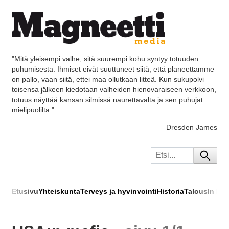
"Mitä yleisempi valhe, sitä suurempi kohu syntyy totuuden
puhumisesta. Ihmiset eivät suuttuneet siitä, että planeettamme
on pallo, vaan siitä, ettei maa ollutkaan litteä. Kun sukupolvi
toisensa jälkeen kiedotaan valheiden hienovaraiseen verkkoon,
totuus näyttää kansan silmissä naurettavalta ja sen puhujat
mielipuolilta."
Dresden James
Etusivu
Yhteiskunta
Terveys ja hyvinvointi
Historia
Talous
In Eng