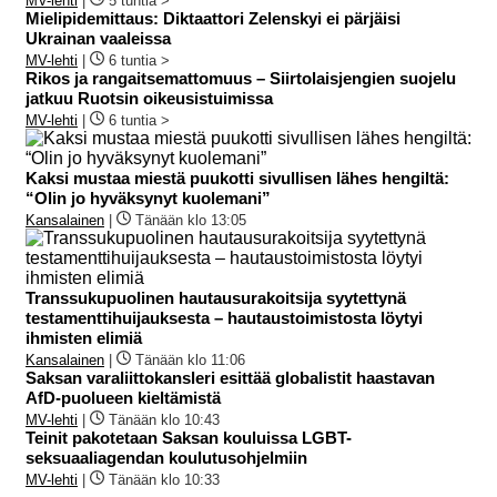
MV-lehti
|
5 tuntia >
Mielipidemittaus: Diktaattori Zelenskyi ei pärjäisi
Ukrainan vaaleissa
MV-lehti
|
6 tuntia >
Rikos ja rangaitsemattomuus – Siirtolaisjengien suojelu
jatkuu Ruotsin oikeusistuimissa
MV-lehti
|
6 tuntia >
Kaksi mustaa miestä puukotti sivullisen lähes hengiltä:
“Olin jo hyväksynyt kuolemani”
Kansalainen
|
Tänään klo 13:05
Transsukupuolinen hautausurakoitsija syytettynä
testamenttihuijauksesta – hautaustoimistosta löytyi
ihmisten elimiä
Kansalainen
|
Tänään klo 11:06
Saksan varaliittokansleri esittää globalistit haastavan
AfD-puolueen kieltämistä
MV-lehti
|
Tänään klo 10:43
Teinit pakotetaan Saksan kouluissa LGBT-
seksuaaliagendan koulutusohjelmiin
MV-lehti
|
Tänään klo 10:33