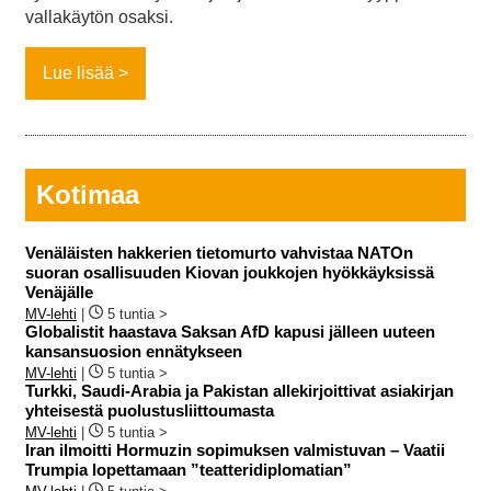
vallakäytön osaksi.
Lue lisää
Kotimaa
Venäläisten hakkerien tietomurto vahvistaa NATOn
suoran osallisuuden Kiovan joukkojen hyökkäyksissä
Venäjälle
MV-lehti
|
5 tuntia >
Globalistit haastava Saksan AfD kapusi jälleen uuteen
kansansuosion ennätykseen
MV-lehti
|
5 tuntia >
Turkki, Saudi-Arabia ja Pakistan allekirjoittivat asiakirjan
yhteisestä puolustusliittoumasta
MV-lehti
|
5 tuntia >
Iran ilmoitti Hormuzin sopimuksen valmistuvan – Vaatii
Trumpia lopettamaan ”teatteridiplomatian”