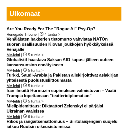
Ulkomaat
Are You Ready For The “Rogue AI” Psy-Op?
Renegade Tribune
|
4 tuntia >
Venäläisten hakkerien tietomurto vahvistaa NATOn
suoran osallisuuden Kiovan joukkojen hyökkäyksissä
Venäjälle
MV-lehti
|
5 tuntia >
Globalistit haastava Saksan AfD kapusi jälleen uuteen
kansansuosion ennätykseen
MV-lehti
|
5 tuntia >
Turkki, Saudi-Arabia ja Pakistan allekirjoittivat asiakirjan
yhteisestä puolustusliittoumasta
MV-lehti
|
5 tuntia >
Iran ilmoitti Hormuzin sopimuksen valmistuvan – Vaatii
Trumpia lopettamaan ”teatteridiplomatian”
MV-lehti
|
5 tuntia >
Mielipidemittaus: Diktaattori Zelenskyi ei pärjäisi
Ukrainan vaaleissa
MV-lehti
|
6 tuntia >
Rikos ja rangaitsemattomuus – Siirtolaisjengien suojelu
jatkuu Ruotsin oikeusistuimissa