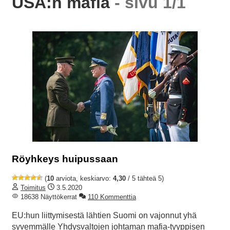
USA:n mafia
- sivu 1/1
Röyhkeys huipussaan
(
10
arviota, keskiarvo:
4,30
/ 5 tähteä 5)
Toimitus
3.5.2020
18638 Näyttökerrat
110 Kommenttia
EU:hun liittymisestä lähtien Suomi on vajonnut yhä
syvemmälle Yhdysvaltojen johtaman mafia-tyyppisen