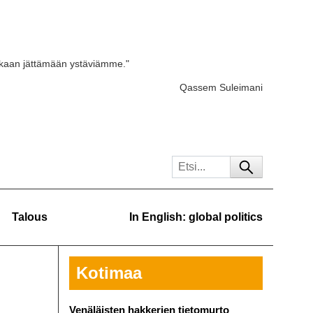
skaan jättämään ystäviämme."
Qassem Suleimani
Talous
In English: global politics
Kotimaa
Venäläisten hakkerien tietomurto