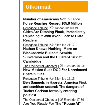
Ulkomaat
Number of Americans Not in Labor
Force Reaches Record 105.8 Million
Renegade Tribune
|
Tänään klo 00:19
Cities Are Ditching Flock, Immediately
Replacing It With Axon License Plate
Readers
Renegade Tribune
|
Eilen klo 21:17
Nathan Knows Nothing: More on
Blackademic Bullshit, Semitic
Subversion and the Cluster-Cuck at
Cambridge
The Occidental Observer
|
Eilen klo 18:23
New Mexico Sues DOJ For Unredacted
Epstein Files
Renegade Tribune
|
Eilen klo 18:15
Ben Samuels in Haaretz: America First,
antisemitism second: The dangers of
Tucker Carlson formally entering
politicsI
The Occidental Observer
|
Eilen klo 17:36
Are You Ready For The “Rogue AI”