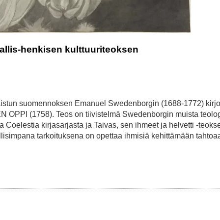
allis-henkisen kulttuuriteoksen
lkaistun suomennoksen Emanuel Swedenborgin (1688-1772) kirjo
I (1758). Teos on tiivistelmä Swedenborgin muista teologi
a Coelestia kirjasarjasta ja Taivas, sen ihmeet ja helvetti -teoks
lisimpana tarkoituksena on opettaa ihmisiä kehittämään tahtoaa