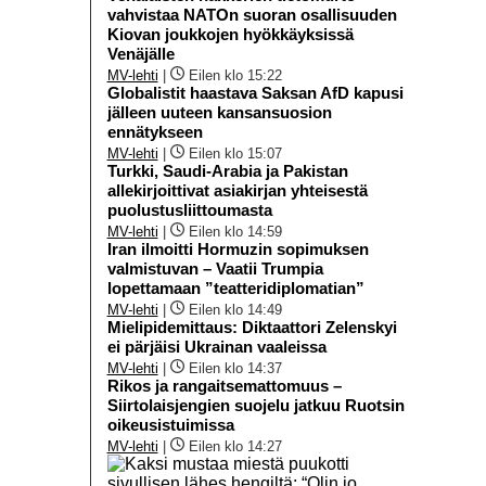
vahvistaa NATOn suoran osallisuuden
Kiovan joukkojen hyökkäyksissä
Venäjälle
MV-lehti
|
Eilen klo 15:22
Globalistit haastava Saksan AfD kapusi
jälleen uuteen kansansuosion
ennätykseen
MV-lehti
|
Eilen klo 15:07
Turkki, Saudi-Arabia ja Pakistan
allekirjoittivat asiakirjan yhteisestä
puolustusliittoumasta
MV-lehti
|
Eilen klo 14:59
Iran ilmoitti Hormuzin sopimuksen
valmistuvan – Vaatii Trumpia
lopettamaan ”teatteridiplomatian”
MV-lehti
|
Eilen klo 14:49
Mielipidemittaus: Diktaattori Zelenskyi
ei pärjäisi Ukrainan vaaleissa
MV-lehti
|
Eilen klo 14:37
Rikos ja rangaitsemattomuus –
Siirtolaisjengien suojelu jatkuu Ruotsin
oikeusistuimissa
MV-lehti
|
Eilen klo 14:27