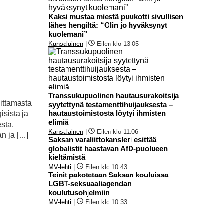
Kaksi mustaa miestä puukotti sivullisen
lähes hengiltä: “Olin jo hyväksynyt
kuolemani”
Kansalainen
|
Eilen klo 13:05
Transsukupuolinen hautausurakoitsija
ittamasta
syytettynä testamenttihuijauksesta –
hautaustoimistosta löytyi ihmisten
sista ja
elimiä
esta.
Kansalainen
|
Eilen klo 11:06
n ja […]
Saksan varaliittokansleri esittää
globalistit haastavan AfD-puolueen
kieltämistä
MV-lehti
|
Eilen klo 10:43
Teinit pakotetaan Saksan kouluissa
LGBT-seksuaaliagendan
koulutusohjelmiin
MV-lehti
|
Eilen klo 10:33