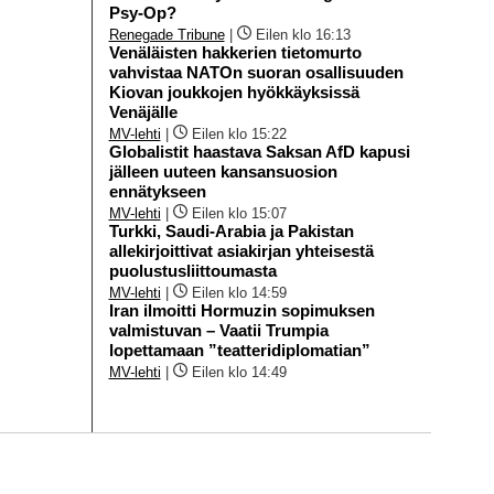
Psy-Op?
Renegade Tribune
|
Eilen klo 16:13
Venäläisten hakkerien tietomurto
vahvistaa NATOn suoran osallisuuden
Kiovan joukkojen hyökkäyksissä
Venäjälle
MV-lehti
|
Eilen klo 15:22
Globalistit haastava Saksan AfD kapusi
jälleen uuteen kansansuosion
ennätykseen
MV-lehti
|
Eilen klo 15:07
Turkki, Saudi-Arabia ja Pakistan
allekirjoittivat asiakirjan yhteisestä
puolustusliittoumasta
MV-lehti
|
Eilen klo 14:59
Iran ilmoitti Hormuzin sopimuksen
valmistuvan – Vaatii Trumpia
lopettamaan ”teatteridiplomatian”
MV-lehti
|
Eilen klo 14:49