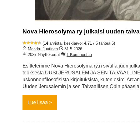
Nova Hierosolyma ry julkaisi uuden taiva
(
14
arviota, keskiarvo:
4,71
/ 5 tähteä 5)
Markku Juutinen
31.5.2026
2027 Näyttökerrat
1 Kommenttia
Esittelemme Nova Hierosolyma ry:n sivulla juuri ju
teoksesta UUSI JERUSALEM JA SEN TAIVAALLINEN OPP
uskonnonfilosofisista kirjoituksista, kuten esim. Arcan
Uuden Jerusalemin ja sen Taivaallisen Opin pääasial
Lue lisää