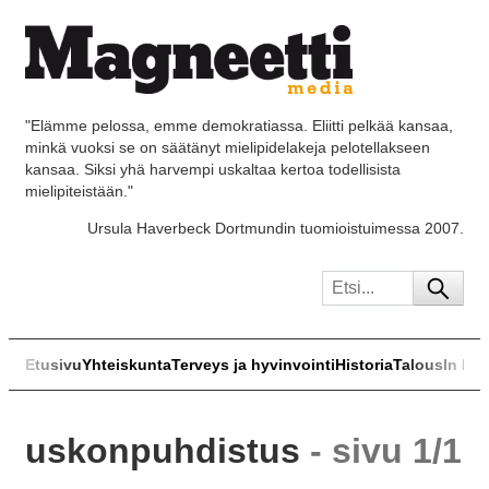
"Elämme pelossa, emme demokratiassa. Eliitti pelkää kansaa,
minkä vuoksi se on säätänyt mielipidelakeja pelotellakseen
kansaa. Siksi yhä harvempi uskaltaa kertoa todellisista
mielipiteistään."
Ursula Haverbeck Dortmundin tuomioistuimessa 2007.
Etusivu
Yhteiskunta
Terveys ja hyvinvointi
Historia
Talous
In Eng
uskonpuhdistus
- sivu 1/1