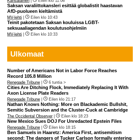
Kansalainen
|
Eilen klo 11:06
Saksan varaliittokansleri esittää globalistit haastavan
AfD-puolueen kieltämistä
MV-lehti
|
Eilen klo 10:43
Teinit pakotetaan Saksan kouluissa LGBT-
seksuaaliagendan koulutusohjelmiin
MV-lehti
|
Eilen klo 10:33
Ulkomaat
Number of Americans Not in Labor Force Reaches
Record 105.8 Million
Renegade Tribune
|
6 tuntia >
Cities Are Ditching Flock, Immediately Replacing It With
Axon License Plate Readers
Renegade Tribune
|
Eilen klo 21:17
Nathan Knows Nothing: More on Blackademic Bullshit,
Semitic Subversion and the Cluster-Cuck at Cambridge
The Occidental Observer
|
Eilen klo 18:23
New Mexico Sues DOJ For Unredacted Epstein Files
Renegade Tribune
|
Eilen klo 18:15
Ben Samuels in Haaretz: America First, antisemitism
second: The dangers of Tucker Carlson formally entering