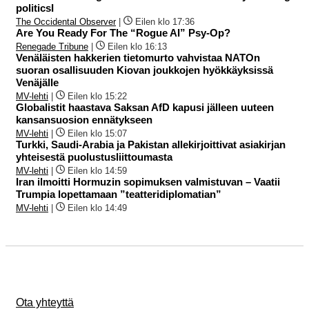
politicsI
The Occidental Observer
|
Eilen klo 17:36
Are You Ready For The “Rogue AI” Psy-Op?
Renegade Tribune
|
Eilen klo 16:13
Venäläisten hakkerien tietomurto vahvistaa NATOn
suoran osallisuuden Kiovan joukkojen hyökkäyksissä
Venäjälle
MV-lehti
|
Eilen klo 15:22
Globalistit haastava Saksan AfD kapusi jälleen uuteen
kansansuosion ennätykseen
MV-lehti
|
Eilen klo 15:07
Turkki, Saudi-Arabia ja Pakistan allekirjoittivat asiakirjan
yhteisestä puolustusliittoumasta
MV-lehti
|
Eilen klo 14:59
Iran ilmoitti Hormuzin sopimuksen valmistuvan – Vaatii
Trumpia lopettamaan ”teatteridiplomatian”
MV-lehti
|
Eilen klo 14:49
Ota yhteyttä