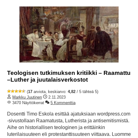
Teologisen tutkimuksen kritiikki – Raamattu
–Luther ja juutalaisverkostot
(
17
arviota, keskiarvo:
4,82
/ 5 tähteä 5)
Markku Juutinen
2.11.2023
3470 Näyttökerrat
5 Kommenttia
Dosentti Timo Eskola esittää ajatuksiaan wordpress.com
-sivustollaan Raamatusta, Lutherista ja antisemitismistä.
Aihe on historiallisen teologinen ja erittäinkin
luterilaisuuteen eli protestanttisuuteen viittaava. Luomme