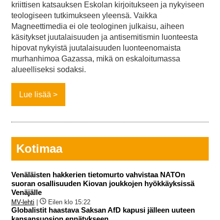
kriittisen katsauksen Eskolan kirjoitukseen ja nykyiseen
teologiseen tutkimukseen yleensä. Vaikka
Magneettimedia ei ole teologinen julkaisu, aiheen
käsitykset juutalaisuuden ja antisemitismin luonteesta
hipovat nykyistä juutalaisuuden luonteenomaista
murhanhimoa Gazassa, mikä on eskaloitumassa
alueelliseksi sodaksi.
Lue lisää
Kotimaa
Venäläisten hakkerien tietomurto vahvistaa NATOn
suoran osallisuuden Kiovan joukkojen hyökkäyksissä
Venäjälle
MV-lehti
|
Eilen klo 15:22
Globalistit haastava Saksan AfD kapusi jälleen uuteen
kansansuosion ennätykseen