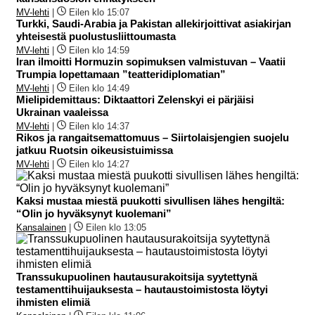
MV-lehti
|
Eilen klo 15:07
Turkki, Saudi-Arabia ja Pakistan allekirjoittivat asiakirjan
yhteisestä puolustusliittoumasta
MV-lehti
|
Eilen klo 14:59
Iran ilmoitti Hormuzin sopimuksen valmistuvan – Vaatii
Trumpia lopettamaan ”teatteridiplomatian”
MV-lehti
|
Eilen klo 14:49
Mielipidemittaus: Diktaattori Zelenskyi ei pärjäisi
Ukrainan vaaleissa
MV-lehti
|
Eilen klo 14:37
Rikos ja rangaitsemattomuus – Siirtolaisjengien suojelu
jatkuu Ruotsin oikeusistuimissa
MV-lehti
|
Eilen klo 14:27
Kaksi mustaa miestä puukotti sivullisen lähes hengiltä:
“Olin jo hyväksynyt kuolemani”
Kansalainen
|
Eilen klo 13:05
Transsukupuolinen hautausurakoitsija syytettynä
testamenttihuijauksesta – hautaustoimistosta löytyi
ihmisten elimiä