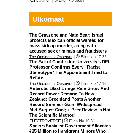
Kansalainen
|
Eilen klo 06:54
Ulkomaat
The Grayzone and Nate Bear: Israel
protects Mexican official wanted for
mass kidnap-murder, along with
accused sex criminals and fraudsters
The Occidental Observer
|
Eilen klo 17:32
The Fall of Cambridge University’s DEI
Professor Confirms Every “Racist
Stereotype” His Appointment Tried to
Refute
The Occidental Observer
|
Eilen klo 17:16
Antarctic Blast Brings Rare Snow And
Record Power Demand To New
Zealand; Greenland Posts Another
Record Summer Gain; Widespread
Mid-August Cool; + Peer Review Is Not
The Scientific Method
ELECTROVERSE
|
Eilen klo 10:31
Spain’s Socialist Government Allocates
€25 Million to Immigrant Minors Who