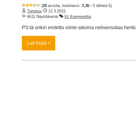
(
28
arviota, keskiarvo:
3,36
/ 5 tähteä 5)
Toimitus
12.3.2015
6611 Näyttökerrat
51 Kommenttia
PS:tä onkin erotettu viime aikoina nelisensataa henki
Lue lisää