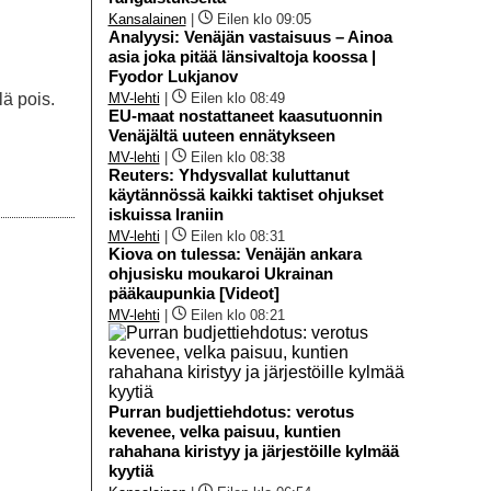
Kansalainen
|
Eilen klo 09:05
Analyysi: Venäjän vastaisuus – Ainoa
asia joka pitää länsivaltoja koossa |
Fyodor Lukjanov
MV-lehti
|
Eilen klo 08:49
lä pois.
EU-maat nostattaneet kaasutuonnin
Venäjältä uuteen ennätykseen
MV-lehti
|
Eilen klo 08:38
Reuters: Yhdysvallat kuluttanut
käytännössä kaikki taktiset ohjukset
iskuissa Iraniin
MV-lehti
|
Eilen klo 08:31
Kiova on tulessa: Venäjän ankara
ohjusisku moukaroi Ukrainan
pääkaupunkia [Videot]
MV-lehti
|
Eilen klo 08:21
Purran budjettiehdotus: verotus
kevenee, velka paisuu, kuntien
rahahana kiristyy ja järjestöille kylmää
kyytiä