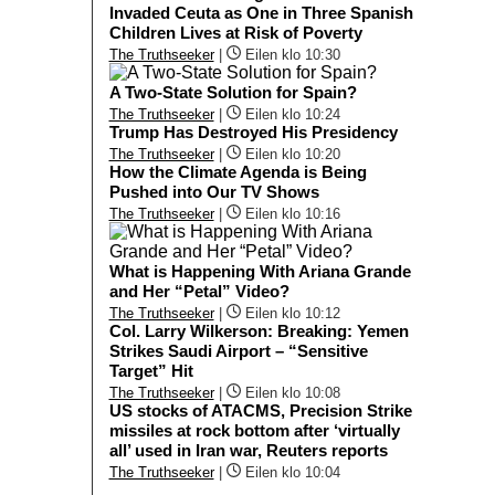
Invaded Ceuta as One in Three Spanish
Children Lives at Risk of Poverty
The Truthseeker
|
Eilen klo 10:30
A Two-State Solution for Spain?
The Truthseeker
|
Eilen klo 10:24
Trump Has Destroyed His Presidency
The Truthseeker
|
Eilen klo 10:20
How the Climate Agenda is Being
Pushed into Our TV Shows
The Truthseeker
|
Eilen klo 10:16
What is Happening With Ariana Grande
and Her “Petal” Video?
The Truthseeker
|
Eilen klo 10:12
Col. Larry Wilkerson: Breaking: Yemen
Strikes Saudi Airport – “Sensitive
Target” Hit
The Truthseeker
|
Eilen klo 10:08
US stocks of ATACMS, Precision Strike
missiles at rock bottom after ‘virtually
all’ used in Iran war, Reuters reports
The Truthseeker
|
Eilen klo 10:04