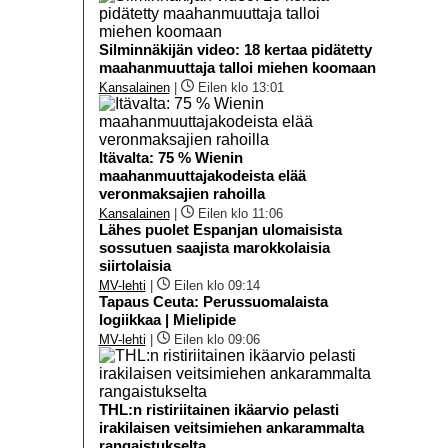
Silminnäkijän video: 18 kertaa pidätetty
maahanmuuttaja talloi miehen koomaan
Kansalainen
|
Eilen klo 13:01
Itävalta: 75 % Wienin
maahanmuuttajakodeista elää
veronmaksajien rahoilla
Kansalainen
|
Eilen klo 11:06
Lähes puolet Espanjan ulomaisista
sossutuen saajista marokkolaisia
siirtolaisia
MV-lehti
|
Eilen klo 09:14
Tapaus Ceuta: Perussuomalaista
logiikkaa | Mielipide
MV-lehti
|
Eilen klo 09:06
THL:n ristiriitainen ikäarvio pelasti
irakilaisen veitsimiehen ankarammalta
rangaistukselta