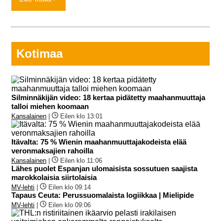
Kotimaa
Silminnäkijän video: 18 kertaa pidätetty maahanmuuttaja
talloi miehen koomaan
Kansalainen
|
Eilen klo 13:01
Itävalta: 75 % Wienin maahanmuuttajakodeista elää
veronmaksajien rahoilla
Kansalainen
|
Eilen klo 11:06
Lähes puolet Espanjan ulomaisista sossutuen saajista
marokkolaisia siirtolaisia
MV-lehti
|
Eilen klo 09:14
Tapaus Ceuta: Perussuomalaista logiikkaa | Mielipide
MV-lehti
|
Eilen klo 09:06