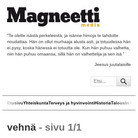
"Te olette isästä perkeleestä, ja isänne himoja te tahdotte
noudattaa. Hän on ollut murhaaja alusta asti, ja totuudessa hän
ei pysy, koska hänessä ei totuutta ole. Kun hän puhuu valhetta,
niin hän puhuu omaansa, sillä hän on valhettelija ja sen isä."
Jeesus juutalaisille
Etusivu
Yhteiskunta
Terveys ja hyvinvointi
Historia
Talous
In Eng
vehnä
- sivu 1/1