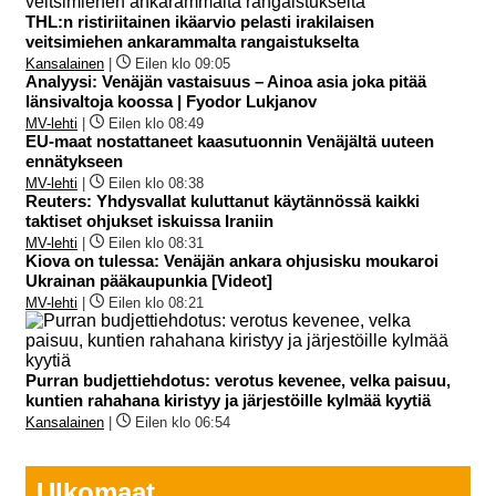
THL:n ristiriitainen ikäarvio pelasti irakilaisen
veitsimiehen ankarammalta rangaistukselta
Kansalainen
|
Eilen klo 09:05
Analyysi: Venäjän vastaisuus – Ainoa asia joka pitää
länsivaltoja koossa | Fyodor Lukjanov
MV-lehti
|
Eilen klo 08:49
EU-maat nostattaneet kaasutuonnin Venäjältä uuteen
ennätykseen
MV-lehti
|
Eilen klo 08:38
Reuters: Yhdysvallat kuluttanut käytännössä kaikki
taktiset ohjukset iskuissa Iraniin
MV-lehti
|
Eilen klo 08:31
Kiova on tulessa: Venäjän ankara ohjusisku moukaroi
Ukrainan pääkaupunkia [Videot]
MV-lehti
|
Eilen klo 08:21
Purran budjettiehdotus: verotus kevenee, velka paisuu,
kuntien rahahana kiristyy ja järjestöille kylmää kyytiä
Kansalainen
|
Eilen klo 06:54
Ulkomaat