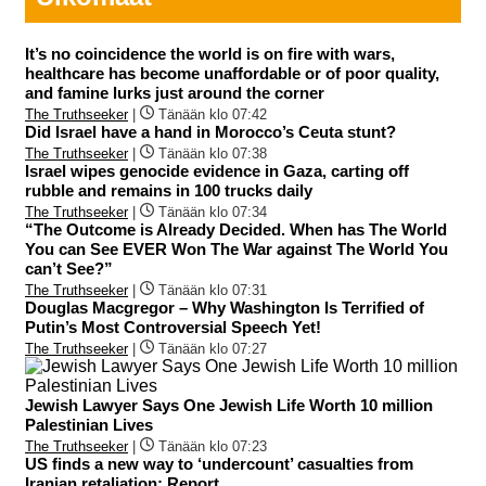
It’s no coincidence the world is on fire with wars,
healthcare has become unaffordable or of poor quality,
and famine lurks just around the corner
The Truthseeker
|
Tänään klo 07:42
Did Israel have a hand in Morocco’s Ceuta stunt?
The Truthseeker
|
Tänään klo 07:38
Israel wipes genocide evidence in Gaza, carting off
rubble and remains in 100 trucks daily
The Truthseeker
|
Tänään klo 07:34
“The Outcome is Already Decided. When has The World
You can See EVER Won The War against The World You
can’t See?”
The Truthseeker
|
Tänään klo 07:31
Douglas Macgregor – Why Washington Is Terrified of
Putin’s Most Controversial Speech Yet!
The Truthseeker
|
Tänään klo 07:27
Jewish Lawyer Says One Jewish Life Worth 10 million
Palestinian Lives
The Truthseeker
|
Tänään klo 07:23
US finds a new way to ‘undercount’ casualties from
Iranian retaliation: Report