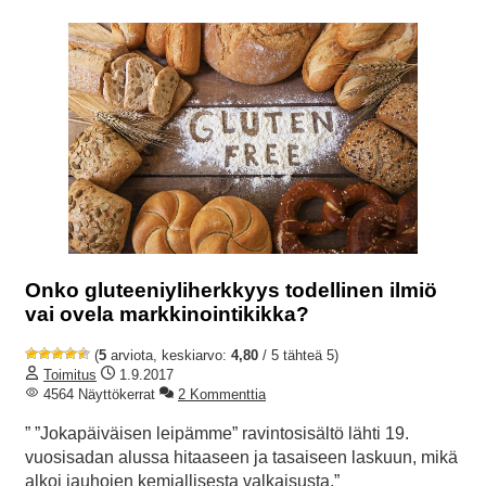
Onko gluteeniyliherkkyys todellinen ilmiö
vai ovela markkinointikikka?
(
5
arviota, keskiarvo:
4,80
/ 5 tähteä 5)
Toimitus
1.9.2017
4564 Näyttökerrat
2 Kommenttia
” ”Jokapäiväisen leipämme” ravintosisältö lähti 19.
vuosisadan alussa hitaaseen ja tasaiseen laskuun, mikä
alkoi jauhojen kemiallisesta valkaisusta.”