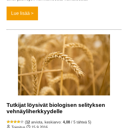
Lue lisää
Tutkijat löysivät biologisen selityksen
vehnäyliherkkyydelle
(
12
arviota, keskiarvo:
4,08
/ 5 tähteä 5)
Toimitus
15.9.2016