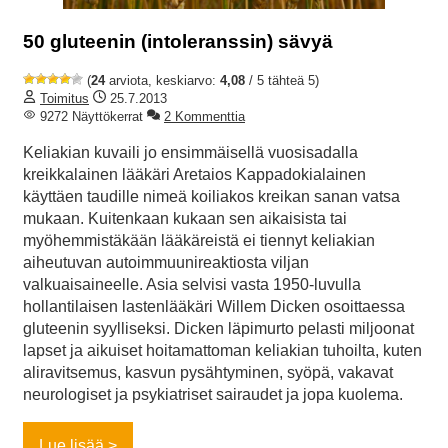
50 gluteenin (intoleranssin) sävyä
(
24
arviota, keskiarvo:
4,08
/ 5 tähteä 5)
Toimitus
25.7.2013
9272 Näyttökerrat
2 Kommenttia
Keliakian kuvaili jo ensimmäisellä vuosisadalla
kreikkalainen lääkäri Aretaios Kappadokialainen
käyttäen taudille nimeä koiliakos kreikan sanan vatsa
mukaan. Kuitenkaan kukaan sen aikaisista tai
myöhemmistäkään lääkäreistä ei tiennyt keliakian
aiheutuvan autoimmuunireaktiosta viljan
valkuaisaineelle. Asia selvisi vasta 1950-luvulla
hollantilaisen lastenlääkäri Willem Dicken osoittaessa
gluteenin syylliseksi. Dicken läpimurto pelasti miljoonat
lapset ja aikuiset hoitamattoman keliakian tuhoilta, kuten
aliravitsemus, kasvun pysähtyminen, syöpä, vakavat
neurologiset ja psykiatriset sairaudet ja jopa kuolema.
Lue lisää