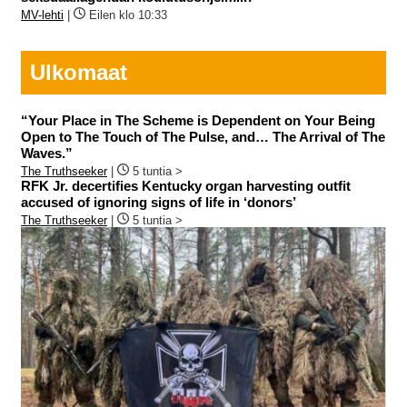
MV-lehti
|
Eilen klo 10:33
Ulkomaat
“Your Place in The Scheme is Dependent on Your Being
Open to The Touch of The Pulse, and… The Arrival of The
Waves.”
The Truthseeker
|
5 tuntia >
RFK Jr. decertifies Kentucky organ harvesting outfit
accused of ignoring signs of life in ‘donors’
The Truthseeker
|
5 tuntia >