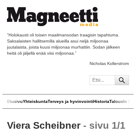
”Holokausti oli toisen maailmansodan traagisin tapahtuma.
Saksalaisten hallitsemilla alueilla asui neljä miljoonaa
juutalaista, joista kuusi miljoonaa murhattiin. Sodan jälkeen
heitä oli jäljellä enää viisi miljoonaa.”
Nicholas Kollerstrom
Etusivu
Yhteiskunta
Terveys ja hyvinvointi
Historia
Talous
In Eng
Viera Scheibner
- sivu 1/1