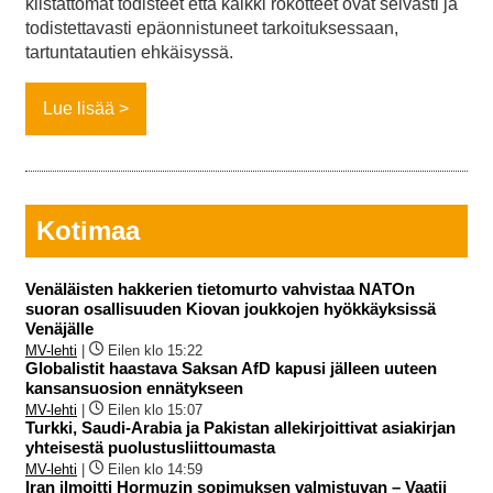
kiistattomat todisteet että kaikki rokotteet ovat selvästi ja
todistettavasti epäonnistuneet tarkoituksessaan,
tartuntatautien ehkäisyssä.
Lue lisää
Kotimaa
Venäläisten hakkerien tietomurto vahvistaa NATOn
suoran osallisuuden Kiovan joukkojen hyökkäyksissä
Venäjälle
MV-lehti
|
Eilen klo 15:22
Globalistit haastava Saksan AfD kapusi jälleen uuteen
kansansuosion ennätykseen
MV-lehti
|
Eilen klo 15:07
Turkki, Saudi-Arabia ja Pakistan allekirjoittivat asiakirjan
yhteisestä puolustusliittoumasta
MV-lehti
|
Eilen klo 14:59
Iran ilmoitti Hormuzin sopimuksen valmistuvan – Vaatii