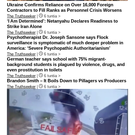
Ukraine Confirms Reliance on Over 16,000 Foreign
Contractors to Fill Ranks as Personnel Crisis Worsens
The Truthseeker
|
6 tuntia >
‘I Am Determined’: Netanyahu Declares Readiness to
Strike Iran Alone
The Truthseeker
|
6 tuntia >
Psychotherapist Dr. Joseph Sansone says Flock
surveillance is symptomatic of much deeper problem in
America: ‘Severe Psychopathic Authoritarianism’
The Truthseeker
|
6 tuntia >
German teacher says school with 75% migrant-
background students is plagued by violence, drugs, and
even prostitution in toilets
The Truthseeker
|
6 tuntia >
Brandon Smith – It Boils Down to Pillagers vs Producers
The Truthseeker
|
6 tuntia >