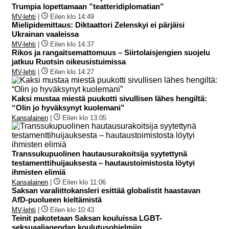
Trumpia lopettamaan ”teatteridiplomatian”
MV-lehti
|
Eilen klo 14:49
Mielipidemittaus: Diktaattori Zelenskyi ei pärjäisi
Ukrainan vaaleissa
MV-lehti
|
Eilen klo 14:37
Rikos ja rangaitsemattomuus – Siirtolaisjengien suojelu
jatkuu Ruotsin oikeusistuimissa
MV-lehti
|
Eilen klo 14:27
Kaksi mustaa miestä puukotti sivullisen lähes hengiltä:
“Olin jo hyväksynyt kuolemani”
Kansalainen
|
Eilen klo 13:05
Transsukupuolinen hautausurakoitsija syytettynä
testamenttihuijauksesta – hautaustoimistosta löytyi
ihmisten elimiä
Kansalainen
|
Eilen klo 11:06
Saksan varaliittokansleri esittää globalistit haastavan
AfD-puolueen kieltämistä
MV-lehti
|
Eilen klo 10:43
Teinit pakotetaan Saksan kouluissa LGBT-
seksuaaliagendan koulutusohjelmiin