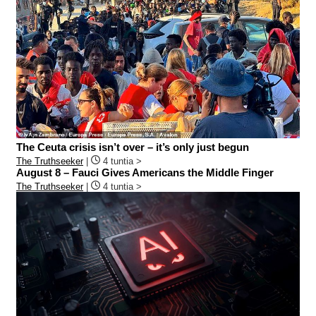
The Ceuta crisis isn’t over – it’s only just begun
The Truthseeker
|
4 tuntia >
August 8 – Fauci Gives Americans the Middle Finger
The Truthseeker
|
4 tuntia >