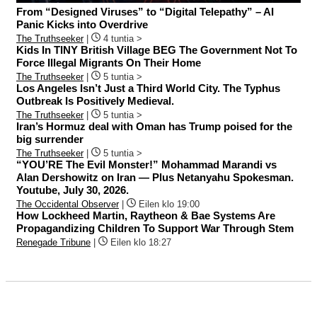
From “Designed Viruses” to “Digital Telepathy” – AI
Panic Kicks into Overdrive
The Truthseeker
|
4 tuntia >
Kids In TINY British Village BEG The Government Not To
Force Illegal Migrants On Their Home
The Truthseeker
|
5 tuntia >
Los Angeles Isn’t Just a Third World City. The Typhus
Outbreak Is Positively Medieval.
The Truthseeker
|
5 tuntia >
Iran’s Hormuz deal with Oman has Trump poised for the
big surrender
The Truthseeker
|
5 tuntia >
“YOU’RE The Evil Monster!” Mohammad Marandi vs
Alan Dershowitz on Iran — Plus Netanyahu Spokesman.
Youtube, July 30, 2026.
The Occidental Observer
|
Eilen klo 19:00
How Lockheed Martin, Raytheon & Bae Systems Are
Propagandizing Children To Support War Through Stem
Renegade Tribune
|
Eilen klo 18:27