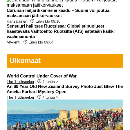
Carunan miljardikanne ei kaadu – Suomi voi joutua
maksamaan jättikorvaukset
Kansalainen
|
Eilen klo 09:10
Sensuuri hallitsee Ruotsissa: Globalistipuolueet
haastavalta Vaihtoehto Ruotsilta (AfS) estetään kaikki
vaalimainonta
MV-lehti
|
Eilen klo 09:04
Ulkomaat
World Control Under Cover of War
The Truthseeker
|
4 tuntia >
An 89 Year Old New Zealand Survey Photo Just Blew The
Amelia Earhart Mystery Open
The Truthseeker
|
4 tuntia >