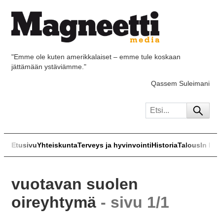
"Emme ole kuten amerikkalaiset – emme tule koskaan
jättämään ystäviämme."
Qassem Suleimani
Etusivu
Yhteiskunta
Terveys ja hyvinvointi
Historia
Talous
In Eng
vuotavan suolen
oireyhtymä
- sivu 1/1