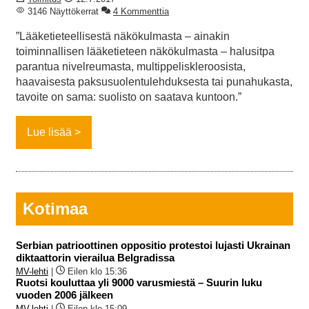
3146 Näyttökerrat
4 Kommenttia
”Lääketieteellisestä näkökulmasta – ainakin
toiminnallisen lääketieteen näkökulmasta – halusitpa
parantua nivelreumasta, multippeliskleroosista,
haavaisesta paksusuolentulehduksesta tai punahukasta,
tavoite on sama: suolisto on saatava kuntoon.”
Lue lisää
Kotimaa
Serbian patrioottinen oppositio protestoi lujasti Ukrainan
diktaattorin vierailua Belgradissa
MV-lehti
|
Eilen klo 15:36
Ruotsi kouluttaa yli 9000 varusmiestä – Suurin luku
vuoden 2006 jälkeen
MV-lehti
|
Eilen klo 15:09