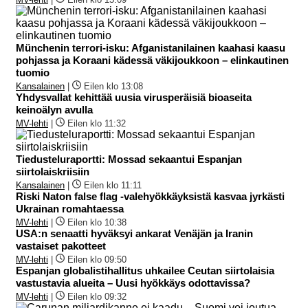
Münchenin terrori-isku: Afganistanilainen kaahasi kaasu
pohjassa ja Koraani kädessä väkijoukkoon – elinkautinen
tuomio
Kansalainen
|
Eilen klo 13:08
Yhdysvallat kehittää uusia virusperäisiä bioaseita
keinoälyn avulla
MV-lehti
|
Eilen klo 11:32
Tiedusteluraportti: Mossad sekaantui Espanjan
siirtolaiskriisiin
Kansalainen
|
Eilen klo 11:11
Riski Naton false flag -valehyökkäyksistä kasvaa jyrkästi
Ukrainan romahtaessa
MV-lehti
|
Eilen klo 10:38
USA:n senaatti hyväksyi ankarat Venäjän ja Iranin
vastaiset pakotteet
MV-lehti
|
Eilen klo 09:50
Espanjan globalistihallitus uhkailee Ceutan siirtolaisia
vastustavia alueita – Uusi hyökkäys odottavissa?
MV-lehti
|
Eilen klo 09:32