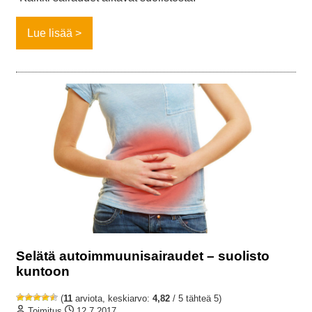
Lue lisää
Selätä autoimmuunisairaudet – suolisto
kuntoon
(
11
arviota, keskiarvo:
4,82
/ 5 tähteä 5)
Toimitus
12.7.2017