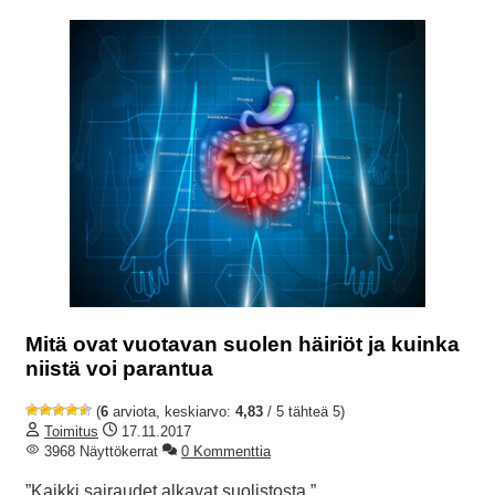
Mitä ovat vuotavan suolen häiriöt ja kuinka
niistä voi parantua
(
6
arviota, keskiarvo:
4,83
/ 5 tähteä 5)
Toimitus
17.11.2017
3968 Näyttökerrat
0 Kommenttia
”Kaikki sairaudet alkavat suolistosta.”