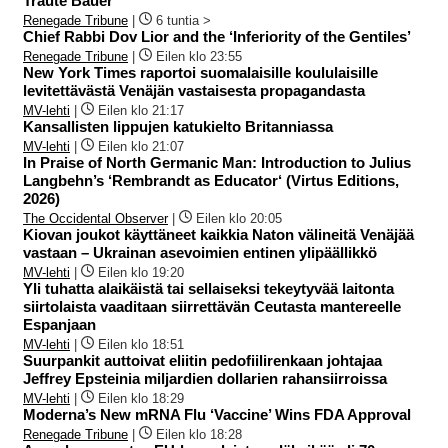
Traute Bauer
Renegade Tribune
|
6 tuntia >
Chief Rabbi Dov Lior and the ‘Inferiority of the Gentiles’
Renegade Tribune
|
Eilen klo 23:55
New York Times raportoi suomalaisille koululaisille
levitettävästä Venäjän vastaisesta propagandasta
MV-lehti
|
Eilen klo 21:17
Kansallisten lippujen katukielto Britanniassa
MV-lehti
|
Eilen klo 21:07
In Praise of North Germanic Man: Introduction to Julius
Langbehn’s ‘Rembrandt as Educator‘ (Virtus Editions,
2026)
The Occidental Observer
|
Eilen klo 20:05
Kiovan joukot käyttäneet kaikkia Naton välineitä Venäjää
vastaan – Ukrainan asevoimien entinen ylipäällikkö
MV-lehti
|
Eilen klo 19:20
Yli tuhatta alaikäistä tai sellaiseksi tekeytyvää laitonta
siirtolaista vaaditaan siirrettävän Ceutasta mantereelle
Espanjaan
MV-lehti
|
Eilen klo 18:51
Suurpankit auttoivat eliitin pedofiilirenkaan johtajaa
Jeffrey Epsteinia miljardien dollarien rahansiirroissa
MV-lehti
|
Eilen klo 18:29
Moderna’s New mRNA Flu ‘Vaccine’ Wins FDA Approval
Renegade Tribune
|
Eilen klo 18:28