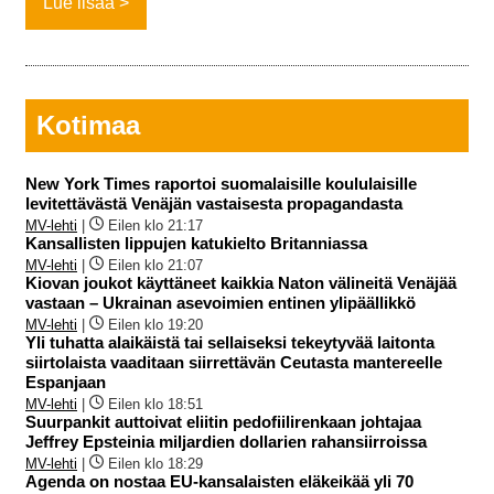
Lue lisää
Kotimaa
New York Times raportoi suomalaisille koululaisille
levitettävästä Venäjän vastaisesta propagandasta
MV-lehti
|
Eilen klo 21:17
Kansallisten lippujen katukielto Britanniassa
MV-lehti
|
Eilen klo 21:07
Kiovan joukot käyttäneet kaikkia Naton välineitä Venäjää
vastaan – Ukrainan asevoimien entinen ylipäällikkö
MV-lehti
|
Eilen klo 19:20
Yli tuhatta alaikäistä tai sellaiseksi tekeytyvää laitonta
siirtolaista vaaditaan siirrettävän Ceutasta mantereelle
Espanjaan
MV-lehti
|
Eilen klo 18:51
Suurpankit auttoivat eliitin pedofiilirenkaan johtajaa
Jeffrey Epsteinia miljardien dollarien rahansiirroissa
MV-lehti
|
Eilen klo 18:29
Agenda on nostaa EU-kansalaisten eläkeikää yli 70