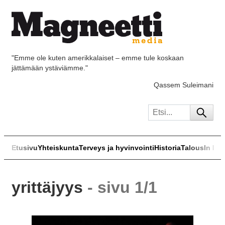
"Emme ole kuten amerikkalaiset – emme tule koskaan
jättämään ystäviämme."
Qassem Suleimani
Etusivu
Yhteiskunta
Terveys ja hyvinvointi
Historia
Talous
In Eng
yrittäjyys
- sivu 1/1