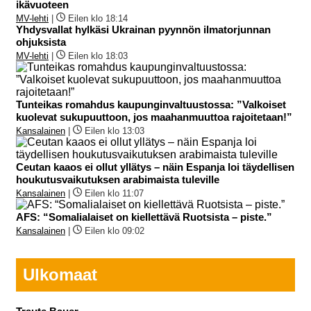
ikävuoteen
MV-lehti
|
Eilen klo 18:14
Yhdysvallat hylkäsi Ukrainan pyynnön ilmatorjunnan
ohjuksista
MV-lehti
|
Eilen klo 18:03
Tunteikas romahdus kaupunginvaltuustossa: ”Valkoiset
kuolevat sukupuuttoon, jos maahanmuuttoa rajoitetaan!”
Kansalainen
|
Eilen klo 13:03
Ceutan kaaos ei ollut yllätys – näin Espanja loi täydellisen
houkutusvaikutuksen arabimaista tuleville
Kansalainen
|
Eilen klo 11:07
AFS: “Somalialaiset on kiellettävä Ruotsista – piste.”
Kansalainen
|
Eilen klo 09:02
Ulkomaat