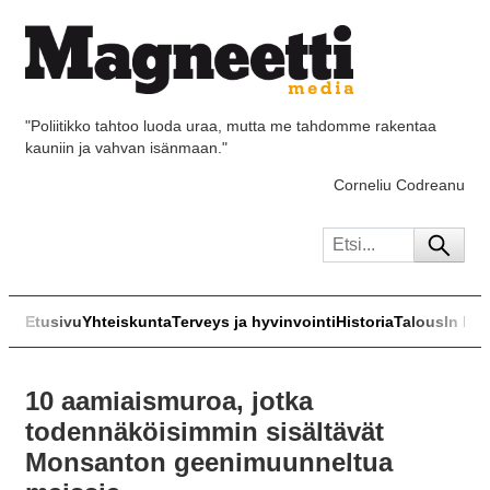
"Poliitikko tahtoo luoda uraa, mutta me tahdomme rakentaa
kauniin ja vahvan isänmaan."
Corneliu Codreanu
Etusivu
Yhteiskunta
Terveys ja hyvinvointi
Historia
Talous
In Eng
10 aamiaismuroa, jotka
todennäköisimmin sisältävät
Monsanton geenimuunneltua