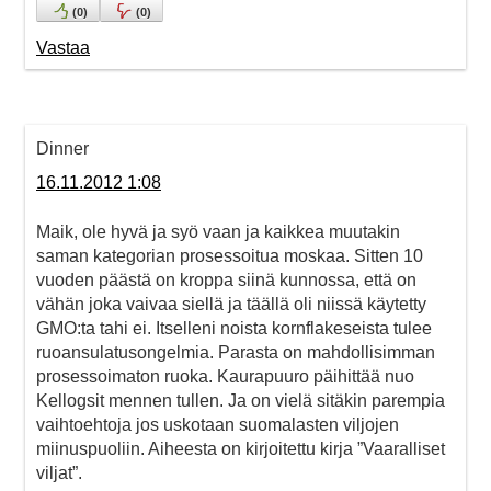
(
0
)
(
0
)
Vastaa
Dinner
16.11.2012 1:08
Maik, ole hyvä ja syö vaan ja kaikkea muutakin
saman kategorian prosessoitua moskaa. Sitten 10
vuoden päästä on kroppa siinä kunnossa, että on
vähän joka vaivaa siellä ja täällä oli niissä käytetty
GMO:ta tahi ei. Itselleni noista kornflakeseista tulee
ruoansulatusongelmia. Parasta on mahdollisimman
prosessoimaton ruoka. Kaurapuuro päihittää nuo
Kellogsit mennen tullen. Ja on vielä sitäkin parempia
vaihtoehtoja jos uskotaan suomalasten viljojen
miinuspuoliin. Aiheesta on kirjoitettu kirja ”Vaaralliset
viljat”.