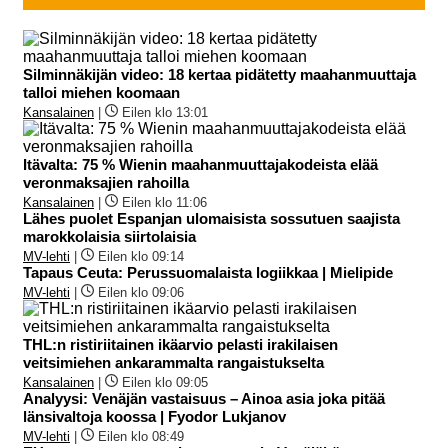
Silminnäkijän video: 18 kertaa pidätetty maahanmuuttaja
talloi miehen koomaan
Kansalainen
|
Eilen klo 13:01
Itävalta: 75 % Wienin maahanmuuttajakodeista elää
veronmaksajien rahoilla
Kansalainen
|
Eilen klo 11:06
Lähes puolet Espanjan ulomaisista sossutuen saajista
marokkolaisia siirtolaisia
MV-lehti
|
Eilen klo 09:14
Tapaus Ceuta: Perussuomalaista logiikkaa | Mielipide
MV-lehti
|
Eilen klo 09:06
THL:n ristiriitainen ikäarvio pelasti irakilaisen
veitsimiehen ankarammalta rangaistukselta
Kansalainen
|
Eilen klo 09:05
Analyysi: Venäjän vastaisuus – Ainoa asia joka pitää
länsivaltoja koossa | Fyodor Lukjanov
MV-lehti
|
Eilen klo 08:49