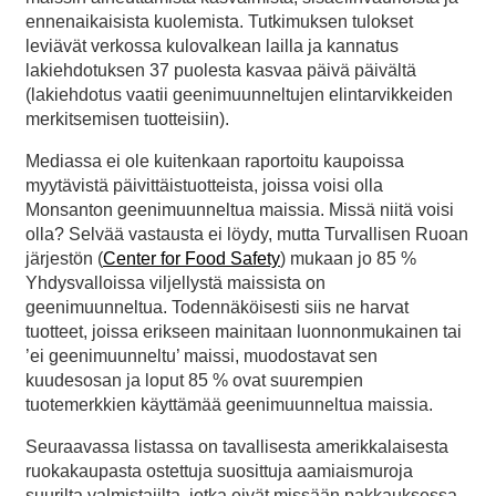
ennenaikaisista kuolemista. Tutkimuksen tulokset
leviävät verkossa kulovalkean lailla ja kannatus
lakiehdotuksen 37 puolesta kasvaa päivä päivältä
(lakiehdotus vaatii geenimuunneltujen elintarvikkeiden
merkitsemisen tuotteisiin).
Mediassa ei ole kuitenkaan raportoitu kaupoissa
myytävistä päivittäistuotteista, joissa voisi olla
Monsanton geenimuunneltua maissia. Missä niitä voisi
olla? Selvää vastausta ei löydy, mutta Turvallisen Ruoan
järjestön (
Center for Food Safety
) mukaan jo 85 %
Yhdysvalloissa viljellystä maissista on
geenimuunneltua. Todennäköisesti siis ne harvat
tuotteet, joissa erikseen mainitaan luonnonmukainen tai
’ei geenimuunneltu’ maissi, muodostavat sen
kuudesosan ja loput 85 % ovat suurempien
tuotemerkkien käyttämää geenimuunneltua maissia.
Seuraavassa listassa on tavallisesta amerikkalaisesta
ruokakaupasta ostettuja suosittuja aamiaismuroja
suurilta valmistajilta, jotka eivät missään pakkauksessa