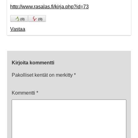
http://www.rasalas.fi/kirja.php?id=73
(
0
)
(
0
)
Vastaa
Kirjoita kommentti
Pakolliset kentät on merkitty
*
Kommentti
*