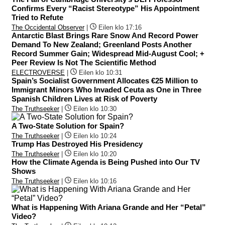
Confirms Every “Racist Stereotype” His Appointment
Tried to Refute
The Occidental Observer
|
Eilen klo 17:16
Antarctic Blast Brings Rare Snow And Record Power
Demand To New Zealand; Greenland Posts Another
Record Summer Gain; Widespread Mid-August Cool; +
Peer Review Is Not The Scientific Method
ELECTROVERSE
|
Eilen klo 10:31
Spain’s Socialist Government Allocates €25 Million to
Immigrant Minors Who Invaded Ceuta as One in Three
Spanish Children Lives at Risk of Poverty
The Truthseeker
|
Eilen klo 10:30
A Two-State Solution for Spain?
The Truthseeker
|
Eilen klo 10:24
Trump Has Destroyed His Presidency
The Truthseeker
|
Eilen klo 10:20
How the Climate Agenda is Being Pushed into Our TV
Shows
The Truthseeker
|
Eilen klo 10:16
What is Happening With Ariana Grande and Her “Petal”
Video?