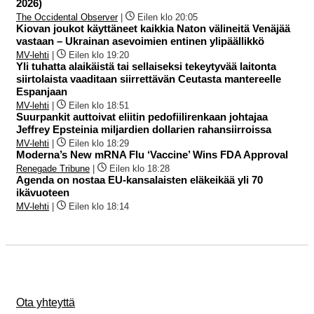
2026)
The Occidental Observer
|
Eilen klo 20:05
Kiovan joukot käyttäneet kaikkia Naton välineitä Venäjää
vastaan – Ukrainan asevoimien entinen ylipäällikkö
MV-lehti
|
Eilen klo 19:20
Yli tuhatta alaikäistä tai sellaiseksi tekeytyvää laitonta
siirtolaista vaaditaan siirrettävän Ceutasta mantereelle
Espanjaan
MV-lehti
|
Eilen klo 18:51
Suurpankit auttoivat eliitin pedofiilirenkaan johtajaa
Jeffrey Epsteinia miljardien dollarien rahansiirroissa
MV-lehti
|
Eilen klo 18:29
Moderna’s New mRNA Flu ‘Vaccine’ Wins FDA Approval
Renegade Tribune
|
Eilen klo 18:28
Agenda on nostaa EU-kansalaisten eläkeikää yli 70
ikävuoteen
MV-lehti
|
Eilen klo 18:14
Ota yhteyttä