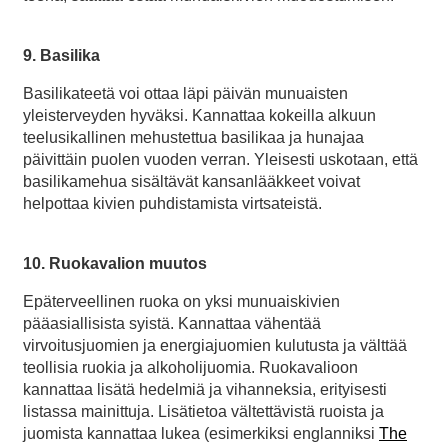
9. Basilika
Basilikateetä voi ottaa läpi päivän munuaisten
yleisterveyden hyväksi. Kannattaa kokeilla alkuun
teelusikallinen mehustettua basilikaa ja hunajaa
päivittäin puolen vuoden verran. Yleisesti uskotaan, että
basilikamehua sisältävät kansanlääkkeet voivat
helpottaa kivien puhdistamista virtsateistä.
10. Ruokavalion muutos
Epäterveellinen ruoka on yksi munuaiskivien
pääasiallisista syistä. Kannattaa vähentää
virvoitusjuomien ja energiajuomien kulutusta ja välttää
teollisia ruokia ja alkoholijuomia. Ruokavalioon
kannattaa lisätä hedelmiä ja vihanneksia, erityisesti
listassa mainittuja. Lisätietoa vältettävistä ruoista ja
juomista kannattaa lukea (esimerkiksi englanniksi
The