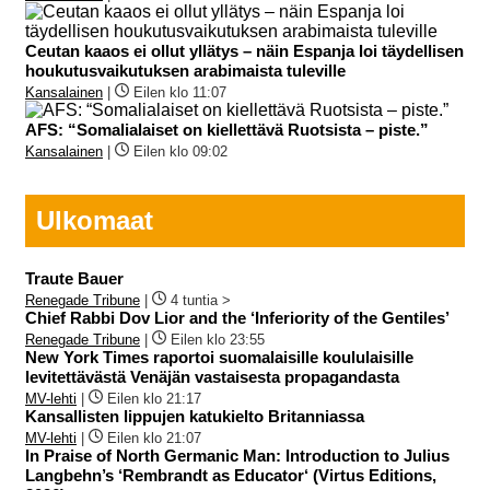
Ceutan kaaos ei ollut yllätys – näin Espanja loi täydellisen
houkutusvaikutuksen arabimaista tuleville
Kansalainen
|
Eilen klo 11:07
AFS: “Somalialaiset on kiellettävä Ruotsista – piste.”
Kansalainen
|
Eilen klo 09:02
Ulkomaat
Traute Bauer
Renegade Tribune
|
4 tuntia >
Chief Rabbi Dov Lior and the ‘Inferiority of the Gentiles’
Renegade Tribune
|
Eilen klo 23:55
New York Times raportoi suomalaisille koululaisille
levitettävästä Venäjän vastaisesta propagandasta
MV-lehti
|
Eilen klo 21:17
Kansallisten lippujen katukielto Britanniassa
MV-lehti
|
Eilen klo 21:07
In Praise of North Germanic Man: Introduction to Julius
Langbehn’s ‘Rembrandt as Educator‘ (Virtus Editions,