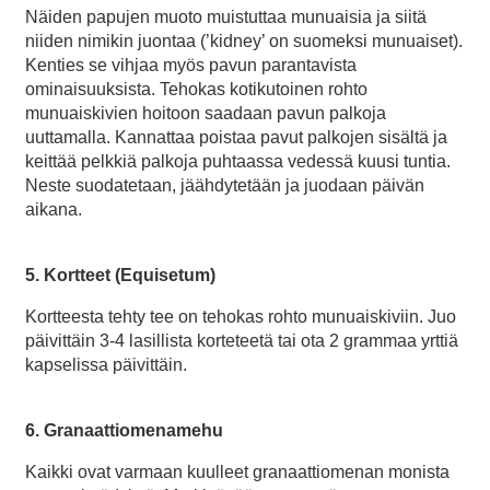
Näiden papujen muoto muistuttaa munuaisia ja siitä
niiden nimikin juontaa (’kidney’ on suomeksi munuaiset).
Kenties se vihjaa myös pavun parantavista
ominaisuuksista. Tehokas kotikutoinen rohto
munuaiskivien hoitoon saadaan pavun palkoja
uuttamalla. Kannattaa poistaa pavut palkojen sisältä ja
keittää pelkkiä palkoja puhtaassa vedessä kuusi tuntia.
Neste suodatetaan, jäähdytetään ja juodaan päivän
aikana.
5. Kortteet (Equisetum)
Kortteesta tehty tee on tehokas rohto munuaiskiviin. Juo
päivittäin 3-4 lasillista korteteetä tai ota 2 grammaa yrttiä
kapselissa päivittäin.
6. Granaattiomenamehu
Kaikki ovat varmaan kuulleet granaattiomenan monista