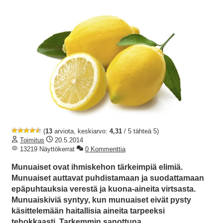
(
13
arviota, keskiarvo:
4,31
/ 5 tähteä 5)
Toimitus
20.5.2014
13219 Näyttökerrat
0 Kommenttia
Munuaiset ovat ihmiskehon tärkeimpiä elimiä.
Munuaiset auttavat puhdistamaan ja suodattamaan
epäpuhtauksia verestä ja kuona-aineita virtsasta.
Munuaiskiviä syntyy, kun munuaiset eivät pysty
käsittelemään haitallisia aineita tarpeeksi
tehokkaasti. Tarkemmin sanottuna