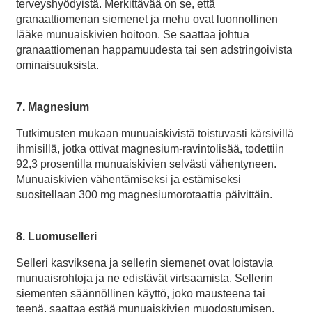
terveyshyödyistä. Merkittävää on se, että
granaattiomenan siemenet ja mehu ovat luonnollinen
lääke munuaiskivien hoitoon. Se saattaa johtua
granaattiomenan happamuudesta tai sen adstringoivista
ominaisuuksista.
7. Magnesium
Tutkimusten mukaan munuaiskivistä toistuvasti kärsivillä
ihmisillä, jotka ottivat magnesium-ravintolisää, todettiin
92,3 prosentilla munuaiskivien selvästi vähentyneen.
Munuaiskivien vähentämiseksi ja estämiseksi
suositellaan 300 mg magnesiumorotaattia päivittäin.
8. Luomuselleri
Selleri kasviksena ja sellerin siemenet ovat loistavia
munuaisrohtoja ja ne edistävät virtsaamista. Sellerin
siementen säännöllinen käyttö, joko mausteena tai
teenä, saattaa estää munuaiskivien muodostumisen.