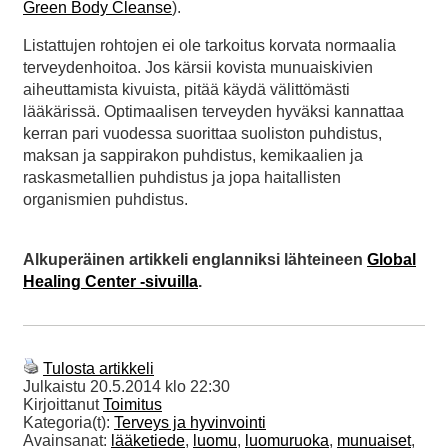
Green Body Cleanse
).
Listattujen rohtojen ei ole tarkoitus korvata normaalia
terveydenhoitoa. Jos kärsii kovista munuaiskivien
aiheuttamista kivuista, pitää käydä välittömästi
lääkärissä. Optimaalisen terveyden hyväksi kannattaa
kerran pari vuodessa suorittaa suoliston puhdistus,
maksan ja sappirakon puhdistus, kemikaalien ja
raskasmetallien puhdistus ja jopa haitallisten
organismien puhdistus.
Alkuperäinen artikkeli englanniksi lähteineen
Global
Healing Center -sivuilla
.
Tulosta artikkeli
Julkaistu
20.5.2014 klo 22:30
Kirjoittanut
Toimitus
Kategoria(t):
Terveys ja hyvinvointi
Avainsanat:
lääketiede
,
luomu
,
luomuruoka
,
munuaiset
,