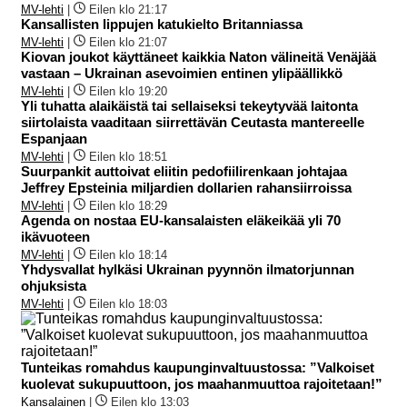
MV-lehti
|
Eilen klo 21:17
Kansallisten lippujen katukielto Britanniassa
MV-lehti
|
Eilen klo 21:07
Kiovan joukot käyttäneet kaikkia Naton välineitä Venäjää
vastaan – Ukrainan asevoimien entinen ylipäällikkö
MV-lehti
|
Eilen klo 19:20
Yli tuhatta alaikäistä tai sellaiseksi tekeytyvää laitonta
siirtolaista vaaditaan siirrettävän Ceutasta mantereelle
Espanjaan
MV-lehti
|
Eilen klo 18:51
Suurpankit auttoivat eliitin pedofiilirenkaan johtajaa
Jeffrey Epsteinia miljardien dollarien rahansiirroissa
MV-lehti
|
Eilen klo 18:29
Agenda on nostaa EU-kansalaisten eläkeikää yli 70
ikävuoteen
MV-lehti
|
Eilen klo 18:14
Yhdysvallat hylkäsi Ukrainan pyynnön ilmatorjunnan
ohjuksista
MV-lehti
|
Eilen klo 18:03
Tunteikas romahdus kaupunginvaltuustossa: ”Valkoiset
kuolevat sukupuuttoon, jos maahanmuuttoa rajoitetaan!”
Kansalainen
|
Eilen klo 13:03