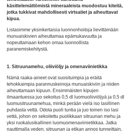
käsittelemättömistä mineraaleista muodostuu kiteitä,
jotka tukkivat mahdollisesti virtsatiet ja aiheuttavat
kipua.
Listasimme yksinkertaisia luonnonhoitoja lievittämään
munuaiskivien aiheuttamaa epämukavuutta ja
nopeuttamaan kehon omaa luonnollista
paranemiskehitystä.
1. Sitruunamehu, oliiviöljy ja omenaviinietikka
Nämä raaka-aineet ovat suosituimpia ja eräitä
tehokkaimpia parannuskeinoja munuaiskiviin ja niiden
aiheuttamaan kipuun. Ensimmäisten kipujen
ilmaantuessa juo sekoitus 0,5 dl luomuoliiviöljyä ja 0,5 dl
luomusitruunamehua, minkä perään vielä iso lasillinen
puhdasta vettä. Odota puoli tuntia ja juo toinen iso lasi
vettä, johon on sekoitettu puolikkaan sitruunan mehu ja
yksi ruokalusikallinen luomuomenaviinietikkaa. Jatka
nauttimalla veden, sitruunan ja etikan annos tunneittain,