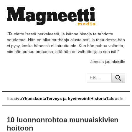
"Te olette isästä perkeleestä, ja isänne himoja te tahdotte
noudattaa. Hän on ollut murhaaja alusta asti, ja totuudessa hän
ei pysy, koska hänessä ei totuutta ole. Kun hän puhuu valhetta,
niin hän puhuu omaansa, sillä hän on valhettelija ja sen isä."
Jeesus juutalaisille
Etusivu
Yhteiskunta
Terveys ja hyvinvointi
Historia
Talous
In Eng
10 luonnonrohtoa munuaiskivien
hoitoon