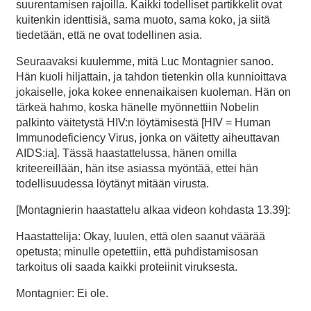
suurentamisen rajoilla. Kaikki todelliset partikkelit ovat
kuitenkin identtisiä, sama muoto, sama koko, ja siitä
tiedetään, että ne ovat todellinen asia.
Seuraavaksi kuulemme, mitä Luc Montagnier sanoo.
Hän kuoli hiljattain, ja tahdon tietenkin olla kunnioittava
jokaiselle, joka kokee ennenaikaisen kuoleman. Hän on
tärkeä hahmo, koska hänelle myönnettiin Nobelin
palkinto väitetystä HIV:n löytämisestä [HIV = Human
Immunodeficiency Virus, jonka on väitetty aiheuttavan
AIDS:ia]. Tässä haastattelussa, hänen omilla
kriteereillään, hän itse asiassa myöntää, ettei hän
todellisuudessa löytänyt mitään virusta.
[Montagnierin haastattelu alkaa videon kohdasta 13.39]:
Haastattelija: Okay, luulen, että olen saanut väärää
opetusta; minulle opetettiin, että puhdistamisosan
tarkoitus oli saada kaikki proteiinit viruksesta.
Montagnier: Ei ole.