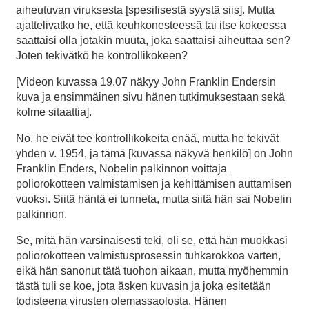
aiheutuvan viruksesta [spesifisestä syystä siis]. Mutta
ajattelivatko he, että keuhkonesteessä tai itse kokeessa
saattaisi olla jotakin muuta, joka saattaisi aiheuttaa sen?
Joten tekivätkö he kontrollikokeen?
[Videon kuvassa 19.07 näkyy John Franklin Endersin
kuva ja ensimmäinen sivu hänen tutkimuksestaan sekä
kolme sitaattia].
No, he eivät tee kontrollikokeita enää, mutta he tekivät
yhden v. 1954, ja tämä [kuvassa näkyvä henkilö] on John
Franklin Enders, Nobelin palkinnon voittaja
poliorokotteen valmistamisen ja kehittämisen auttamisen
vuoksi. Siitä häntä ei tunneta, mutta siitä hän sai Nobelin
palkinnon.
Se, mitä hän varsinaisesti teki, oli se, että hän muokkasi
poliorokotteen valmistusprosessin tuhkarokkoa varten,
eikä hän sanonut tätä tuohon aikaan, mutta myöhemmin
tästä tuli se koe, jota äsken kuvasin ja joka esitetään
todisteena virusten olemassaolosta. Hänen