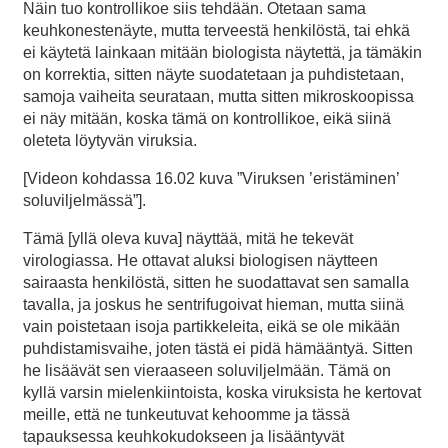
Näin tuo kontrollikoe siis tehdään. Otetaan sama
keuhkonestenäyte, mutta terveestä henkilöstä, tai ehkä
ei käytetä lainkaan mitään biologista näytettä, ja tämäkin
on korrektia, sitten näyte suodatetaan ja puhdistetaan,
samoja vaiheita seurataan, mutta sitten mikroskoopissa
ei näy mitään, koska tämä on kontrollikoe, eikä siinä
oleteta löytyvän viruksia.
[Videon kohdassa 16.02 kuva ”Viruksen ’eristäminen’
soluviljelmässä”].
Tämä [yllä oleva kuva] näyttää, mitä he tekevät
virologiassa. He ottavat aluksi biologisen näytteen
sairaasta henkilöstä, sitten he suodattavat sen samalla
tavalla, ja joskus he sentrifugoivat hieman, mutta siinä
vain poistetaan isoja partikkeleita, eikä se ole mikään
puhdistamisvaihe, joten tästä ei pidä hämääntyä. Sitten
he lisäävät sen vieraaseen soluviljelmään. Tämä on
kyllä varsin mielenkiintoista, koska viruksista he kertovat
meille, että ne tunkeutuvat kehoomme ja tässä
tapauksessa keuhkokudokseen ja lisääntyvät