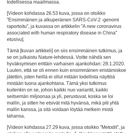
todellisessa maailmassa.
[Videon kohdassa 26.53 kuva, jossa on otsikko
”Ensimmäinen ja alkuperäinen SARS-CoV-2 -genomi
raportoitu”, ja kuvassa on artikkelin ”A new coronavirus
associated with human respiratory disease in China”
etusivu].
Tämä [kuvan artikkeli] on siis ensimmäinen tutkimus, ja
se on julkaistu Nature-lehdessä. Voitte nähdä sen
hyväksymisen erittäin varhaisen ajankohdan: 28.1.2020.
Luulen, että se oli ennen kuin ensimmäinen eristämiskoe
jätettiin, joten heillä ei ollut mitään todellista näyttöä
mistään tuona ajankohtana. Tämä yksi tutkimus
kuitenkin on se, johon kaikki nuo variantit, kaikki
seitsemän miljoonaa ja yli, perustuvat, koska se loi
mallin, ja sitten he etsivät mitä hyvänsä, mikä piti yhtä
mallin kanssa, ja sitä voidaan löytää melkein mistä
tahansa.
[Videon kohdassa 27.29 kuva, jossa otsikko ”Metodit”, ja