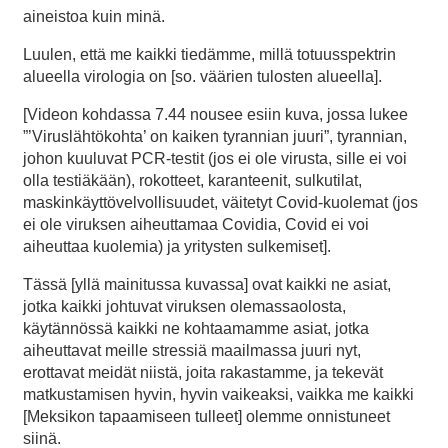
aineistoa kuin minä.
Luulen, että me kaikki tiedämme, millä totuusspektrin
alueella virologia on [so. väärien tulosten alueella].
[Videon kohdassa 7.44 nousee esiin kuva, jossa lukee
”’Viruslähtökohta’ on kaiken tyrannian juuri”, tyrannian,
johon kuuluvat PCR-testit (jos ei ole virusta, sille ei voi
olla testiäkään), rokotteet, karanteenit, sulkutilat,
maskinkäyttövelvollisuudet, väitetyt Covid-kuolemat (jos
ei ole viruksen aiheuttamaa Covidia, Covid ei voi
aiheuttaa kuolemia) ja yritysten sulkemiset].
Tässä [yllä mainitussa kuvassa] ovat kaikki ne asiat,
jotka kaikki johtuvat viruksen olemassaolosta,
käytännössä kaikki ne kohtaamamme asiat, jotka
aiheuttavat meille stressiä maailmassa juuri nyt,
erottavat meidät niistä, joita rakastamme, ja tekevät
matkustamisen hyvin, hyvin vaikeaksi, vaikka me kaikki
[Meksikon tapaamiseen tulleet] olemme onnistuneet
siinä.