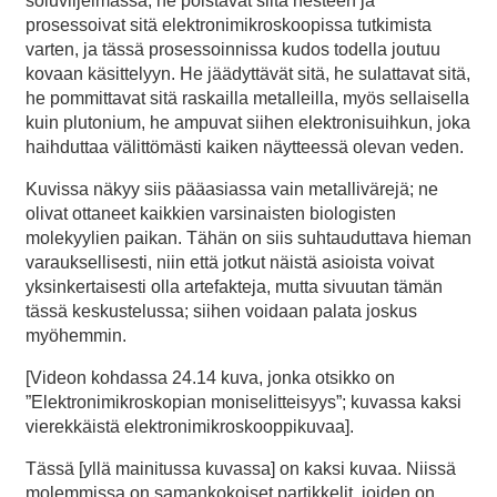
soluviljelmässä, he poistavat siitä nesteen ja
prosessoivat sitä elektronimikroskoopissa tutkimista
varten, ja tässä prosessoinnissa kudos todella joutuu
kovaan käsittelyyn. He jäädyttävät sitä, he sulattavat sitä,
he pommittavat sitä raskailla metalleilla, myös sellaisella
kuin plutonium, he ampuvat siihen elektronisuihkun, joka
haihduttaa välittömästi kaiken näytteessä olevan veden.
Kuvissa näkyy siis pääasiassa vain metallivärejä; ne
olivat ottaneet kaikkien varsinaisten biologisten
molekyylien paikan. Tähän on siis suhtauduttava hieman
varauksellisesti, niin että jotkut näistä asioista voivat
yksinkertaisesti olla artefakteja, mutta sivuutan tämän
tässä keskustelussa; siihen voidaan palata joskus
myöhemmin.
[Videon kohdassa 24.14 kuva, jonka otsikko on
”Elektronimikroskopian moniselitteisyys”; kuvassa kaksi
vierekkäistä elektronimikroskooppikuvaa].
Tässä [yllä mainitussa kuvassa] on kaksi kuvaa. Niissä
molemmissa on samankokoiset partikkelit, joiden on