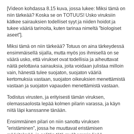
[Videon kohdassa 8.15 kuva, jossa lukee: Miksi tämä on
niin tärkeää? Koska se on TOTUUS! Usko viruksiin
kätkee sairauksien todelliset syyt ja niiden hoidot ja
tukee vääriä tarinoita, kuten tarinaa nimeltä ”biologiset
aseet”].
Miksi tämä on niin tärkeää? Totuus on aina tärkeydessä
ensimmäisellä sijalla, mutta myös jos ihmisellä on se
väärä usko, että virukset ovat todellisia ja aiheuttavat
näitä pelottavia sairauksia, joita voidaan julistaa milloin
vain, hänestä tulee suojaton, suojaton vääriä
kertomuksia vastaan, suojaton oikeuksien menettämistä
vastaan ja suojaton vapauden menettämistä vastaan.
Todistus virusten, ja erityisesti tämän viruksen,
olemassaolosta lepää kolmen pilarin varassa, ja käyn
niitä läpi kanssanne tänään.
Ensimmäinen pilari on niin sanottu viruksen
”eristäminen”, jossa he muuttavat eristämisen