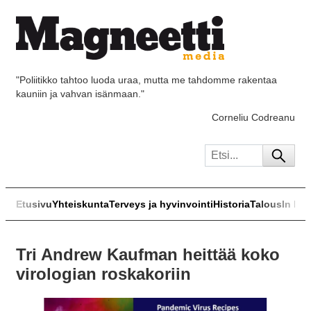
"Poliitikko tahtoo luoda uraa, mutta me tahdomme rakentaa
kauniin ja vahvan isänmaan."
Corneliu Codreanu
Etusivu
Yhteiskunta
Terveys ja hyvinvointi
Historia
Talous
In Eng
Tri Andrew Kaufman heittää koko
virologian roskakoriin