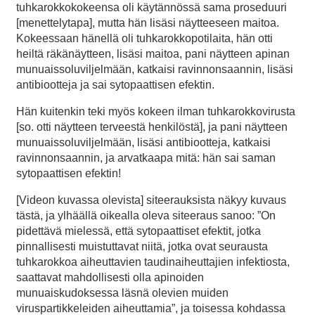
tuhkarokkokokeensa oli käytännössä sama proseduuri
[menettelytapa], mutta hän lisäsi näytteeseen maitoa.
Kokeessaan hänellä oli tuhkarokkopotilaita, hän otti
heiltä räkänäytteen, lisäsi maitoa, pani näytteen apinan
munuaissoluviljelmään, katkaisi ravinnonsaannin, lisäsi
antibiootteja ja sai sytopaattisen efektin.
Hän kuitenkin teki myös kokeen ilman tuhkarokkovirusta
[so. otti näytteen terveestä henkilöstä], ja pani näytteen
munuaissoluviljelmään, lisäsi antibiootteja, katkaisi
ravinnonsaannin, ja arvatkaapa mitä: hän sai saman
sytopaattisen efektin!
[Videon kuvassa olevista] siteerauksista näkyy kuvaus
tästä, ja ylhäällä oikealla oleva siteeraus sanoo: ”On
pidettävä mielessä, että sytopaattiset efektit, jotka
pinnallisesti muistuttavat niitä, jotka ovat seurausta
tuhkarokkoa aiheuttavien taudinaiheuttajien infektiosta,
saattavat mahdollisesti olla apinoiden
munuaiskudoksessa läsnä olevien muiden
viruspartikkeleiden aiheuttamia”, ja toisessa kohdassa