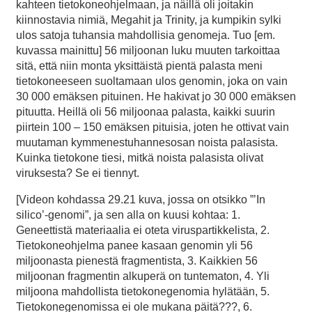
kahteen tietokoneohjelmaan, ja näillä oli joitakin
kiinnostavia nimiä, Megahit ja Trinity, ja kumpikin sylki
ulos satoja tuhansia mahdollisia genomeja. Tuo [em.
kuvassa mainittu] 56 miljoonan luku muuten tarkoittaa
sitä, että niin monta yksittäistä pientä palasta meni
tietokoneeseen suoltamaan ulos genomin, joka on vain
30 000 emäksen pituinen. He hakivat jo 30 000 emäksen
pituutta. Heillä oli 56 miljoonaa palasta, kaikki suurin
piirtein 100 – 150 emäksen pituisia, joten he ottivat vain
muutaman kymmenestuhannesosan noista palasista.
Kuinka tietokone tiesi, mitkä noista palasista olivat
viruksesta? Se ei tiennyt.
[Videon kohdassa 29.21 kuva, jossa on otsikko ”’In
silico’-genomi”, ja sen alla on kuusi kohtaa: 1.
Geneettistä materiaalia ei oteta viruspartikkelista, 2.
Tietokoneohjelma panee kasaan genomin yli 56
miljoonasta pienestä fragmentista, 3. Kaikkien 56
miljoonan fragmentin alkuperä on tuntematon, 4. Yli
miljoona mahdollista tietokonegenomia hylätään, 5.
Tietokonegenomissa ei ole mukana päitä???, 6.