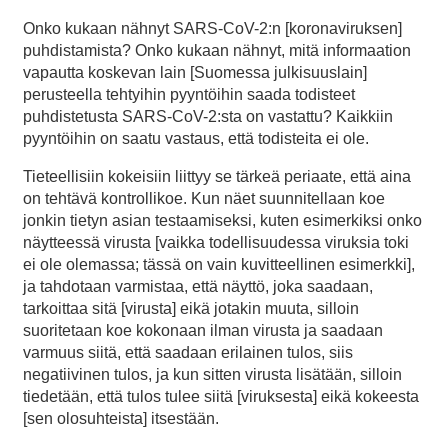
Onko kukaan nähnyt SARS-CoV-2:n [koronaviruksen]
puhdistamista? Onko kukaan nähnyt, mitä informaation
vapautta koskevan lain [Suomessa julkisuuslain]
perusteella tehtyihin pyyntöihin saada todisteet
puhdistetusta SARS-CoV-2:sta on vastattu? Kaikkiin
pyyntöihin on saatu vastaus, että todisteita ei ole.
Tieteellisiin kokeisiin liittyy se tärkeä periaate, että aina
on tehtävä kontrollikoe. Kun näet suunnitellaan koe
jonkin tietyn asian testaamiseksi, kuten esimerkiksi onko
näytteessä virusta [vaikka todellisuudessa viruksia toki
ei ole olemassa; tässä on vain kuvitteellinen esimerkki],
ja tahdotaan varmistaa, että näyttö, joka saadaan,
tarkoittaa sitä [virusta] eikä jotakin muuta, silloin
suoritetaan koe kokonaan ilman virusta ja saadaan
varmuus siitä, että saadaan erilainen tulos, siis
negatiivinen tulos, ja kun sitten virusta lisätään, silloin
tiedetään, että tulos tulee siitä [viruksesta] eikä kokeesta
[sen olosuhteista] itsestään.