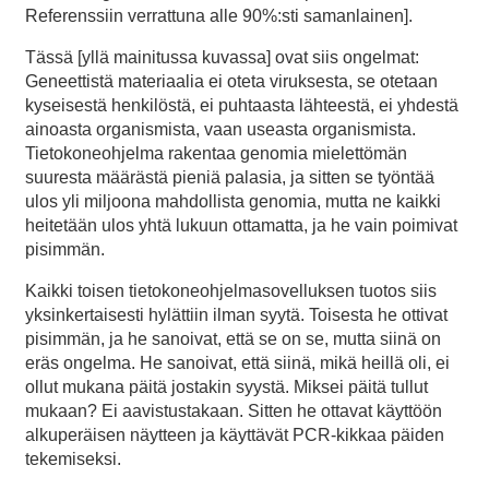
Referenssiin verrattuna alle 90%:sti samanlainen].
Tässä [yllä mainitussa kuvassa] ovat siis ongelmat:
Geneettistä materiaalia ei oteta viruksesta, se otetaan
kyseisestä henkilöstä, ei puhtaasta lähteestä, ei yhdestä
ainoasta organismista, vaan useasta organismista.
Tietokoneohjelma rakentaa genomia mielettömän
suuresta määrästä pieniä palasia, ja sitten se työntää
ulos yli miljoona mahdollista genomia, mutta ne kaikki
heitetään ulos yhtä lukuun ottamatta, ja he vain poimivat
pisimmän.
Kaikki toisen tietokoneohjelmasovelluksen tuotos siis
yksinkertaisesti hylättiin ilman syytä. Toisesta he ottivat
pisimmän, ja he sanoivat, että se on se, mutta siinä on
eräs ongelma. He sanoivat, että siinä, mikä heillä oli, ei
ollut mukana päitä jostakin syystä. Miksei päitä tullut
mukaan? Ei aavistustakaan. Sitten he ottavat käyttöön
alkuperäisen näytteen ja käyttävät PCR-kikkaa päiden
tekemiseksi.