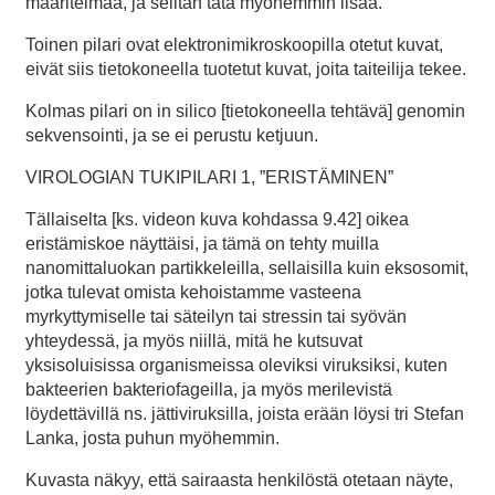
määritelmää, ja selitän tätä myöhemmin lisää.
Toinen pilari ovat elektronimikroskoopilla otetut kuvat,
eivät siis tietokoneella tuotetut kuvat, joita taiteilija tekee.
Kolmas pilari on in silico [tietokoneella tehtävä] genomin
sekvensointi, ja se ei perustu ketjuun.
VIROLOGIAN TUKIPILARI 1, ”ERISTÄMINEN”
Tällaiselta [ks. videon kuva kohdassa 9.42] oikea
eristämiskoe näyttäisi, ja tämä on tehty muilla
nanomittaluokan partikkeleilla, sellaisilla kuin eksosomit,
jotka tulevat omista kehoistamme vasteena
myrkyttymiselle tai säteilyn tai stressin tai syövän
yhteydessä, ja myös niillä, mitä he kutsuvat
yksisoluisissa organismeissa oleviksi viruksiksi, kuten
bakteerien bakteriofageilla, ja myös merilevistä
löydettävillä ns. jättiviruksilla, joista erään löysi tri Stefan
Lanka, josta puhun myöhemmin.
Kuvasta näkyy, että sairaasta henkilöstä otetaan näyte,