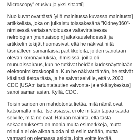
Microscopy” etusivu ja yksi sitaatti].
Nuo kuvat ovat tästä [yllä mainitussa kuvassa mainitusta]
artikkelista, joka on julkaistu toissakesänä ”Kidney360”-
nimisessä vertaisarvioidussa valtavirtaisessa
nefrologian [munuaisopin] aikakauslehdessä, ja
artikkelin tekijät huomasivat, että he näkivät niitä
täsmälleen samanlaisia partikkeleita, joiden sanotaan
olevan koronaviruksia, ihmisissä, joilla oli
munuaissairaus, kun he tutkivat heidän kudosnäytteitään
elektronimikroskoopilla. Kun he näkivät tämän, he etsivät
käsiinsä tietoa tästä, ja he saivat selville, että v. 2003
CDC [USA:n tartuntatautien valvonta- ja ehkäisykeskus]
sanoi saman asian. Kyllä, CDC.
Toisin sanoen on mahdotonta tietää, mitä nämä ovat,
katsomalla niitä. Itse asiassa ei ole mitään tapaa saada
selville, mitä ne ovat. Haluan mainita, että tästä
sekaannuksesta on monia muita esimerkkejä, mutta
minulla ei ole aikaa tuoda niitä esiin tänään, mutta
varmasti on olemassa asioita, joita voitte löytää.