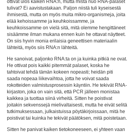
ottivat ulos kaiken RNA:n, mutta mistä nuo RNA-palaset
tulivat? Ei aavistustakaan. Paljon niistä tuli kyseisestä
ihmisestä, mutta on myös muita mikro-organismeja, joita
elää kehoissamme ja keuhkoissamme, ja
keuhkoissamme on vielä sitä, mitä olemme hengittäneet
sisäämme ilman mukana ennen kuin he ottavat näytteet.
On siis hyvin monia erilaisia geneettisen materiaalin
lähteitä, myös siis RNA:n lähteitä.
He sanoivat, paljonko RNA:ta on ja kuinka pitkiä ne ovat.
He ottivat pois kaikki pitemmät palaset, koska he
tahtoivat tehdä tämän kokeen nopeasti; heidän piti
saada nopeaa liikevaihtoa, jotta he voivat saada
rokotteiden valmistusprosessin käyntiin. He tekivät RNA-
kirjaston, joka on vain sitä, että PCR jälleen monistaa
kaikkea ja tuottaa siinä virheitä. Sitten he poistivat
joitakin sekvenssejä mielivaltaisesti, mutta he eivät selitä
tutkimuksessaan, julkaistuissa pöytäkirjoissaan, mitä he
poistivat tai kuinka he tekivät päätöksen, mitä poistetaan.
Sitten he panivat kaiken tietokoneeseen, ei yhteen vaan