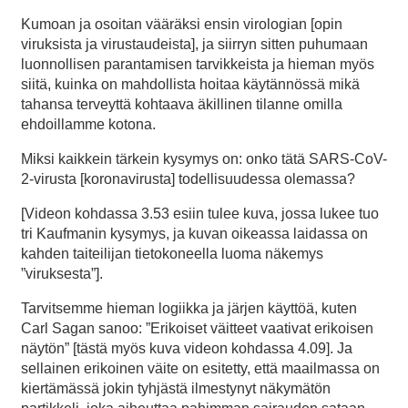
Kumoan ja osoitan vääräksi ensin virologian [opin
viruksista ja virustaudeista], ja siirryn sitten puhumaan
luonnollisen parantamisen tarvikkeista ja hieman myös
siitä, kuinka on mahdollista hoitaa käytännössä mikä
tahansa terveyttä kohtaava äkillinen tilanne omilla
ehdoillamme kotona.
Miksi kaikkein tärkein kysymys on: onko tätä SARS-CoV-
2-virusta [koronavirusta] todellisuudessa olemassa?
[Videon kohdassa 3.53 esiin tulee kuva, jossa lukee tuo
tri Kaufmanin kysymys, ja kuvan oikeassa laidassa on
kahden taiteilijan tietokoneella luoma näkemys
”viruksesta”].
Tarvitsemme hieman logiikka ja järjen käyttöä, kuten
Carl Sagan sanoo: ”Erikoiset väitteet vaativat erikoisen
näytön” [tästä myös kuva videon kohdassa 4.09]. Ja
sellainen erikoinen väite on esitetty, että maailmassa on
kiertämässä jokin tyhjästä ilmestynyt näkymätön