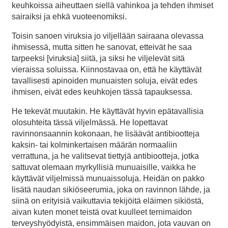
keuhkoissa aiheuttaen siellä vahinkoa ja tehden ihmiset
sairaiksi ja ehkä vuoteenomiksi.
Toisin sanoen viruksia jo viljellään sairaana olevassa
ihmisessä, mutta sitten he sanovat, etteivät he saa
tarpeeksi [viruksia] siitä, ja siksi he viljelevät sitä
vieraissa soluissa. Kiinnostavaa on, että he käyttävät
tavallisesti apinoiden munuaisten soluja, eivät edes
ihmisen, eivät edes keuhkojen tässä tapauksessa.
He tekevät muutakin. He käyttävät hyvin epätavallisia
olosuhteita tässä viljelmässä. He lopettavat
ravinnonsaannin kokonaan, he lisäävät antibiootteja
kaksin- tai kolminkertaisen määrän normaaliin
verrattuna, ja he valitsevat tiettyjä antibiootteja, jotka
sattuvat olemaan myrkyllisiä munuaisille, vaikka he
käyttävät viljelmissä munuaissoluja. Heidän on pakko
lisätä naudan sikiöseerumia, joka on ravinnon lähde, ja
siinä on erityisiä vaikuttavia tekijöitä eläimen sikiöstä,
aivan kuten monet teistä ovat kuulleet ternimaidon
terveyshyödyistä, ensimmäisen maidon, jota vauvan on