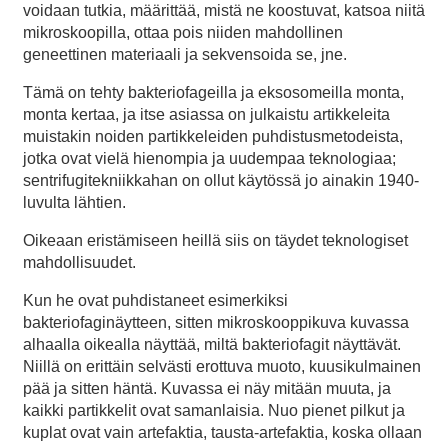
voidaan tutkia, määrittää, mistä ne koostuvat, katsoa niitä
mikroskoopilla, ottaa pois niiden mahdollinen
geneettinen materiaali ja sekvensoida se, jne.
Tämä on tehty bakteriofageilla ja eksosomeilla monta,
monta kertaa, ja itse asiassa on julkaistu artikkeleita
muistakin noiden partikkeleiden puhdistusmetodeista,
jotka ovat vielä hienompia ja uudempaa teknologiaa;
sentrifugitekniikkahan on ollut käytössä jo ainakin 1940-
luvulta lähtien.
Oikeaan eristämiseen heillä siis on täydet teknologiset
mahdollisuudet.
Kun he ovat puhdistaneet esimerkiksi
bakteriofaginäytteen, sitten mikroskooppikuva kuvassa
alhaalla oikealla näyttää, miltä bakteriofagit näyttävät.
Niillä on erittäin selvästi erottuva muoto, kuusikulmainen
pää ja sitten häntä. Kuvassa ei näy mitään muuta, ja
kaikki partikkelit ovat samanlaisia. Nuo pienet pilkut ja
kuplat ovat vain artefaktia, tausta-artefaktia, koska ollaan