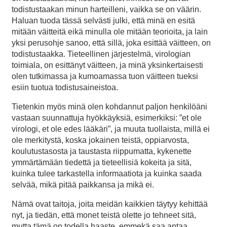
todistustaakan minun harteilleni, vaikka se on väärin.
Haluan tuoda tässä selvästi julki, että minä en esitä
mitään väitteitä eikä minulla ole mitään teorioita, ja lain
yksi perusohje sanoo, että sillä, joka esittää väitteen, on
todistustaakka. Tieteellinen järjestelmä, virologian
toimiala, on esittänyt väitteen, ja minä yksinkertaisesti
olen tutkimassa ja kumoamassa tuon väitteen tueksi
esiin tuotua todistusaineistoa.
Tietenkin myös minä olen kohdannut paljon henkilöäni
vastaan suunnattuja hyökkäyksiä, esimerkiksi: ”et ole
virologi, et ole edes lääkäri”, ja muuta tuollaista, millä ei
ole merkitystä, koska jokainen teistä, oppiarvosta,
koulutustasosta ja taustasta riippumatta, kykenette
ymmärtämään tiedettä ja tieteellisiä kokeita ja sitä,
kuinka tulee tarkastella informaatiota ja kuinka saada
selvää, mikä pitää paikkansa ja mikä ei.
Nämä ovat taitoja, joita meidän kaikkien täytyy kehittää
nyt, ja tiedän, että monet teistä olette jo tehneet sitä,
mutta tämä on todella haaste, emmekä saa antaa