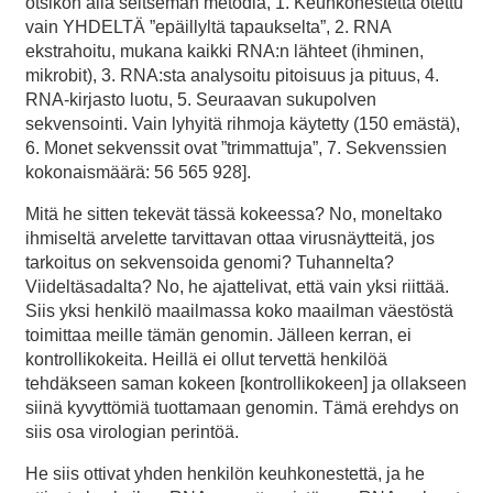
otsikon alla seitsemän metodia, 1. Keuhkonestettä otettu
vain YHDELTÄ ”epäillyltä tapaukselta”, 2. RNA
ekstrahoitu, mukana kaikki RNA:n lähteet (ihminen,
mikrobit), 3. RNA:sta analysoitu pitoisuus ja pituus, 4.
RNA-kirjasto luotu, 5. Seuraavan sukupolven
sekvensointi. Vain lyhyitä rihmoja käytetty (150 emästä),
6. Monet sekvenssit ovat ”trimmattuja”, 7. Sekvenssien
kokonaismäärä: 56 565 928].
Mitä he sitten tekevät tässä kokeessa? No, moneltako
ihmiseltä arvelette tarvittavan ottaa virusnäytteitä, jos
tarkoitus on sekvensoida genomi? Tuhannelta?
Viideltäsadalta? No, he ajattelivat, että vain yksi riittää.
Siis yksi henkilö maailmassa koko maailman väestöstä
toimittaa meille tämän genomin. Jälleen kerran, ei
kontrollikokeita. Heillä ei ollut tervettä henkilöä
tehdäkseen saman kokeen [kontrollikokeen] ja ollakseen
siinä kyvyttömiä tuottamaan genomin. Tämä erehdys on
siis osa virologian perintöä.
He siis ottivat yhden henkilön keuhkonestettä, ja he