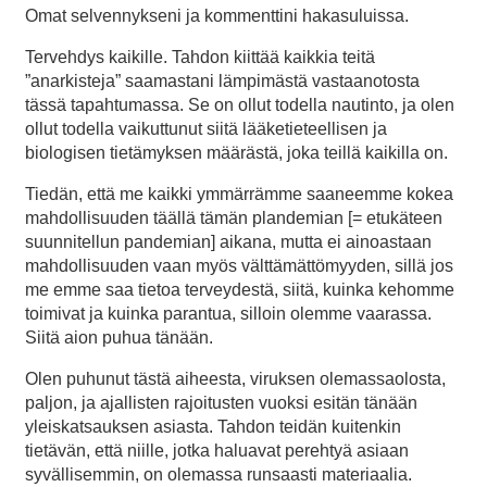
Omat selvennykseni ja kommenttini hakasuluissa.
Tervehdys kaikille. Tahdon kiittää kaikkia teitä
”anarkisteja” saamastani lämpimästä vastaanotosta
tässä tapahtumassa. Se on ollut todella nautinto, ja olen
ollut todella vaikuttunut siitä lääketieteellisen ja
biologisen tietämyksen määrästä, joka teillä kaikilla on.
Tiedän, että me kaikki ymmärrämme saaneemme kokea
mahdollisuuden täällä tämän plandemian [= etukäteen
suunnitellun pandemian] aikana, mutta ei ainoastaan
mahdollisuuden vaan myös välttämättömyyden, sillä jos
me emme saa tietoa terveydestä, siitä, kuinka kehomme
toimivat ja kuinka parantua, silloin olemme vaarassa.
Siitä aion puhua tänään.
Olen puhunut tästä aiheesta, viruksen olemassaolosta,
paljon, ja ajallisten rajoitusten vuoksi esitän tänään
yleiskatsauksen asiasta. Tahdon teidän kuitenkin
tietävän, että niille, jotka haluavat perehtyä asiaan
syvällisemmin, on olemassa runsaasti materiaalia.