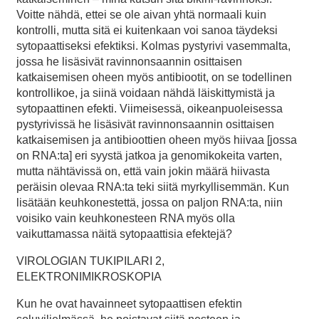
Voitte nähdä, ettei se ole aivan yhtä normaali kuin
kontrolli, mutta sitä ei kuitenkaan voi sanoa täydeksi
sytopaattiseksi efektiksi. Kolmas pystyrivi vasemmalta,
jossa he lisäsivät ravinnonsaannin osittaisen
katkaisemisen oheen myös antibiootit, on se todellinen
kontrollikoe, ja siinä voidaan nähdä läiskittymistä ja
sytopaattinen efekti. Viimeisessä, oikeanpuoleisessa
pystyrivissä he lisäsivät ravinnonsaannin osittaisen
katkaisemisen ja antibioottien oheen myös hiivaa [jossa
on RNA:ta] eri syystä jatkoa ja genomikokeita varten,
mutta nähtävissä on, että vain jokin määrä hiivasta
peräisin olevaa RNA:ta teki siitä myrkyllisemmän. Kun
lisätään keuhkonestettä, jossa on paljon RNA:ta, niin
voisiko vain keuhkonesteen RNA myös olla
vaikuttamassa näitä sytopaattisia efektejä?
VIROLOGIAN TUKIPILARI 2,
ELEKTRONIMIKROSKOPIA
Kun he ovat havainneet sytopaattisen efektin