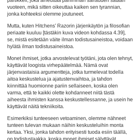
partikkeli, joka aiheuttaa pahimman sairauden sataan
vuoteen, mikä sitten oikeuttaa kaiken sen tyrannian,
jonka kohteeksi olemme joutuneet.
Mutta, kuten Hitchens’ Razorin järjenkäytön ja filosofian
periaate kuuluu [tästäkin kuva videon kohdassa 4.39],
se, mistä esitetään väite ilman todistusaineistoa, voidaan
hylätä ilman todistusaineistoa.
Monet ihmiset, jotka arvostelevat työtäni, jota olen tehnyt,
käyttävät loogista virhepäätelmää. Nämä ovat
järjenvastaisia argumentteja, jotka turmelevat todella
aitoa keskustelua ja ajatustenvaihtoa, ja tahdon
kiinnittää huomionne pariin sellaiseen, koska olen
varma, että te kaikki olette kohdanneet niitä tästä
aiheesta ihmisten kanssa keskustellessanne, ja usein he
käyttävät näitä tekniikoita.
Esimerkiksi tunteeseen vetoaminen, olemme nähneet
tunteen tulevan mukaan näihin keskusteluihin monta
kertaa. Yksi, jonka tahdon erityisesti tuoda esiin täällä,
on todistustaakka, koska monet ihmiset sälyttävät