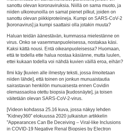
sanottu olevan koronaviruksia. Niillä on sama muoto, ja
niiden ulkoreunoilla on samat pienet pilkut, joiden on
sanottu olevan piikkiproteiineja. Kumpi on SARS-CoV-2
[koronavirus] ja kumpi saattaisi olla jotakin muuta?
Haluan teidän äänestävän, kummassa mielestänne on
virus. Onko se vasemmanpuoleisessa, nostakaa käsi.
Kaksi kättä nousi. Entä oikeanpuoleisessa? Huomaan,
että te todella ette halua nostaa käsiänne, mutta luulen,
ettei kukaan todella voi nähdä kuvien väillä eroa, eihän?
Ilmi käy [kuvien alle ilmestyy teksti, jossa ilmoitetaan
niiden lähde], että toinen on jonkun munuaistautia
sairastavan henkilön munuaisesta ennen Covidin
olemassaoloa otettu biopsia [kudosnäyte], ja toisen
väitetään olevan SARS-CoV-2-virus.
[Videon kohdassa 25.16 kuva, jossa näkyy lehden
”Kidney360” elokuussa 2020 julkaistun artikkelin
”Appearances Can Be Deceiving – Viral-like Inclusions
in COVID-19 Negative Renal Biopsies by Electron