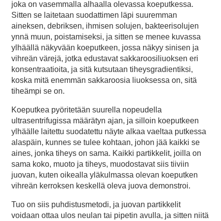
joka on vasemmalla alhaalla olevassa koeputkessa.
Sitten se laitetaan suodattimen läpi suuremman
aineksen, debriksen, ihmisen solujen, bakteerisolujen
ynnä muun, poistamiseksi, ja sitten se menee kuvassa
ylhäällä näkyvään koeputkeen, jossa näkyy sinisen ja
vihreän värejä, jotka edustavat sakkaroosiliuoksen eri
konsentraatioita, ja sitä kutsutaan tiheysgradientiksi,
koska mitä enemmän sakkaroosia liuoksessa on, sitä
tiheämpi se on.
Koeputkea pyöritetään suurella nopeudella
ultrasentrifugissa määrätyn ajan, ja silloin koeputkeen
ylhäälle laitettu suodatettu näyte alkaa vaeltaa putkessa
alaspäin, kunnes se tulee kohtaan, johon jää kaikki se
aines, jonka tiheys on sama. Kaikki partikkelit, joilla on
sama koko, muoto ja tiheys, muodostavat siis tiiviin
juovan, kuten oikealla yläkulmassa olevan koeputken
vihreän kerroksen keskellä oleva juova demonstroi.
Tuo on siis puhdistusmetodi, ja juovan partikkelit
voidaan ottaa ulos neulan tai pipetin avulla, ja sitten niitä