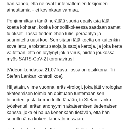
hän sanoo, että ne ovat tuntemattomien tekijöiden
aiheuttamia – ei kovinkaan varmaa.
Pohjimmiltaan tämä herättää suuria epäilyksiä tätä
koetta kohtaan, koska kontrollikokeessa saadaan samat
tulokset. Tässä tiedemiehen tulisi perääntyä ja
suunnitella uusi koe. Sen sijaan tätä koetta on kuitenkin
sovellettu ja toistettu satoja ja satoja kertoja, ja joka kerta
väitetään, että on löytynyt jokin virus, niiden joukossa
myös SARS-CoV-2 [koronavirus].
[Videon kohdassa 21.07 kuva, jossa on otsikkona: Tri
Stefan Lankan kontrollikoe].
Hiljattain, viime vuonna, eräs virologi, joka jätti virologian
akateemisen toimialan opittuaan tuntemaan sen
totuuden, josta kerron teille tänään, tri Stefan Lanka,
työskenteli erään anonyymin akateemisen tiedenaisen
kanssa, joka ei halua kenenkään tietävän, että hän
suoritti nämä kokeet laboratoriossaan.