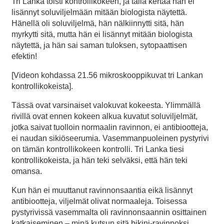
Tri Lanka toisti kontrollikokeen, ja tällä kertaa hän ei
lisännyt soluviljelmään mitään biologista näytettä.
Hänellä oli soluviljelmä, hän nälkiinnytti sitä, hän
myrkytti sitä, mutta hän ei lisännyt mitään biologista
näytettä, ja hän sai saman tuloksen, sytopaattisen
efektin!
[Videon kohdassa 21.56 mikroskooppikuvat tri Lankan
kontrollikokeista].
Tässä ovat varsinaiset valokuvat kokeesta. Ylimmällä
rivillä ovat ennen kokeen alkua kuvatut soluviljelmät,
jotka saivat tuolloin normaalin ravinnon, ei antibiootteja,
ei naudan sikiöseerumia. Vasemmanpuoleinen pystyrivi
on tämän kontrollikokeen kontrolli. Tri Lanka tiesi
kontrollikokeista, ja hän teki selväksi, että hän teki
omansa.
Kun hän ei muuttanut ravinnonsaantia eikä lisännyt
antibiootteja, viljelmät olivat normaaleja. Toisessa
pystyrivissä vasemmalta oli ravinnonsaannin osittainen
katkaiseminen – minä kutsun sitä bikini-ravinnoksi.