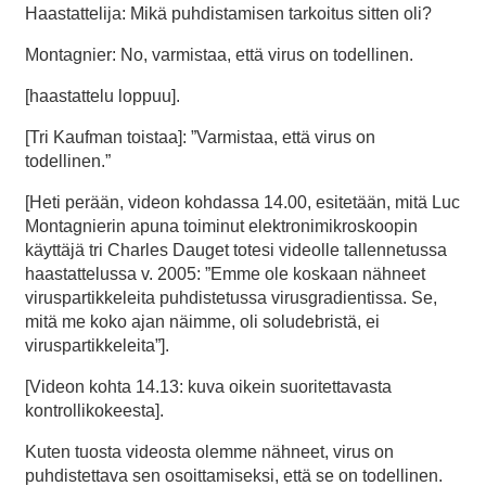
Haastattelija: Mikä puhdistamisen tarkoitus sitten oli?
Montagnier: No, varmistaa, että virus on todellinen.
[haastattelu loppuu].
[Tri Kaufman toistaa]: ”Varmistaa, että virus on
todellinen.”
[Heti perään, videon kohdassa 14.00, esitetään, mitä Luc
Montagnierin apuna toiminut elektronimikroskoopin
käyttäjä tri Charles Dauget totesi videolle tallennetussa
haastattelussa v. 2005: ”Emme ole koskaan nähneet
viruspartikkeleita puhdistetussa virusgradientissa. Se,
mitä me koko ajan näimme, oli soludebristä, ei
viruspartikkeleita”].
[Videon kohta 14.13: kuva oikein suoritettavasta
kontrollikokeesta].
Kuten tuosta videosta olemme nähneet, virus on
puhdistettava sen osoittamiseksi, että se on todellinen.