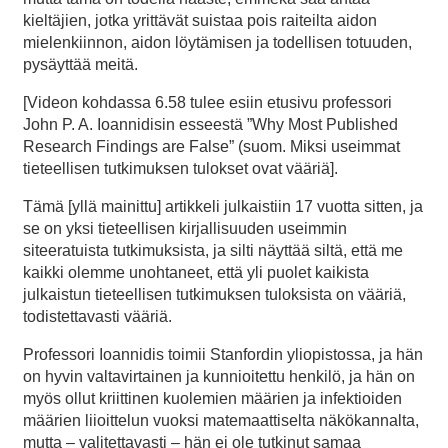
kieltäjien, jotka yrittävät suistaa pois raiteilta aidon
mielenkiinnon, aidon löytämisen ja todellisen totuuden,
pysäyttää meitä.
[Videon kohdassa 6.58 tulee esiin etusivu professori
John P. A. Ioannidisin esseestä ”Why Most Published
Research Findings are False” (suom. Miksi useimmat
tieteellisen tutkimuksen tulokset ovat vääriä].
Tämä [yllä mainittu] artikkeli julkaistiin 17 vuotta sitten, ja
se on yksi tieteellisen kirjallisuuden useimmin
siteeratuista tutkimuksista, ja silti näyttää siltä, että me
kaikki olemme unohtaneet, että yli puolet kaikista
julkaistun tieteellisen tutkimuksen tuloksista on vääriä,
todistettavasti vääriä.
Professori Ioannidis toimii Stanfordin yliopistossa, ja hän
on hyvin valtavirtainen ja kunnioitettu henkilö, ja hän on
myös ollut kriittinen kuolemien määrien ja infektioiden
määrien liioittelun vuoksi matemaattiselta näkökannalta,
mutta – valitettavasti – hän ei ole tutkinut samaa