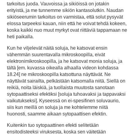
tarkoitus juoda. Vauvoissa ja sikiöissä on jotakin
erityistä, ja me tunnemme sikiön kantasolutkin. Naudan
sikiöseerumin tarkoitus on varmistaa, että solut pysyvät
elossa tarpeeksi kauan, niin että he voivat tehdä kokeen,
koska kaikki nuo muut myrkyt ovat riittäviä tappamaan ne
heti paikalla.
Kun he viljelevät näitä soluja, he katsovat ensin
vähemmän suurentavalla mikroskoopilla, eivät
elektronimikroskoopilla, ja he katsovat monia soluja, ja
tältä [em. kuvassa oikealla alhaalla videon kohdassa
18.24] ne mikroskoopilla katsottuna näyttävät. Ne
näyttävät sairailta, pelkästään katsomalla niitä. Siellä on
reikiä, noita läiskiä, ja tuollaista muutosta sanotaan
sytopaattiseksi efektiksi [soluja tuhoavaksi ja tappavaksi
vaikutukseksi]. Kyseessä on ei-spesifinen soluvaurio,
siis kun meillä on soluja ja me kohtelemme niitä
huonosti, saamme aikaan sytopaattisen efektin.
Kuitenkin tuo sytopaattinen efekti selitetään
ensitodisteeksi viruksesta, koska sen väitetään