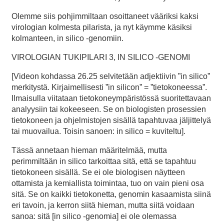
Olemme siis pohjimmiltaan osoittaneet vääriksi kaksi
virologian kolmesta pilarista, ja nyt käymme käsiksi
kolmanteen, in silico -genomiin.
VIROLOGIAN TUKIPILARI 3, IN SILICO -GENOMI
[Videon kohdassa 26.25 selvitetään adjektiivin ”in silico”
merkitystä. Kirjaimellisesti ”in silicon” = ”tietokoneessa”.
Ilmaisulla viitataan tietokoneympäristössä suoritettavaan
analyysiin tai kokeeseen. Se on biologisten prosessien
tietokoneen ja ohjelmistojen sisällä tapahtuvaa jäljittelyä
tai muovailua. Toisin sanoen: in silico = kuviteltu].
Tässä annetaan hieman määritelmää, mutta
perimmiltään in silico tarkoittaa sitä, että se tapahtuu
tietokoneen sisällä. Se ei ole biologisen näytteen
ottamista ja kemiallista toimintaa, tuo on vain pieni osa
sitä. Se on kaikki tietokonetta, genomin kasaamista siinä
eri tavoin, ja kerron siitä hieman, mutta siitä voidaan
sanoa: sitä [in silico -genomia] ei ole olemassa