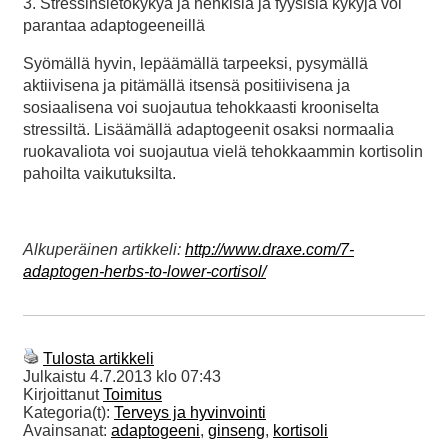
3. Stressinsietokykyä ja henkisiä ja fyysisiä kykyjä voi
parantaa adaptogeeneillä
Syömällä hyvin, lepäämällä tarpeeksi, pysymällä
aktiivisena ja pitämällä itsensä positiivisena ja
sosiaalisena voi suojautua tehokkaasti krooniselta
stressiltä. Lisäämällä adaptogeenit osaksi normaalia
ruokavaliota voi suojautua vielä tehokkaammin kortisolin
pahoilta vaikutuksilta.
Alkuperäinen artikkeli:
http://www.draxe.com/7-
adaptogen-herbs-to-lower-cortisol/
Tulosta artikkeli
Julkaistu
4.7.2013 klo 07:43
Kirjoittanut
Toimitus
Kategoria(t):
Terveys ja hyvinvointi
Avainsanat:
adaptogeeni
,
ginseng
,
kortisoli