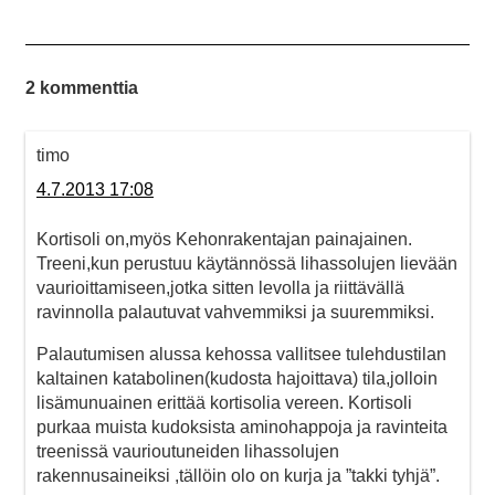
2 kommenttia
timo
4.7.2013 17:08
Kortisoli on,myös Kehonrakentajan painajainen.
Treeni,kun perustuu käytännössä lihassolujen lievään
vaurioittamiseen,jotka sitten levolla ja riittävällä
ravinnolla palautuvat vahvemmiksi ja suuremmiksi.
Palautumisen alussa kehossa vallitsee tulehdustilan
kaltainen katabolinen(kudosta hajoittava) tila,jolloin
lisämunuainen erittää kortisolia vereen. Kortisoli
purkaa muista kudoksista aminohappoja ja ravinteita
treenissä vaurioutuneiden lihassolujen
rakennusaineiksi ,tällöin olo on kurja ja ”takki tyhjä”.