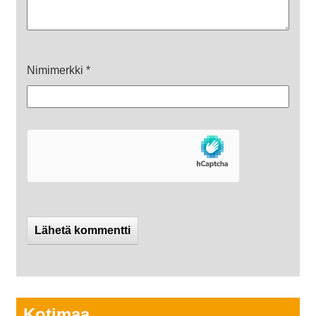
Nimimerkki
*
Kotimaa