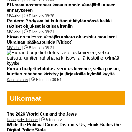
MV-lehti
|
Eilen klo 08:49
EU-maat nostattaneet kaasutuonnin Venäjältä uuteen
ennätykseen
MV-lehti
|
Eilen klo 08:38
Reuters: Yhdysvallat kuluttanut käytännössä kaikki
taktiset ohjukset iskuissa Iraniin
MV-lehti
|
Eilen klo 08:31
Kiova on tulessa: Venäjän ankara ohjusisku moukaroi
Ukrainan pääkaupunkia [Videot]
MV-lehti
|
Eilen klo 08:21
Purran budjettiehdotus: verotus kevenee, velka paisuu,
kuntien rahahana kiristyy ja järjestöille kylmää kyytiä
Kansalainen
|
Eilen klo 06:54
Ulkomaat
The 2026 World Cup and the Jews
Renegade Tribune
|
5 tuntia >
While the Political Circus Distracts Us, Flock Builds the
Digital Police State