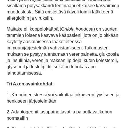
sisältämä polysakkaridi lentinaani ehkäisee kasvaimien
muodostusta. Siitä eristettävä iktyoli toimii lääkkeenä
allergioihin ja viruksiin.
Maitake eli koppelokääpä (
Grifola frondosa
) on suurten
tammien loisena kasvava kääpäsieni, jota on jo pitkään
käytetty aasialaisessa lääketieteessä
immuunijärjestelmän vahvistamiseen. Tutkimusten
mukaan se pystyy alentamaan verenpainetta, glukoosia
ja insuliinia, veren ja maksan lipidejä, kuten kolesteroli,
glyseridit ja fosfolipidit, sekä on tehokas apu
laihduttamisessa.
Tri Axen avainkohdat:
1. Krooninen stressi voi vaikuttaa jokaiseen fyysiseen ja
henkiseen järjestelmään
2. Adaptogeenit tasapainottavat ja palauttavat kehon
normaaliin