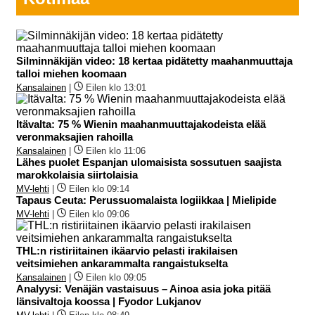
Silminnäkijän video: 18 kertaa pidätetty maahanmuuttaja
talloi miehen koomaan
Kansalainen
|
Eilen klo 13:01
Itävalta: 75 % Wienin maahanmuuttajakodeista elää
veronmaksajien rahoilla
Kansalainen
|
Eilen klo 11:06
Lähes puolet Espanjan ulomaisista sossutuen saajista
marokkolaisia siirtolaisia
MV-lehti
|
Eilen klo 09:14
Tapaus Ceuta: Perussuomalaista logiikkaa | Mielipide
MV-lehti
|
Eilen klo 09:06
THL:n ristiriitainen ikäarvio pelasti irakilaisen
veitsimiehen ankarammalta rangaistukselta
Kansalainen
|
Eilen klo 09:05
Analyysi: Venäjän vastaisuus – Ainoa asia joka pitää
länsivaltoja koossa | Fyodor Lukjanov