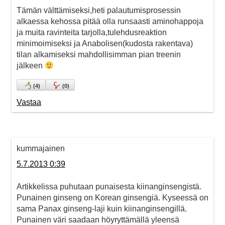
Tämän välttämiseksi,heti palautumisprosessin
alkaessa kehossa pitää olla runsaasti aminohappoja
ja muita ravinteita tarjolla,tulehdusreaktion
minimoimiseksi ja Anabolisen(kudosta rakentava)
tilan alkamiseksi mahdollisimman pian treenin
jälkeen
(
4
)
(
0
)
Vastaa
kummajainen
5.7.2013 0:39
Artikkelissa puhutaan punaisesta kiinanginsengistä.
Punainen ginseng on Korean ginsengiä. Kyseessä on
sama Panax ginseng-laji kuin kiinanginsengillä.
Punainen väri saadaan höyryttämällä yleensä