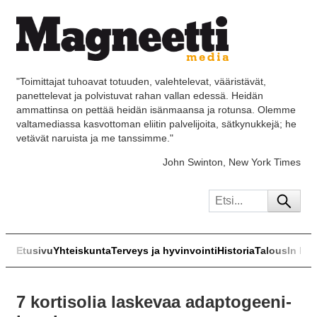
"Toimittajat tuhoavat totuuden, valehtelevat, vääristävät,
panettelevat ja polvistuvat rahan vallan edessä. Heidän
ammattinsa on pettää heidän isänmaansa ja rotunsa. Olemme
valtamediassa kasvottoman eliitin palvelijoita, sätkynukkejä; he
vetävät naruista ja me tanssimme."
John Swinton, New York Times
Etusivu
Yhteiskunta
Terveys ja hyvinvointi
Historia
Talous
In Eng
7 kortisolia laskevaa adaptogeeni-