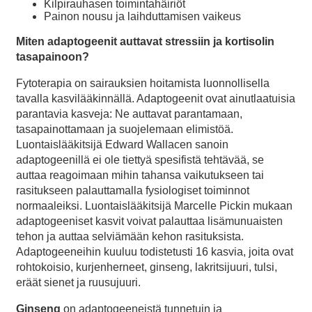
Kilpirauhasen toimintahäiriöt
Painon nousu ja laihduttamisen vaikeus
Miten adaptogeenit auttavat stressiin ja kortisolin
tasapainoon?
Fytoterapia on sairauksien hoitamista luonnollisella
tavalla kasvilääkinnällä. Adaptogeenit ovat ainutlaatuisia
parantavia kasveja: Ne auttavat parantamaan,
tasapainottamaan ja suojelemaan elimistöä.
Luontaislääkitsijä Edward Wallacen sanoin
adaptogeenillä ei ole tiettyä spesifistä tehtävää, se
auttaa reagoimaan mihin tahansa vaikutukseen tai
rasitukseen palauttamalla fysiologiset toiminnot
normaaleiksi. Luontaislääkitsijä Marcelle Pickin mukaan
adaptogeeniset kasvit voivat palauttaa lisämunuaisten
tehon ja auttaa selviämään kehon rasituksista.
Adaptogeeneihin kuuluu todistetusti 16 kasvia, joita ovat
rohtokoisio, kurjenherneet, ginseng, lakritsijuuri, tulsi,
eräät sienet ja ruusujuuri.
Ginseng
on adaptogeeneistä tunnetuin ja