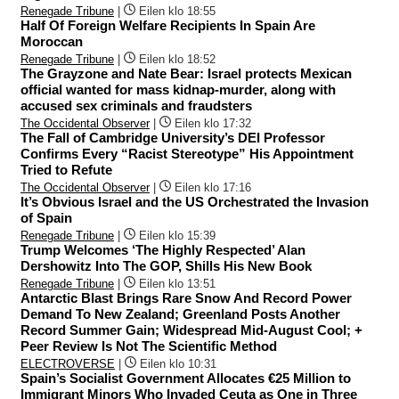
Renegade Tribune
|
Eilen klo 18:55
Half Of Foreign Welfare Recipients In Spain Are
Moroccan
Renegade Tribune
|
Eilen klo 18:52
The Grayzone and Nate Bear: Israel protects Mexican
official wanted for mass kidnap-murder, along with
accused sex criminals and fraudsters
The Occidental Observer
|
Eilen klo 17:32
The Fall of Cambridge University’s DEI Professor
Confirms Every “Racist Stereotype” His Appointment
Tried to Refute
The Occidental Observer
|
Eilen klo 17:16
It’s Obvious Israel and the US Orchestrated the Invasion
of Spain
Renegade Tribune
|
Eilen klo 15:39
Trump Welcomes ‘The Highly Respected’ Alan
Dershowitz Into The GOP, Shills His New Book
Renegade Tribune
|
Eilen klo 13:51
Antarctic Blast Brings Rare Snow And Record Power
Demand To New Zealand; Greenland Posts Another
Record Summer Gain; Widespread Mid-August Cool; +
Peer Review Is Not The Scientific Method
ELECTROVERSE
|
Eilen klo 10:31
Spain’s Socialist Government Allocates €25 Million to
Immigrant Minors Who Invaded Ceuta as One in Three