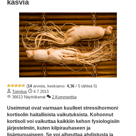
kasvia
(
14
arviota, keskiarvo:
4,36
/ 5 tähteä 5)
Toimitus
4.7.2013
36613 Näyttökerrat
2 Kommenttia
Useimmat ovat varmaan kuulleet stressihormoni
kortisolin haitallisista vaikutuksista. Kohonnut
kortisoli voi vaikuttaa kaikkiin kehon fysiologisiin
järjestelmiin, kuten kilpirauhaseen ja
lisämunuaiseen. Se voi aiheuttaa ahdistusta ja