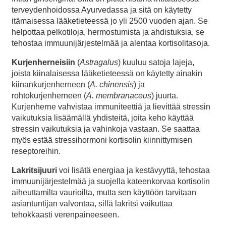
terveydenhoidossa Ayurvedassa ja sitä on käytetty
itämaisessa lääketieteessä jo yli 2500 vuoden ajan. Se
helpottaa pelkotiloja, hermostumista ja ahdistuksia, se
tehostaa immuunijärjestelmää ja alentaa kortisolitasoja.
Kurjenherneisiin
(
Astragalus
) kuuluu satoja lajeja,
joista kiinalaisessa lääketieteessä on käytetty ainakin
kiinankurjenherneen (
A. chinensis
) ja
rohtokurjenherneen (
A. membranaceus
) juurta.
Kurjenherne vahvistaa immuniteettiä ja lievittää stressin
vaikutuksia lisäämällä yhdisteitä, joita keho käyttää
stressin vaikutuksia ja vahinkoja vastaan. Se saattaa
myös estää stressihormoni kortisolin kiinnittymisen
reseptoreihin.
Lakritsijuuri
voi lisätä
energiaa ja kestävyyttä, tehostaa
immuunijärjestelmää ja suojella kateenkorvaa kortisolin
aiheuttamilta vaurioilta, mutta sen käyttöön tarvitaan
asiantuntijan valvontaa, sillä lakritsi vaikuttaa
tehokkaasti verenpaineeseen.