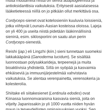
mutta muutamilla niistä on selviä adaptogeenisiä ja
antioksidanttisia vaikutuksia. Erityisesti aasialaisessa
lääketieteessä niillä on jo pitkään ollut merkittävä osa.
Cordyceps
-sienet ovat kotelosieniin kuuluvia loissieniä,
jotka viihtyvät Lounais-Aasian kosteissa oloissa. Lajeja
on yli 400 ja useita niistä pidetään lääkinnällisinä
sieninä, esim. siklosporiini on saatu alun perin
Cordyceps
-sienestä.
Reishi (
jap.
) eli Lingzhi (
kiin.
) sieni tunnetaan suomeksi
lakkakääpänä (
Ganoderma lucidum
). Se sisältää
luonnostaan polysakkarideja, terpeenejä ja muita
bioaktiivisia yhdisteitä. Sillä on syöpää ja kasvaimia
ehkäiseviä ja immuunijärjestelmää vahvistavia
vaikutuksia. Se alentaa verenpainetta, verensokeria ja
kolesterolia.
Shiitake eli siitakesienet (
Lentinula edodes
) ovat
Kiinassa luonnonvaraisina kasvavia sieniä, joita on
viljelty Japanissakin jo yli 1000 vuotta niiden hyvän
maun ja terveydellisten ominaisuuksien vuoksi. Sen