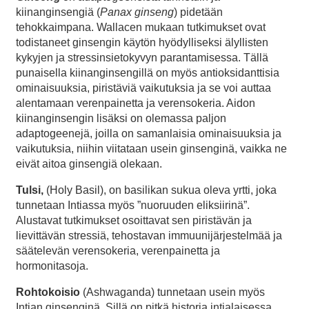
kiinanginsengiä (
Panax ginseng
) pidetään
tehokkaimpana. Wallacen mukaan tutkimukset ovat
todistaneet ginsengin käytön hyödylliseksi älyllisten
kykyjen ja stressinsietokyvyn parantamisessa. Tällä
punaisella kiinanginsengillä on myös antioksidanttisia
ominaisuuksia, piristäviä vaikutuksia ja se voi auttaa
alentamaan verenpainetta ja verensokeria. Aidon
kiinanginsengin lisäksi on olemassa paljon
adaptogeenejä, joilla on samanlaisia ominaisuuksia ja
vaikutuksia, niihin viitataan usein ginsenginä, vaikka ne
eivät aitoa ginsengiä olekaan.
Tulsi,
(Holy Basil), on basilikan sukua oleva yrtti, joka
tunnetaan Intiassa myös ”nuoruuden eliksiirinä”.
Alustavat tutkimukset osoittavat sen piristävän ja
lievittävän stressiä, tehostavan immuunijärjestelmää ja
säätelevän verensokeria, verenpainetta ja
hormonitasoja.
Rohtokoisio
(Ashwaganda) tunnetaan usein myös
Intian ginsenginä. Sillä on pitkä historia intialaisessa