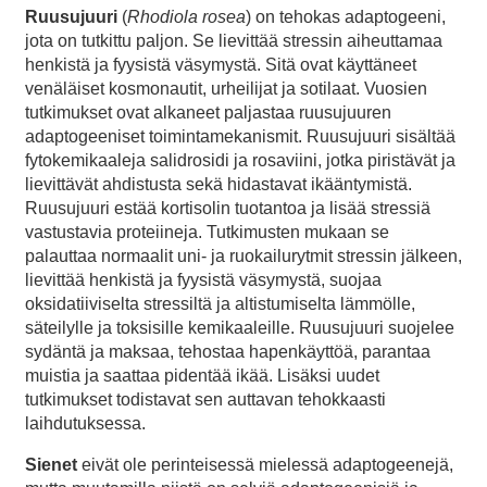
Ruusujuuri
(
Rhodiola rosea
) on tehokas adaptogeeni,
jota on tutkittu paljon. Se lievittää stressin aiheuttamaa
henkistä ja fyysistä väsymystä. Sitä ovat käyttäneet
venäläiset kosmonautit, urheilijat ja sotilaat. Vuosien
tutkimukset ovat alkaneet paljastaa ruusujuuren
adaptogeeniset toimintamekanismit. Ruusujuuri sisältää
fytokemikaaleja salidrosidi ja rosaviini, jotka piristävät ja
lievittävät ahdistusta sekä hidastavat ikääntymistä.
Ruusujuuri estää kortisolin tuotantoa ja lisää stressiä
vastustavia proteiineja. Tutkimusten mukaan se
palauttaa normaalit uni- ja ruokailurytmit stressin jälkeen,
lievittää henkistä ja fyysistä väsymystä, suojaa
oksidatiiviselta stressiltä ja altistumiselta lämmölle,
säteilylle ja toksisille kemikaaleille. Ruusujuuri suojelee
sydäntä ja maksaa, tehostaa hapenkäyttöä, parantaa
muistia ja saattaa pidentää ikää. Lisäksi uudet
tutkimukset todistavat sen auttavan tehokkaasti
laihdutuksessa.
Sienet
eivät ole perinteisessä mielessä adaptogeenejä,