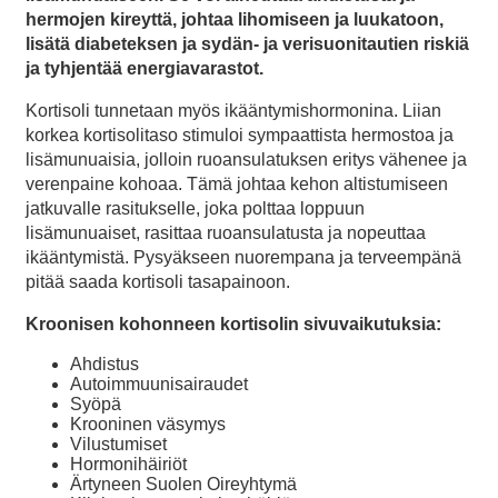
hermojen kireyttä, johtaa lihomiseen ja luukatoon,
lisätä diabeteksen ja sydän- ja verisuonitautien riskiä
ja tyhjentää energiavarastot.
Kortisoli tunnetaan myös ikääntymishormonina. Liian
korkea kortisolitaso stimuloi sympaattista hermostoa ja
lisämunuaisia, jolloin ruoansulatuksen eritys vähenee ja
verenpaine kohoaa. Tämä johtaa kehon altistumiseen
jatkuvalle rasitukselle, joka polttaa loppuun
lisämunuaiset, rasittaa ruoansulatusta ja nopeuttaa
ikääntymistä. Pysyäkseen nuorempana ja terveempänä
pitää saada kortisoli tasapainoon.
Kroonisen kohonneen kortisolin sivuvaikutuksia:
Ahdistus
Autoimmuunisairaudet
Syöpä
Krooninen väsymys
Vilustumiset
Hormonihäiriöt
Ärtyneen Suolen Oireyhtymä