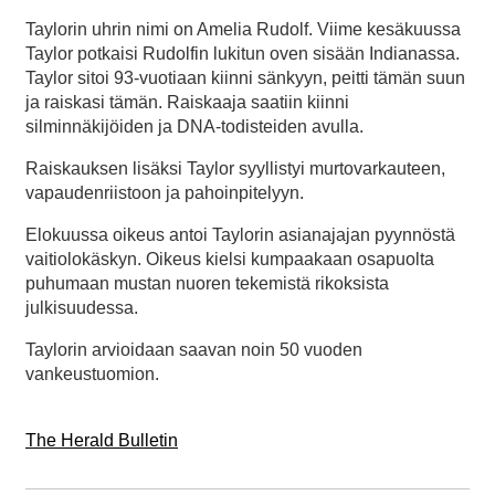
Taylorin uhrin nimi on Amelia Rudolf. Viime kesäkuussa
Taylor potkaisi Rudolfin lukitun oven sisään Indianassa.
Taylor sitoi 93-vuotiaan kiinni sänkyyn, peitti tämän suun
ja raiskasi tämän. Raiskaaja saatiin kiinni
silminnäkijöiden ja DNA-todisteiden avulla.
Raiskauksen lisäksi Taylor syyllistyi murtovarkauteen,
vapaudenriistoon ja pahoinpitelyyn.
Elokuussa oikeus antoi Taylorin asianajajan pyynnöstä
vaitiolokäskyn. Oikeus kielsi kumpaakaan osapuolta
puhumaan mustan nuoren tekemistä rikoksista
julkisuudessa.
Taylorin arvioidaan saavan noin 50 vuoden
vankeustuomion.
The Herald Bulletin