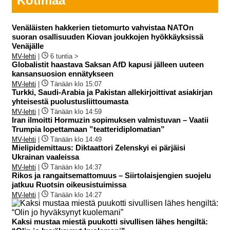
Kotimaa
Venäläisten hakkerien tietomurto vahvistaa NATOn
suoran osallisuuden Kiovan joukkojen hyökkäyksissä
Venäjälle
MV-lehti
|
6 tuntia >
Globalistit haastava Saksan AfD kapusi jälleen uuteen
kansansuosion ennätykseen
MV-lehti
|
Tänään klo 15:07
Turkki, Saudi-Arabia ja Pakistan allekirjoittivat asiakirjan
yhteisestä puolustusliittoumasta
MV-lehti
|
Tänään klo 14:59
Iran ilmoitti Hormuzin sopimuksen valmistuvan – Vaatii
Trumpia lopettamaan ”teatteridiplomatian”
MV-lehti
|
Tänään klo 14:49
Mielipidemittaus: Diktaattori Zelenskyi ei pärjäisi
Ukrainan vaaleissa
MV-lehti
|
Tänään klo 14:37
Rikos ja rangaitsemattomuus – Siirtolaisjengien suojelu
jatkuu Ruotsin oikeusistuimissa
MV-lehti
|
Tänään klo 14:27
Kaksi mustaa miestä puukotti sivullisen lähes hengiltä: