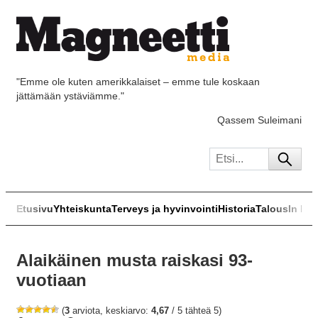
"Emme ole kuten amerikkalaiset – emme tule koskaan
jättämään ystäviämme."
Qassem Suleimani
Etusivu
Yhteiskunta
Terveys ja hyvinvointi
Historia
Talous
In Eng
Alaikäinen musta raiskasi 93-
vuotiaan
(
3
arviota, keskiarvo:
4,67
/ 5 tähteä 5)