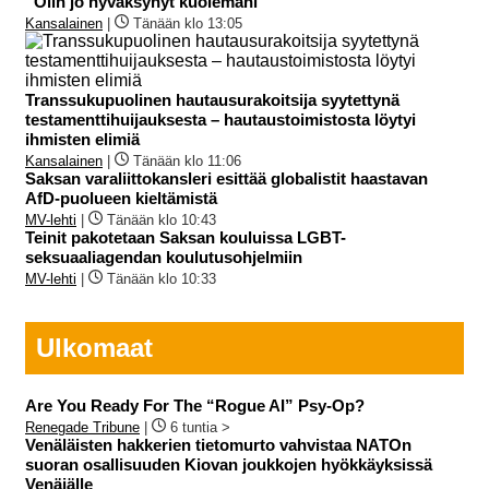
“Olin jo hyväksynyt kuolemani”
Kansalainen
|
Tänään klo 13:05
Transsukupuolinen hautausurakoitsija syytettynä
testamenttihuijauksesta – hautaustoimistosta löytyi
ihmisten elimiä
Kansalainen
|
Tänään klo 11:06
Saksan varaliittokansleri esittää globalistit haastavan
AfD-puolueen kieltämistä
MV-lehti
|
Tänään klo 10:43
Teinit pakotetaan Saksan kouluissa LGBT-
seksuaaliagendan koulutusohjelmiin
MV-lehti
|
Tänään klo 10:33
Ulkomaat
Are You Ready For The “Rogue AI” Psy-Op?
Renegade Tribune
|
6 tuntia >
Venäläisten hakkerien tietomurto vahvistaa NATOn
suoran osallisuuden Kiovan joukkojen hyökkäyksissä
Venäjälle