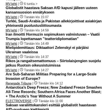
MV-lehti
|
6 tuntia >
Globalistit haastava Saksan AfD kapusi jälleen uuteen
kansansuosion ennätykseen
MV-lehti
|
Tänään klo 15:07
Turkki, Saudi-Arabia ja Pakistan allekirjoittivat asiakirjan
yhteisestä puolustusliittoumasta
MV-lehti
|
Tänään klo 14:59
Iran ilmoitti Hormuzin sopimuksen valmistuvan – Vaatii
Trumpia lopettamaan ”teatteridiplomatian”
MV-lehti
|
Tänään klo 14:49
Mielipidemittaus: Diktaattori Zelenskyi ei pärjäisi
Ukrainan vaaleissa
MV-lehti
|
Tänään klo 14:37
Rikos ja rangaitsemattomuus – Siirtolaisjengien suojelu
jatkuu Ruotsin oikeusistuimissa
MV-lehti
|
Tänään klo 14:27
Are Sub-Saharan Militias Preparing for a Large-Scale
Invasion of Europe?
Renegade Tribune
|
Tänään klo 14:12
Antarctica’s Deep Freeze; New Zealand Freeze Smashes
All-Time Records; Southern Africa Faces Another Blast;
+ The Arctic’s Year Without A Summer
ELECTROVERSE
|
Tänään klo 11:00
Saksan varaliittokansleri esittää globalistit haastavan
AfD-puolueen kieltämistä