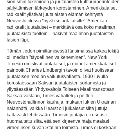
sionismin tukeminen ja juutalaisten kulttuuriperinteiden
säilyttämisen tärkeyden korostaminen. Amerikkalaiset
radikaalit ylistivät juutalaisten elämän kehitystä
Neuvostoliitossa ”hyväksi juutalaisille”. Amerikan
radikaalit juutalaiset – merkittävä osa koko maailman
juutalaisista tuolloin – näkivät maailman juutalaisten
lasien läpi.
Tämän tiedon pimittämisessä länsimaissa tärkeä tekijä
oli median ”täydellinen vaikeneminen”. New York
Timesin omistivat juutalaiset, ja monet amerikkalaiset
patriootit Charles Lindbergin tavoin olivat huolissaan
juutalaisen median vaikutusvallasta. 1930-luvulla
korostaessaan Saksan juutalaisten sortamista ja
yllyttäessään Yhdysvaltoja Toiseen Maailmansotaan
Saksaa vastaan, Times vähätteli ja peitteli
Neuvostohallinnon kauhuja, mukaan lukien Ukrainan
nälänhätä, vaikka Hearst oli julkaissut siitä juttuja
kattavasti lehdissään. Timesin johtajia oli useasti
huomautettu siitä, että sen kirjeenvaihtaja maalasi
virheellisen kuvan Stalinin toimista. Times ei koskaan