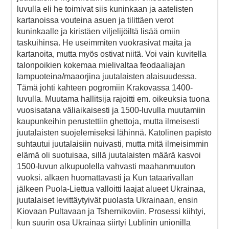
luvulla eli he toimivat siis kuninkaan ja aatelisten
kartanoissa vouteina asuen ja tilittäen verot
kuninkaalle ja kiristäen viljelijöiltä lisää omiin
taskuihinsa. He useimmiten vuokrasivat maita ja
kartanoita, mutta myös ostivat niitä. Voi vain kuvitella
talonpoikien kokemaa mielivaltaa feodaaliajan
lampuoteina/maaorjina juutalaisten alaisuudessa.
Tämä johti kahteen pogromiin Krakovassa 1400-
luvulla. Muutama hallitsija rajoitti em. oikeuksia tuona
vuosisatana väliaikaisesti ja 1500-luvulla muutamiin
kaupunkeihin perustettiin ghettoja, mutta ilmeisesti
juutalaisten suojelemiseksi lähinnä. Katolinen papisto
suhtautui juutalaisiin nuivasti, mutta mitä ilmeisimmin
elämä oli suotuisaa, sillä juutalaisten määrä kasvoi
1500-luvun alkupuolella vahvasti maahanmuuton
vuoksi. alkaen huomattavasti ja Kun tataarivallan
jälkeen Puola-Liettua valloitti laajat alueet Ukrainaa,
juutalaiset levittäytyivät puolasta Ukrainaan, ensin
Kiovaan Pultavaan ja Tshernikoviin. Prosessi kiihtyi,
kun suurin osa Ukrainaa siirtyi Lublinin unionilla