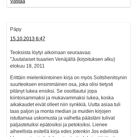
Vastaa
Päpy
15.10.2013 6:47
Teoksista löytyi aikoinaan seuraavaa:
”Juutalaiset tsaarien Venäjällä (kirjoituksen alku)
elokuu 18, 2011
Erittäin mielenkiintoinen kirja on myös Soltshenitsynin
suurteoksen ensimmäinen osa, joka olisi tietysti
pitänyt lukea ensiksi. Se osoittautui jopa
kiintoisammaksi ja mukavammaksi lukea, koska
aikakaudet eivät olleet niin synkkiä. Uutta asiaa tuli
taas paljon ja monta median ja muiden kirjojen
istuttamaa uskomusta ja valhetta päästäni tulivat
paljastetuiksi epätosiksi ja petoksiksi. Lienee
aiheellista esitellä kirja edes jotenkin Jos edellistä