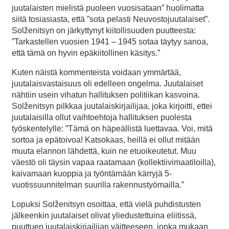
juutalaisten mielistä puoleen vuosisataan” huolimatta
siitä tosiasiasta, että ”sota pelasti Neuvostojuutalaiset”.
Solženitsyn on järkyttynyt kiitollisuuden puutteesta:
”Tarkastellen vuosien 1941 – 1945 sotaa täytyy sanoa,
että tämä on hyvin epäkiitollinen käsitys.”
Kuten näistä kommenteista voidaan ymmärtää,
juutalaisvastaisuus oli edelleen ongelma. Juutalaiset
nähtiin usein vihatun hallituksen politiikan kasvoina.
Solženitsyn pilkkaa juutalaiskirjailijaa, joka kirjoitti, ettei
juutalaisilla ollut vaihtoehtoja hallituksen puolesta
työskentelylle: ”Tämä on häpeällistä luettavaa. Voi, mitä
sortoa ja epätoivoa! Katsokaas, heillä ei ollut mitään
muuta elannon lähdettä, kuin ne etuoikeutetut. Muu
väestö oli täysin vapaa raatamaan (kollektiivimaatiloilla),
kaivamaan kuoppia ja työntämään kärryjä 5-
vuotissuunnitelman suurilla rakennustyömailla.”
Lopuksi Solženitsyn osoittaa, että vielä puhdistusten
jälkeenkin juutalaiset olivat yliedustettuina eliitissä,
puuttuen juutalaiskirjailijan väitteeseen, jonka mukaan