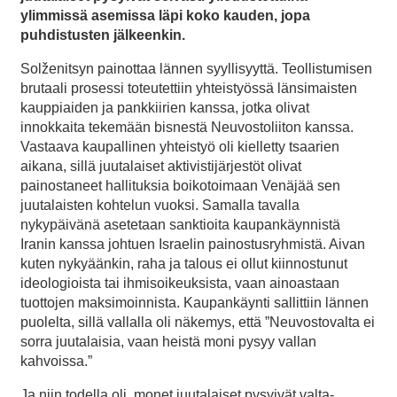
ylimmissä asemissa läpi koko kauden, jopa
puhdistusten jälkeenkin.
Solženitsyn painottaa lännen syyllisyyttä. Teollistumisen
brutaali prosessi toteutettiin yhteistyössä länsimaisten
kauppiaiden ja pankkiirien kanssa, jotka olivat
innokkaita tekemään bisnestä Neuvostoliiton kanssa.
Vastaava kaupallinen yhteistyö oli kielletty tsaarien
aikana, sillä juutalaiset aktivistijärjestöt olivat
painostaneet hallituksia boikotoimaan Venäjää sen
juutalaisten kohtelun vuoksi. Samalla tavalla
nykypäivänä asetetaan sanktioita kaupankäynnistä
Iranin kanssa johtuen Israelin painostusryhmistä. Aivan
kuten nykyäänkin, raha ja talous ei ollut kiinnostunut
ideologioista tai ihmisoikeuksista, vaan ainoastaan
tuottojen maksimoinnista. Kaupankäynti sallittiin lännen
puolelta, sillä vallalla oli näkemys, että ”Neuvostovalta ei
sorra juutalaisia, vaan heistä moni pysyy vallan
kahvoissa.”
Ja niin todella oli, monet juutalaiset pysyivät valta-