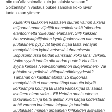
niin raa’alla voimalla kuin juutalaisia vastaan.”
Solženitsynin vastaus pukee sanoiksi koko luvun
tunteikkaan ytimen:
Kuitenkin kulakkien vastaisen suuren vainon aikana
miljoonat maanviljelijät menettivät sekä ’oikeuden
elantoon’ että ’oikeuden elämään’. Silti kaikkien
Neuvostokirjailijoiden kynät (joukossaan niin moni
juutalainen) pysyivät täysin hiljaa tästä Venäjän
maatyöläisten kylmäverisestä tuhoamisesta.
Sopusoinnussa heidän kanssaan koko länsi vaikeni.
Voiko syynä todella olla tiedon puute? Vai oliko
syynä kenties Neuvostohallinnon suojeleminen? Vai
johtuiko se pelkästä välinpitämättömyydestä?
Tämähän on käsittämätöntä: 15 miljoonaa
maatyöläistä ei vain menettänyt oikeutta käydä
korkeampia kouluja tai laatia väitöskirjaa tai saada
itselleen hieno virka – EI! Heidän omaisuutensa
takavarikoitiin ja heitä ajettiin kuin karjaa kodeistaan
kohti varmaa kuolemaa taigalla ja tundralla.
Juutalaiset, muiden urbaanien kiihkeiden aktivistien