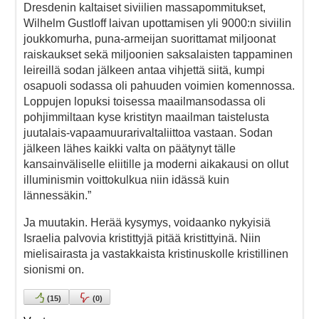
Dresdenin kaltaiset siviilien massapommitukset,
Wilhelm Gustloff laivan upottamisen yli 9000:n siviilin
joukkomurha, puna-armeijan suorittamat miljoonat
raiskaukset sekä miljoonien saksalaisten tappaminen
leireillä sodan jälkeen antaa vihjettä siitä, kumpi
osapuoli sodassa oli pahuuden voimien komennossa.
Loppujen lopuksi toisessa maailmansodassa oli
pohjimmiltaan kyse kristityn maailman taistelusta
juutalais-vapaamuurarivaltaliittoa vastaan. Sodan
jälkeen lähes kaikki valta on päätynyt tälle
kansainväliselle eliitille ja moderni aikakausi on ollut
illuminismin voittokulkua niin idässä kuin
lännessäkin.”
Ja muutakin. Herää kysymys, voidaanko nykyisiä
Israelia palvovia kristittyjä pitää kristittyinä. Niin
mielisairasta ja vastakkaista kristinuskolle kristillinen
sionismi on.
(
15
)
(
0
)