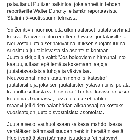
palauttanut Pulitzer palkintoa, joka annettiin lehden
reportterille Walter Durantylle tämän reportaasista
Stalinin 5-vuotissuunnitelmasta.
Solženitsyn huomioi, että ulkomaalaiset juutalaisryhmät
kokivat Neuvostoliiton edelleen hyväksi juutalaisille ja
Neuvostojuutalaiset näkivät hallituksen suojamuurina
suosittuja juutalaisvastaisia asenteita kohtaan.
Juutalaiskirjailija väitti: ”Jos bolsevismin hirmuhallinto
kaatuu, tullaan epäilemättä kokemaan laajoja
juutalaisvastaisia tuhoja ja väkivaltaa.
Neuvostohallinnon kaatuminen olisi katastrofi
juutalaisille ja jokaisen juutalaisten ystävän tulisi pelätä
kauhulla sellaista vaihtoehtoa.” Tunteet kävivät erityisen
kuumina Ukrainassa, jossa juutalaiset nähtiin
maanviljelijöiden nälänhädän aikaansaajina kostoksi
vuosisatojen juutalaisvastaisista asenteista.
Juutalaiset olivat huolissaan kaikesta mahdollisesta
venäläisen isänmaallisuuden henkiin herättämisestä.
Huoli venäläisten isänmaallisuudesta ”ei häipynyt