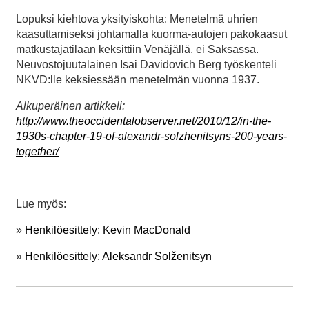
Lopuksi kiehtova yksityiskohta: Menetelmä uhrien
kaasuttamiseksi johtamalla kuorma-autojen pakokaasut
matkustajatilaan keksittiin Venäjällä, ei Saksassa.
Neuvostojuutalainen Isai Davidovich Berg työskenteli
NKVD:lle keksiessään menetelmän vuonna 1937.
Alkuperäinen artikkeli:
http://www.theoccidentalobserver.net/2010/12/in-the-
1930s-chapter-19-of-alexandr-solzhenitsyns-200-years-
together/
Lue myös:
»
Henkilöesittely: Kevin MacDonald
»
Henkilöesittely: Aleksandr Solženitsyn