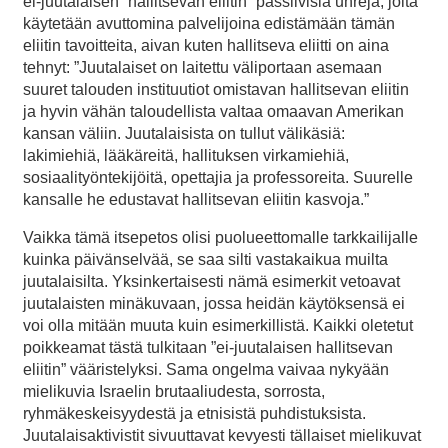
ei-juutalaisen ”hallitsevan eliitin” passiivisia uhreja, joita
käytetään avuttomina palvelijoina edistämään tämän
eliitin tavoitteita, aivan kuten hallitseva eliitti on aina
tehnyt: ”Juutalaiset on laitettu väliportaan asemaan
suuret talouden instituutiot omistavan hallitsevan eliitin
ja hyvin vähän taloudellista valtaa omaavan Amerikan
kansan väliin. Juutalaisista on tullut välikäsiä:
lakimiehiä, lääkäreitä, hallituksen virkamiehiä,
sosiaalityöntekijöitä, opettajia ja professoreita. Suurelle
kansalle he edustavat hallitsevan eliitin kasvoja.”
Vaikka tämä itsepetos olisi puolueettomalle tarkkailijalle
kuinka päivänselvää, se saa silti vastakaikua muilta
juutalaisilta. Yksinkertaisesti nämä esimerkit vetoavat
juutalaisten minäkuvaan, jossa heidän käytöksensä ei
voi olla mitään muuta kuin esimerkillistä. Kaikki oletetut
poikkeamat tästä tulkitaan ”ei-juutalaisen hallitsevan
eliitin” vääristelyksi. Sama ongelma vaivaa nykyään
mielikuvia Israelin brutaaliudesta, sorrosta,
ryhmäkeskeisyydestä ja etnisistä puhdistuksista.
Juutalaisaktivistit sivuuttavat kevyesti tällaiset mielikuvat