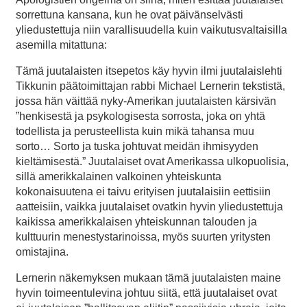
sorrettuna kansana, kun he ovat päivänselvästi
yliedustettuja niin varallisuudella kuin vaikutusvaltaisilla
asemilla mitattuna:
Tämä juutalaisten itsepetos käy hyvin ilmi juutalaislehti
Tikkunin päätoimittajan rabbi Michael Lernerin tekstistä,
jossa hän väittää nyky-Amerikan juutalaisten kärsivän
”henkisestä ja psykologisesta sorrosta, joka on yhtä
todellista ja perusteellista kuin mikä tahansa muu
sorto… Sorto ja tuska johtuvat meidän ihmisyyden
kieltämisestä.” Juutalaiset ovat Amerikassa ulkopuolisia,
sillä amerikkalainen valkoinen yhteiskunta
kokonaisuutena ei taivu erityisen juutalaisiin eettisiin
aatteisiin, vaikka juutalaiset ovatkin hyvin yliedustettuja
kaikissa amerikkalaisen yhteiskunnan talouden ja
kulttuurin menestystarinoissa, myös suurten yritysten
omistajina.
Lernerin näkemyksen mukaan tämä juutalaisten maine
hyvin toimeentulevina johtuu siitä, että juutalaiset ovat