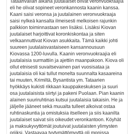
Tataarivallan aikana juutalaiset olivat veronvuokraajia
eli he olivat sopineet veronkannosta kaanin kanssa.
Kaani saisi veronsa ja juutalainen veronvuokraaja
saisi nylkeä kansalta ilmeisesti melkoisen rajunkin
palkkion toiminnastaan sen lisäksi. Lisäksi Kiovan
juutalaiset harjoittivat koronkiskontaa ja siten
velkaannuttivat Kiovan asukkaita. Tämä kaikki johti
suureen juutalaisvastaiseen kansannousuun
Kiovassa 1200-luvulla. Kaanin veronvuokraajia eli
juutalaisia surmattiin ja ajettiin maanpakoon. Kiova oli
ollut etnisesti suvaitsevainen pari vuosisataa ja
juutalaisia oli kai tullut monelta suunnalta kasaareina
tai muuten, Krimiltä, Bysantista ym. Tataarien
hyökkäys kukisti rikkaan kauppakeskuksen ja suuri
osa juutalaisista siirtyi ja pakeni Puolaan. Pian kaanin
alainen suuriruhtinas kutsui juutalaisia takaisin. He ja
jäljelle jääneet sekä muualta tulleet alkoivat ostaa
ruhtinaskuntia ja omistuksia itselleen ja siis kaanilta
juutalaiset saivat siis oikeudet veronkantoon. Köyhät
ja maksukyvyttömät joutuivat juutalaisten ylimysten
orjiksi. Vastaavaa tyytymättömyyttä oli monissa