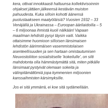
kera, ottivat innokkaasti haltuunsa kollektivisoinnin
ohjakset jättäen jälkeensä kestävän muiston
pahuudesta. Kuka silloin kohotti äänensä
puolustaakseen maatyöläisiä? Vuosien 1932 – 33
Venäjällä ja Ukrainassa – Euroopan äärilaidoilla – 5
– 6 miljoonaa ihmistä kuoli nälkään! Vapaan
maailman lehdistö pysyi täysin vaiti. Vaikka
ottaisimme huomioon silloisen länsimaisen
lehdistön äärimmäisen vasemmistolaisen
asenteellisuuden ja sen hartaan omistautumisen
Neuvostoliiton sosialistiselle ’kokeilulle’, on silti
mahdotonta olla hämmästymättä sitä, miten pitkälle
länsimaat pystyivät olemaan sokeita ja
välinpitämättömiä jopa kymmenien miljoonien
kanssaihmisten kärsimyksille.
Jos ei sitä ymmärrä, ei koe sitä sydämellään.