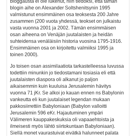
bloggausta ei ole lukenut, niin tiedoksi, että tämän
blogin aihe on Alexander Soltshenitsynin 1995
valmistunut ensimmäinen osa teoksesta 200 Jahre
zusammen (200 vuota yhdessä, teokset on julkaistu
vasta vuonna 2001 ja 2002. Tämän ensimmäisen
osan aiheena on Venäjän juutalaisten ja heidän
suhteidensa venäläisiin historia vuosina 1795-1916.
Ensimmäinen osa on kirjoitettu valmiiksi 1995 ja
toinen 2000).
Jo toisen osan assimilaatiota tarkastelleessa luvussa
todettiin minunkin jo tiedostamani tosiasia eli että
juutalaisten diaspora oli alkanut jo paljon
aikaisemmin kuin kuuluisa Jerusalemin hävitys
vuonna 71 jKr. Se alkoi jo kauan ennen ns Babylonin
vankeutta eli kun juutalaiset legendan mukaan
pakkosiirrettiin Babyloniaan (Babylon valloitti
Jerusalemin 596 eKr. Hajautuminen ympäri
Välimeren kauppakeskuksia oli vapaaehtoista ja
ilmeisesti myös lähtö siirtokuntaan Babyloniaan).
Siellä monet vaurastuivat eivätkä halunneet palata