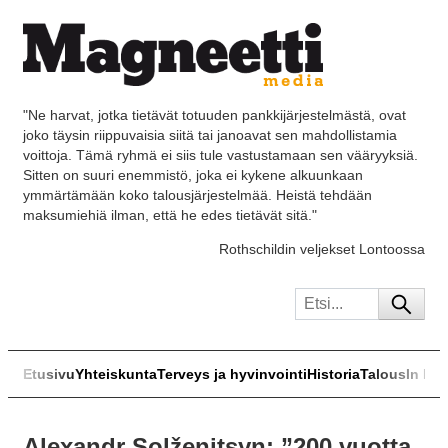
"Ne harvat, jotka tietävät totuuden pankkijärjestelmästä, ovat
joko täysin riippuvaisia siitä tai janoavat sen mahdollistamia
voittoja. Tämä ryhmä ei siis tule vastustamaan sen vääryyksiä.
Sitten on suuri enemmistö, joka ei kykene alkuunkaan
ymmärtämään koko talousjärjestelmää. Heistä tehdään
maksumiehiä ilman, että he edes tietävät sitä."
Rothschildin veljekset Lontoossa
Etusivu
Yhteiskunta
Terveys ja hyvinvointi
Historia
Talous
In Eng
Alexandr Solženitsyn: ”200 vuotta