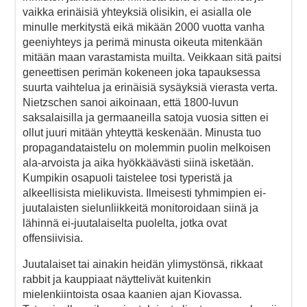
vaikka erinäisiä yhteyksiä olisikin, ei asialla ole
minulle merkitystä eikä mikään 2000 vuotta vanha
geeniyhteys ja perimä minusta oikeuta mitenkään
mitään maan varastamista muilta. Veikkaan sitä paitsi
geneettisen perimän kokeneen joka tapauksessa
suurta vaihtelua ja erinäisiä sysäyksiä vierasta verta.
Nietzschen sanoi aikoinaan, että 1800-luvun
saksalaisilla ja germaaneilla satoja vuosia sitten ei
ollut juuri mitään yhteyttä keskenään. Minusta tuo
propagandataistelu on molemmin puolin melkoisen
ala-arvoista ja aika hyökkäävästi siinä isketään.
Kumpikin osapuoli taistelee tosi typeristä ja
alkeellisista mielikuvista. Ilmeisesti tyhmimpien ei-
juutalaisten sielunliikkeitä monitoroidaan siinä ja
lähinnä ei-juutalaiselta puolelta, jotka ovat
offensiivisia.
Juutalaiset tai ainakin heidän ylimystönsä, rikkaat
rabbit ja kauppiaat näyttelivät kuitenkin
mielenkiintoista osaa kaanien ajan Kiovassa.