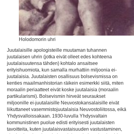
Holodomorin uhri
Juutalaisille apologisteille muutaman tuhannen
juutalaisen uhrin (jotka eivät olleet edes kohteena
juutalaisuutensa tähden) kohtalo ansaitsee
erityishuomiota, kun samalla murhattiin miljoonia ei-
juutalaisia. Juutalaisten osallisuus bolsevismissa on
kenties maailmanhistorian räikein esimerkki siitä, miten
moraalin periaatteet eivät koske juutalaisia (moraalin
partikularismi). Bolsevismin hirveät seuraukset
miljoonille ei-juutalaisille Neuvostokansalaisille eivät
liikuttaneet vasemmistojuutalaisia Neuvostoliitossa, eikä
Yhdysvalloissakaan. 1930-luvulla Yhdysvaltain
kommunistinen puolue edisti erityisesti juutalaisten
tavoitteita, kuten juutalaisvastaisuuden vastustaminen,