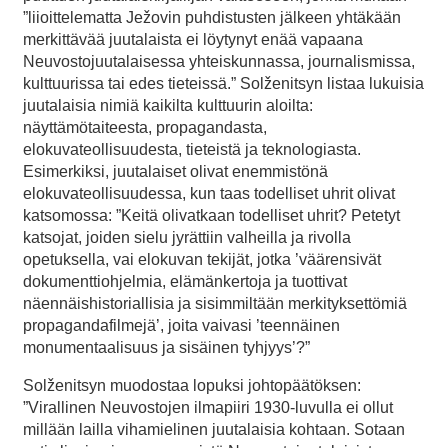
”liioittelematta Ježovin puhdistusten jälkeen yhtäkään
merkittävää juutalaista ei löytynyt enää vapaana
Neuvostojuutalaisessa yhteiskunnassa, journalismissa,
kulttuurissa tai edes tieteissä.” Solženitsyn listaa lukuisia
juutalaisia nimiä kaikilta kulttuurin aloilta:
näyttämötaiteesta, propagandasta,
elokuvateollisuudesta, tieteistä ja teknologiasta.
Esimerkiksi, juutalaiset olivat enemmistönä
elokuvateollisuudessa, kun taas todelliset uhrit olivat
katsomossa: ”Keitä olivatkaan todelliset uhrit? Petetyt
katsojat, joiden sielu jyrättiin valheilla ja rivolla
opetuksella, vai elokuvan tekijät, jotka ’väärensivät
dokumenttiohjelmia, elämänkertoja ja tuottivat
näennäishistoriallisia ja sisimmiltään merkityksettömiä
propagandafilmejä’, joita vaivasi ’teennäinen
monumentaalisuus ja sisäinen tyhjyys’?”
Solženitsyn muodostaa lopuksi johtopäätöksen:
”Virallinen Neuvostojen ilmapiiri 1930-luvulla ei ollut
millään lailla vihamielinen juutalaisia kohtaan. Sotaan