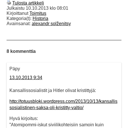
Tulosta artikkeli
Julkaistu
10.10.2013 klo 08:01
Kirjoittanut
Toimitus
Kategoria(t):
Historia
Avainsanat:
alexandr solženitsy
8 kommenttia
Päpy
13.10.2013 9:34
Kansallissosialistit ja Hitler olivat kristittyjä:
http://totuusbloki.wordpress.com/2013/10/13/kansallis
sosialistinen-saksa-oli-kristitty-valtio/
Hyvä kirjoitus:
”Atomipommi-iskut siviilikohteisiin samoin kuin