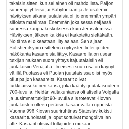
takaisin sitten, kun sellainen oli mahdollista. Paljon
suurempi yhteisö jäi Babyloniaan ja Jerusalemin
hävityksen aikana juutalaisia oli jo enemmän ympäri
silloista maailmaa. Enemmän jokaisessa neljässä
suuressa kauppakeskuksessa kuin Jerusalemissa.
Hävityksen jälkeen kaikkia ei karkotettu sieltäkään.
No tämä ei oikeastaan liity asiaan. Sen sijaan
Soltshenitsynin esittelemä nykyisten tieteilijöiden
näkökanta kasaareista liittyy. Kasaareilla on usean
tutkijan mukaan suora yhteys itäjuutalaisiin eli
juutalaisiin Venäjällä. Ilmeisesti suuri osa on käynyt
välillä Puolassa eli Puolan juutalaisissa olisi myös
ollut paljon kasaareita. Kasaarit olivat
turkkilaissukuinen kansa, joka kääntyi juutalaisuuteen
700-luvulla. Heidän valtakuntansa oli alisella Volgalla
ja uusimmat tutkijat 90-luvulla siis toteavat Kiovan
juutalaisten olleen peräisin kasaarivallan rippeistä.
Vuonna 996 Kiovan suuriruhtinas Sjatoslav kukisti
kasaarit tuhoisasti ja loput sortuivat mongolivallan
alle. Kasaarit olisivat tutkijoiden mukaan