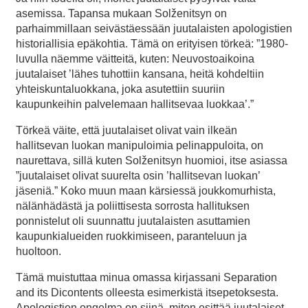
asemissa. Tapansa mukaan Solženitsyn on
parhaimmillaan seivästäessään juutalaisten apologistien
historiallisia epäkohtia. Tämä on erityisen törkeä: ”1980-
luvulla näemme väitteitä, kuten: Neuvostoaikoina
juutalaiset ’lähes tuhottiin kansana, heitä kohdeltiin
yhteiskuntaluokkana, joka asutettiin suuriin
kaupunkeihin palvelemaan hallitsevaa luokkaa’.”
Törkeä väite, että juutalaiset olivat vain ilkeän
hallitsevan luokan manipuloimia pelinappuloita, on
naurettava, sillä kuten Solženitsyn huomioi, itse asiassa
”juutalaiset olivat suurelta osin ’hallitsevan luokan’
jäseniä.” Koko muun maan kärsiessä joukkomurhista,
nälänhädästä ja poliittisesta sorrosta hallituksen
ponnistelut oli suunnattu juutalaisten asuttamien
kaupunkialueiden ruokkimiseen, paranteluun ja
huoltoon.
Tämä muistuttaa minua omassa kirjassani Separation
and its Dicontents olleesta esimerkistä itsepetoksesta.
Apologistien ongelma on siinä, miten esittää juutalaiset