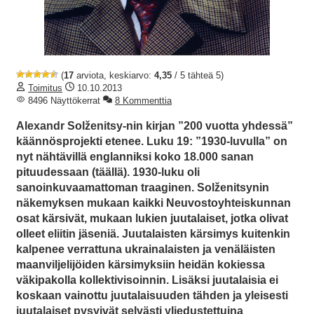
(
17
arviota, keskiarvo:
4,35
/ 5 tähteä 5)
Toimitus
10.10.2013
8496 Näyttökerrat
8 Kommenttia
Alexandr Solženitsy-nin kirjan ”200 vuotta yhdessä”
käännösprojekti etenee. Luku 19: ”1930-luvulla” on
nyt nähtävillä englanniksi koko 18.000 sanan
pituudessaan (täällä). 1930-luku oli
sanoinkuvaamattoman traaginen. Solženitsynin
näkemyksen mukaan kaikki Neuvostoyhteiskunnan
osat kärsivät, mukaan lukien juutalaiset, jotka olivat
olleet eliitin jäseniä. Juutalaisten kärsimys kuitenkin
kalpenee verrattuna ukrainalaisten ja venäläisten
maanviljelijöiden kärsimyksiin heidän kokiessa
väkipakolla kollektivisoinnin. Lisäksi juutalaisia ei
koskaan vainottu juutalaisuuden tähden ja yleisesti
juutalaiset pysyivät selvästi yliedustettuina