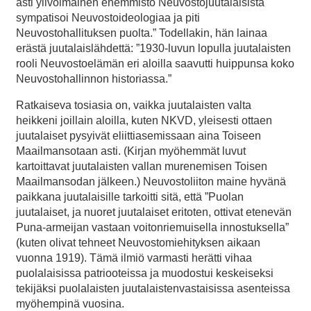
asti ylivoimainen enemmistö Neuvostojuutalaisista
sympatisoi Neuvostoideologiaa ja piti
Neuvostohallituksen puolta.” Todellakin, hän lainaa
erästä juutalaislähdettä: ”1930-luvun lopulla juutalaisten
rooli Neuvostoelämän eri aloilla saavutti huippunsa koko
Neuvostohallinnon historiassa.”
Ratkaiseva tosiasia on, vaikka juutalaisten valta
heikkeni joillain aloilla, kuten NKVD, yleisesti ottaen
juutalaiset pysyivät eliittiasemissaan aina Toiseen
Maailmansotaan asti. (Kirjan myöhemmät luvut
kartoittavat juutalaisten vallan murenemisen Toisen
Maailmansodan jälkeen.) Neuvostoliiton maine hyvänä
paikkana juutalaisille tarkoitti sitä, että ”Puolan
juutalaiset, ja nuoret juutalaiset eritoten, ottivat etenevän
Puna-armeijan vastaan voitonriemuisella innostuksella”
(kuten olivat tehneet Neuvostomiehityksen aikaan
vuonna 1919). Tämä ilmiö varmasti herätti vihaa
puolalaisissa patriooteissa ja muodostui keskeiseksi
tekijäksi puolalaisten juutalaistenvastaisissa asenteissa
myöhempinä vuosina.