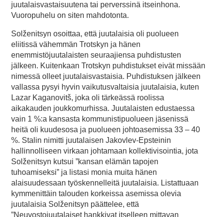
juutalaisvastaisuutena tai perverssinä itseinhona.
Vuoropuhelu on siten mahdotonta.
Solženitsyn osoittaa, että juutalaisia oli puolueen
eliitissä vähemmän Trotskyn ja hänen
enemmistöjuutalaisten seuraajiensa puhdistusten
jälkeen. Kuitenkaan Trotskyn puhdistukset eivät missään
nimessä olleet juutalaisvastaisia. Puhdistuksen jälkeen
vallassa pysyi hyvin vaikutusvaltaisia juutalaisia, kuten
Lazar Kaganovitš, joka oli tärkeässä roolissa
aikakauden joukkomurhissa. Juutalaisten edustaessa
vain 1 %:a kansasta kommunistipuolueen jäsenissä
heitä oli kuudesosa ja puolueen johtoasemissa 33 – 40
%. Stalin nimitti juutalaisen Jakovlev-Epsteinin
hallinnolliseen virkaan johtamaan kollektivisointia, jota
Solženitsyn kutsui ”kansan elämän tapojen
tuhoamiseksi” ja listasi monia muita hänen
alaisuudessaan työskennelleitä juutalaisia. Listattuaan
kymmenittäin talouden korkeissa asemissa olevia
juutalaisia Solženitsyn päättelee, että
”Neuvostojuutalaiset hankkivat itselleen mittavan