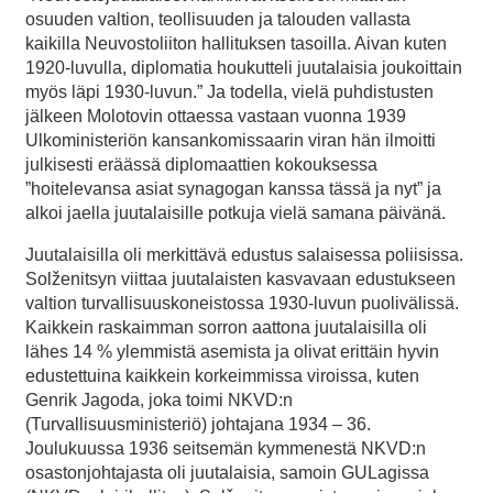
osuuden valtion, teollisuuden ja talouden vallasta
kaikilla Neuvostoliiton hallituksen tasoilla. Aivan kuten
1920-luvulla, diplomatia houkutteli juutalaisia joukoittain
myös läpi 1930-luvun.” Ja todella, vielä puhdistusten
jälkeen Molotovin ottaessa vastaan vuonna 1939
Ulkoministeriön kansankomissaarin viran hän ilmoitti
julkisesti eräässä diplomaattien kokouksessa
”hoitelevansa asiat synagogan kanssa tässä ja nyt” ja
alkoi jaella juutalaisille potkuja vielä samana päivänä.
Juutalaisilla oli merkittävä edustus salaisessa poliisissa.
Solženitsyn viittaa juutalaisten kasvavaan edustukseen
valtion turvallisuuskoneistossa 1930-luvun puolivälissä.
Kaikkein raskaimman sorron aattona juutalaisilla oli
lähes 14 % ylemmistä asemista ja olivat erittäin hyvin
edustettuina kaikkein korkeimmissa viroissa, kuten
Genrik Jagoda, joka toimi NKVD:n
(Turvallisuusministeriö) johtajana 1934 – 36.
Joulukuussa 1936 seitsemän kymmenestä NKVD:n
osastonjohtajasta oli juutalaisia, samoin GULagissa