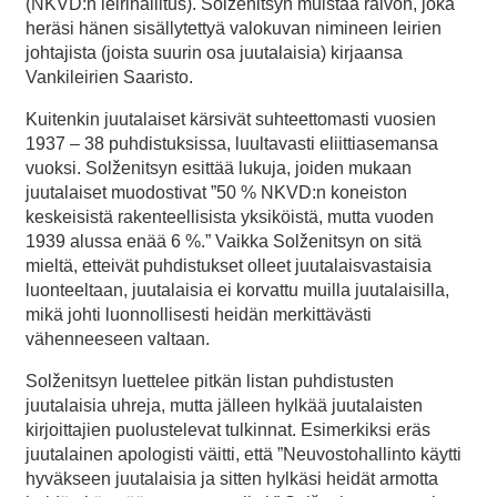
(NKVD:n leirihallitus). Solženitsyn muistaa raivon, joka
heräsi hänen sisällytettyä valokuvan nimineen leirien
johtajista (joista suurin osa juutalaisia) kirjaansa
Vankileirien Saaristo.
Kuitenkin juutalaiset kärsivät suhteettomasti vuosien
1937 – 38 puhdistuksissa, luultavasti eliittiasemansa
vuoksi. Solženitsyn esittää lukuja, joiden mukaan
juutalaiset muodostivat ”50 % NKVD:n koneiston
keskeisistä rakenteellisista yksiköistä, mutta vuoden
1939 alussa enää 6 %.” Vaikka Solženitsyn on sitä
mieltä, etteivät puhdistukset olleet juutalaisvastaisia
luonteeltaan, juutalaisia ei korvattu muilla juutalaisilla,
mikä johti luonnollisesti heidän merkittävästi
vähenneeseen valtaan.
Solženitsyn luettelee pitkän listan puhdistusten
juutalaisia uhreja, mutta jälleen hylkää juutalaisten
kirjoittajien puolustelevat tulkinnat. Esimerkiksi eräs
juutalainen apologisti väitti, että ”Neuvostohallinto käytti
hyväkseen juutalaisia ja sitten hylkäsi heidät armotta