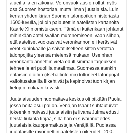
alueilla ja eri aikoina. Veronvuokraus on ollut myös
osa Suomen hostoriaa, mutta ilman juutalaisia. Luin
kerran yhden kirjan Suomen talonpoikien historiasta
1600-luvulla, jolloin palautettiin aatelisten kartanoita
Kaarle XI:n omistukseen. Tämä ei kuitenkaan johtanut
mihinkään aatelisvallan murenemiseen, vaan siihen,
että aateliset vuokrasivat veronkannon eli keräsivät
verot kuninkaalle ja saivat itselleen sitten verottaa
talonpojilta yleensä mielensä mukaan. Useinhan
veronkanto annettiin vielä edullisimman tarjouksen
tehneelle eri puolilla maailmaa. Suomessa etenkin
erilaisiin oloihin (itsehallinto mir) tottuneet talonpojat
valloitusalueilla liikehtivät ja kapinoivat tuon kirjan
tietojen mukaan kovasti.
Juutalaisuuden huomattava keskus oli pitkään Puola,
jossa heitä asui paljon. Venäjän tsaarit suhtautuivat
jokeenkin nuivasti juutalaisiin ja Iivana Julma edusti
heistä tiukinta linjaa, sillä hän ei suvainnut edes
juutalaisia kauppamatkustajia Venäjällä. Puolassa
juutalaisille myönnettiin aatelisten oikeudet 1200-