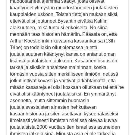
muodostaneet alemmat säädyt, jotka olisivat
kääntyneet ylimystön muodostaneiden juutalaisten
kauppiaiden uskoon. Toisten tietojen mukaan siksi,
etteivät olisi joutuneet Bysantin eivätkä Kalifin
alaisuuteen, mikä tuntuisi erikoiselta. No siinä
mennään taas historian hämäriin. Pääasia on, että
Arthur Koestlerinkin kuvaama kasaarikansa (13th
Tribe) on todellakin ollut olemassa ja että
juutalaisuuteen kääntynyt kansa on antanut oman
lisänsä juutalaisten joukkoon. Kasaarien osuus on
tärkeä ja siksikin ansaitsee maininnan, koska
törmäsin vuosia sitten merkilliseen ilmiöön: netissä
jotkut inttivät kovasti ja väittivät järkähtämättä, että
mitään kasaareja ei olisi koskaan ollutkaan tai että he
eivät olisi kääntyneet juutalaisiksi. En ymmärtänyt
asennetta, mutta sittemmin huomasin
juutalaisvastaisten ainesten hehkuttavan
kasaarihistoriaa ja siten asettavan kyseenalaiseksi
ilmeisesti yleisesti ihmisten mielissä olevaa kuvaa
juutalaisista 2000 vuotta sitten Israelissa asuneiden
ihmisten jälkeläisinä. Minusta asia ei ole tärkeä ja