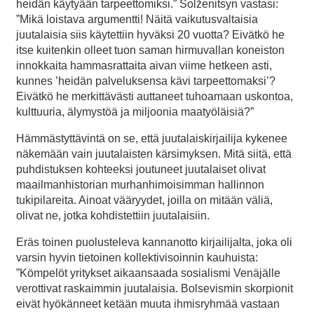
heidän käytyään tarpeettomiksi.” Solženitsyn vastasi:
”Mikä loistava argumentti! Näitä vaikutusvaltaisia
juutalaisia siis käytettiin hyväksi 20 vuotta? Eivätkö he
itse kuitenkin olleet tuon saman hirmuvallan koneiston
innokkaita hammasrattaita aivan viime hetkeen asti,
kunnes ’heidän palveluksensa kävi tarpeettomaksi’?
Eivätkö he merkittävästi auttaneet tuhoamaan uskontoa,
kulttuuria, älymystöä ja miljoonia maatyöläisiä?”
Hämmästyttävintä on se, että juutalaiskirjailija kykenee
näkemään vain juutalaisten kärsimyksen. Mitä siitä, että
puhdistuksen kohteeksi joutuneet juutalaiset olivat
maailmanhistorian murhanhimoisimman hallinnon
tukipilareita. Ainoat vääryydet, joilla on mitään väliä,
olivat ne, jotka kohdistettiin juutalaisiin.
Eräs toinen puolusteleva kannanotto kirjailijalta, joka oli
varsin hyvin tietoinen kollektivisoinnin kauhuista:
”Kömpelöt yritykset aikaansaada sosialismi Venäjälle
verottivat raskaimmin juutalaisia. Bolsevismin skorpionit
eivät hyökänneet ketään muuta ihmisryhmää vastaan