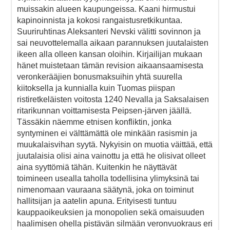
muissakin alueen kaupungeissa. Kaani hirmustui
kapinoinnista ja kokosi rangaistusretkikuntaa.
Suuriruhtinas Aleksanteri Nevski välitti sovinnon ja
sai neuvottelemalla aikaan parannuksen juutalaisten
ikeen alla olleen kansan oloihin. Kirjailijan mukaan
hänet muistetaan tämän revision aikaansaamisesta
veronkerääjien bonusmaksuihin yhtä suurella
kiitoksella ja kunnialla kuin Tuomas piispan
ristiretkeläisten voitosta 1240 Nevalla ja Saksalaisen
ritarikunnan voittamisesta Peipsen-järven jäällä.
Tässäkin näemme etnisen konfliktin, jonka
syntyminen ei välttämättä ole minkään rasismin ja
muukalaisvihan syytä. Nykyisin on muotia väittää, että
juutalaisia olisi aina vainottu ja että he olisivat olleet
aina syyttömiä tähän. Kuitenkin he näyttävät
toimineen usealla taholla todellisina ylimyksinä tai
nimenomaan vauraana säätynä, joka on toiminut
hallitsijan ja aatelin apuna. Erityisesti tuntuu
kauppaoikeuksien ja monopolien sekä omaisuuden
haalimisen ohella pistävän silmään veronvuokraus eri