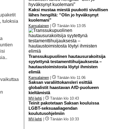
Kaksi mustaa miestä puukotti sivullisen
upaketit
lähes hengiltä: “Olin jo hyväksynyt
kuolemani”
, tuloksia
Kansalainen
|
Tänään klo 13:05
aa
untien
isi
Transsukupuolinen hautausurakoitsija
ia..
syytettynä testamenttihuijauksesta –
hautaustoimistosta löytyi ihmisten
elimiä
Kansalainen
|
Tänään klo 11:06
 vaikuttaa
Saksan varaliittokansleri esittää
globalistit haastavan AfD-puolueen
on
kieltämistä
MV-lehti
|
Tänään klo 10:43
Teinit pakotetaan Saksan kouluissa
LGBT-seksuaaliagendan
koulutusohjelmiin
MV-lehti
|
Tänään klo 10:33