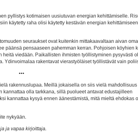
en pyllistys kotimaisen uusiutuvan energian kehittämiselle. Ris
iin käytetty raha olisi käytetty kestävän energian kehittämiseen
nettomuuden seuraukset ovat kuitenkin mittakaavaltaan aivan om
panee päänsä pensaaseen pahemman kerran. Pohjoisen köyhien k
n heitä viedään. Paikallisten ihmisten työllistyminen pysyvästi ol
dinvoimalaa rakentavat vierastyöläiset työllistävät vain poliis
•••
ielä rakennuslupaa. Meillä jokaisella on siis vielä mahdollisuus
annattaa olla tarkkana, sillä puolueet antavat edustajilleen
si kannattaa kysyä ennen äänestämistä, mitä mieltä ehdokas 
ite nykyään.
a ja vapaa kirjoittaja.