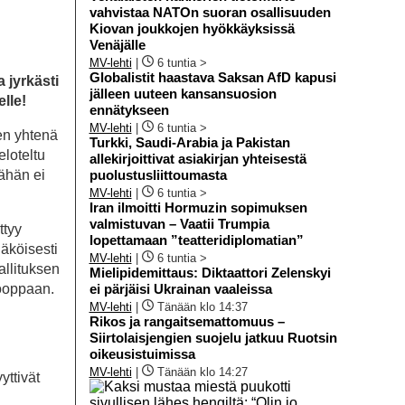
vahvistaa NATOn suoran osallisuuden
Kiovan joukkojen hyökkäyksissä
Venäjälle
MV-lehti
|
6 tuntia >
Globalistit haastava Saksan AfD kapusi
 jyrkästi
jälleen uuteen kansansuosion
lle!
ennätykseen
MV-lehti
|
6 tuntia >
ien yhtenä
Turkki, Saudi-Arabia ja Pakistan
eloteltu
allekirjoittivat asiakirjan yhteisestä
ähän ei
puolustusliittoumasta
MV-lehti
|
6 tuntia >
Iran ilmoitti Hormuzin sopimuksen
valmistuvan – Vaatii Trumpia
ttyy
lopettamaan ”teatteridiplomatian”
näköisesti
MV-lehti
|
6 tuntia >
allituksen
Mielipidemittaus: Diktaattori Zelenskyi
rooppaan.
ei pärjäisi Ukrainan vaaleissa
MV-lehti
|
Tänään klo 14:37
Rikos ja rangaitsemattomuus –
Siirtolaisjengien suojelu jatkuu Ruotsin
oikeusistuimissa
MV-lehti
|
Tänään klo 14:27
yttivät