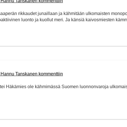
n Hannu Tanskanen kommenttiin
aperän rikkaudet junaillaan ja kähmitään ulkomaisten monopo
oaktiivinen luonto ja kuollut meri. Ja känsiä kaivosmiesten kämm
n Hannu Tanskanen kommenttiin
ettei Häkämies ole kähmimässä Suomen luonnonvaroja ulkomais