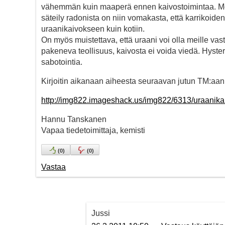
vähemmän kuin maaperä ennen kaivostoimintaa. Mon
säteily radonista on niin vomakasta, että karrikoide
uraanikaivokseen kuin kotiin.
On myös muistettava, että uraani voi olla meille vas
pakeneva teollisuus, kaivosta ei voida viedä. Hyst
sabotointia.
Kirjoitin aikanaan aiheesta seuraavan jutun TM:aan
http://img822.imageshack.us/img822/6313/uraanik
Hannu Tanskanen
Vapaa tiedetoimittaja, kemisti
(
0
)
(
0
)
Vastaa
Jussi