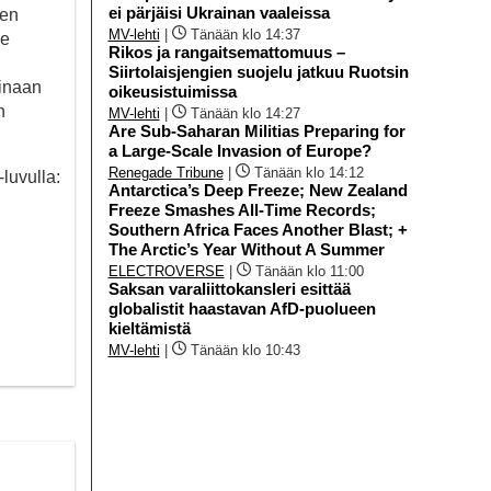
ei pärjäisi Ukrainan vaaleissa
nen
MV-lehti
|
Tänään klo 14:37
le
Rikos ja rangaitsemattomuus –
Siirtolaisjengien suojelu jatkuu Ruotsin
iinaan
oikeusistuimissa
n
MV-lehti
|
Tänään klo 14:27
Are Sub-Saharan Militias Preparing for
a Large-Scale Invasion of Europe?
Renegade Tribune
|
Tänään klo 14:12
luvulla:
Antarctica’s Deep Freeze; New Zealand
Freeze Smashes All-Time Records;
Southern Africa Faces Another Blast; +
The Arctic’s Year Without A Summer
ELECTROVERSE
|
Tänään klo 11:00
Saksan varaliittokansleri esittää
globalistit haastavan AfD-puolueen
kieltämistä
MV-lehti
|
Tänään klo 10:43