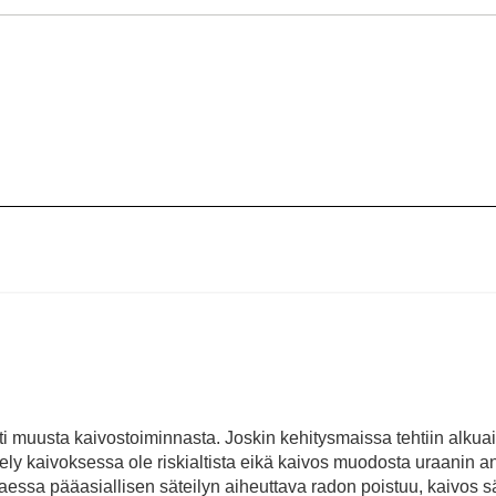
sti muusta kaivostoiminnasta. Joskin kehitysmaissa tehtiin alkua
tely kaivoksessa ole riskialtista eikä kaivos muodosta uraanin a
aessa pääasiallisen säteilyn aiheuttava radon poistuu, kaivos s