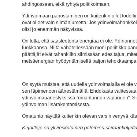
ahdingossaan, eikä ryhtyä politikoimaan.
Ydinvoimaan panostaminen on kuitenkin ollut todellin
ovat olleet vain silmänlumetta. Jos ydinvoimahankkeis
olisi jo enemmän näkyvissä.
On totta, että saasteetonta energiaa ei ole. Ydinon
luokkaansa. Niitä vähätellessään moni poliitikko 
päättäjät eivät rahankiilto silmissään edes tajua, mite
metsäenergian hyödyntämisellä paljon tehokkaampaa. Y
On syytä muistaa, että uudella ydinvoimalalla ei ole v
sen läpimenoon äänestämällä. Ehdokasta valitessaan k
ydinvoimaäänestyksissä ”omantunnon vapauden”. Sik
ydinvoiman lisärakentamisesta.
Omatunto näyttää kuitenkin olevan varsin venyvä käs
Kirjoittaja on ylivieskalainen palomies-sairaankuljettaj