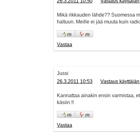
26.3.2011 10:50
Vastaus käyttäjä
Mikä rikkauden lähde?? Suomessa ma
haltuun. Meille ei jää muuta kuin radi
(
0
)
(
0
)
Vastaa
Jussi
26.3.2011 10:53
Vastaus käyttäjä
Kannattaa ainakin ensin varmistaa, 
käsiin !!
(
0
)
(
0
)
Vastaa