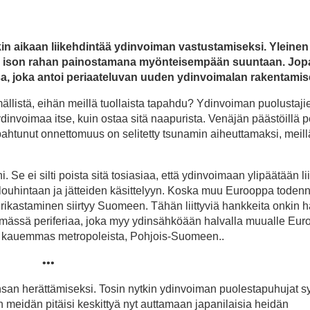
äkin aikaan liikehdintää ydinvoiman vastustamiseksi. Yleinen
 ja ison rahan painostamana myönteisempään suuntaan. Jopa
sa, joka antoi periaateluvan uuden ydinvoimalan rakentamise
mällistä, eihän meillä tuollaista tapahdu? Ydinvoiman puolustaj
ydinvoimaa itse, kuin ostaa sitä naapurista. Venäjän päästöillä p
ahtunut onnettomuus on selitetty tsunamin aiheuttamaksi, meill
i. Se ei silti poista sitä tosiasiaa, että ydinvoimaan ylipäätään lii
n louhintaan ja jätteiden käsittelyyn. Koska muu Eurooppa toden
rikastaminen siirtyy Suomeen. Tähän liittyviä hankkeita onkin h
mässä periferiaa, joka myy ydinsähköään halvalla muualle Eu
at kauemmas metropoleista, Pohjois-Suomeen..
•••
san herättämiseksi. Tosin nytkin ydinvoiman puolestapuhujat sy
n meidän pitäisi keskittyä nyt auttamaan japanilaisia heidän