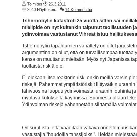
Toimitus
26.3.2011
2940 Näyttökerrat
14 Kommenttia
Tshernobylin katastrofi 25 vuotta sitten sai meill
mielipide on nyt kuitenkin taipunut teollisuuden
ydinvoimaa vastustanut Vihreät istuu hallitukses
Tshernobylin tapahtumien vähättely on ollut järjestel
argumenttina on ollut, että on turvallisempaa tuottaa 
kansa on muuttanut mieltään. Myös nyt Japanissa tap
tuollaista riskiä ole.
Ei olekaan, itse reaktorin riski onkin meillä varsin pien
riskejä. Pahemmat ympäristöriskit liittyvätkin uraani
lähivuosina luopuu ydinvoimasta, uraanin louhinta ja 
myötävaikutuksella käynnissä. Suomesta ollaan teke
Ydinvoiman riskejä vähennetään siirtämällä voimal
On surullista, että vaaditaan vakava onnettomuus kan
vastustajia ”haudoilla tanssijoiksi”. Heidän mielestää