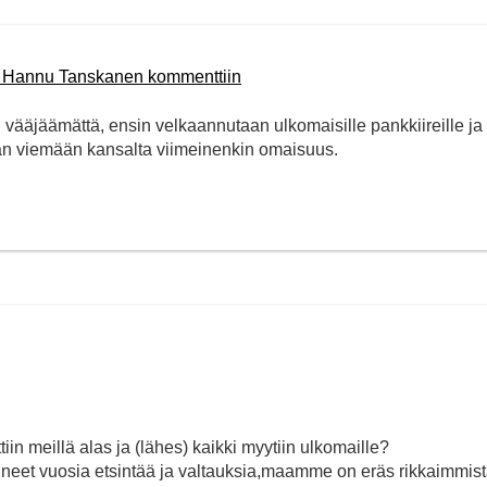
n Hannu Tanskanen kommenttiin
n vääjäämättä, ensin velkaannutaan ulkomaisille pankkiireille ja 
an viemään kansalta viimeinenkin omaisuus.
iin meillä alas ja (lähes) kaikki myytiin ulkomaille?
hneet vuosia etsintää ja valtauksia,maamme on eräs rikkaimmis