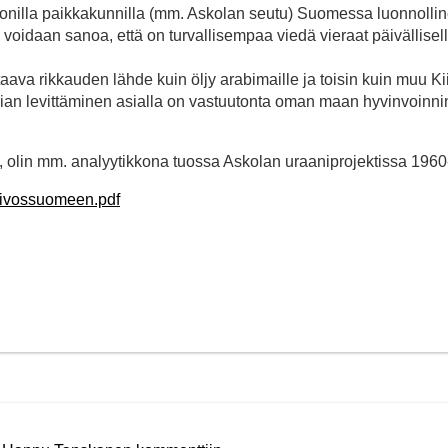
illa paikkakunnilla (mm. Askolan seutu) Suomessa luonnolli
n voidaan sanoa, että on turvallisempaa viedä vieraat päivällisel
taava rikkauden lähde kuin öljy arabimaille ja toisin kuin muu K
erian levittäminen asialla on vastuutonta oman maan hyvinvoinni
, olin mm. analyytikkona tuossa Askolan uraaniprojektissa 1960-
aivossuomeen.pdf