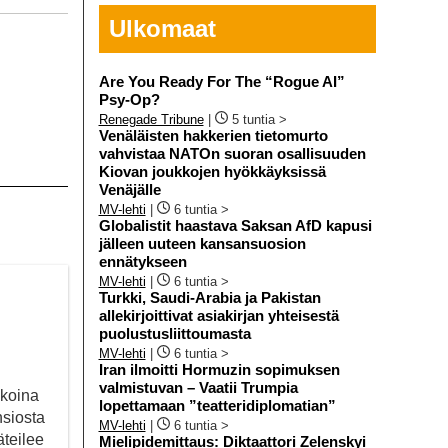
Ulkomaat
Are You Ready For The “Rogue AI”
Psy-Op?
Renegade Tribune
|
5 tuntia >
Venäläisten hakkerien tietomurto
vahvistaa NATOn suoran osallisuuden
Kiovan joukkojen hyökkäyksissä
Venäjälle
MV-lehti
|
6 tuntia >
Globalistit haastava Saksan AfD kapusi
jälleen uuteen kansansuosion
ennätykseen
MV-lehti
|
6 tuntia >
Turkki, Saudi-Arabia ja Pakistan
allekirjoittivat asiakirjan yhteisestä
puolustusliittoumasta
MV-lehti
|
6 tuntia >
Iran ilmoitti Hormuzin sopimuksen
valmistuvan – Vaatii Trumpia
ikoina
lopettamaan ”teatteridiplomatian”
nsiosta
MV-lehti
|
6 tuntia >
äteilee
Mielipidemittaus: Diktaattori Zelenskyi