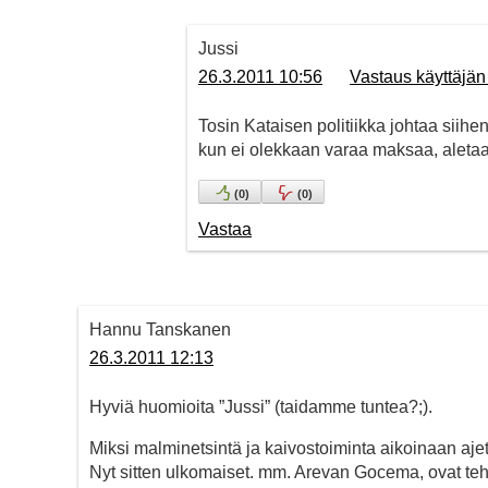
Jussi
26.3.2011 10:56
Vastaus käyttäjä
Tosin Kataisen politiikka johtaa siihe
kun ei olekkaan varaa maksaa, aleta
(
0
)
(
0
)
Vastaa
Hannu Tanskanen
26.3.2011 12:13
Hyviä huomioita ”Jussi” (taidamme tuntea?;).
Miksi malminetsintä ja kaivostoiminta aikoinaan ajett
Nyt sitten ulkomaiset. mm. Arevan Gocema, ovat te