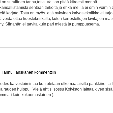
n surullinen tarina,totta. Valtion pitää kiireesti mennä
nsallistamista sentään tarkoita ja ehkä meillä ei omin voimin o
lä korjata. Totta on myös, että nykyinen kaivostekniikka ei tarj
voida ottaa liuostekniikalla, kuten kerrostettujen kivilajien mai
nny. Siinähän ei tarvita kuin pari miestä ja pumppuasema.
n Hannu Tanskanen kommenttiin
des kaivostoimintaa kun otetaan ulkomaalaisilta pankkiireilta l
 Sairauden huippu ! Vielä ehtisi sossu Koiviston laittaa kiven sis
kommari kuin kokoomuslainen ).