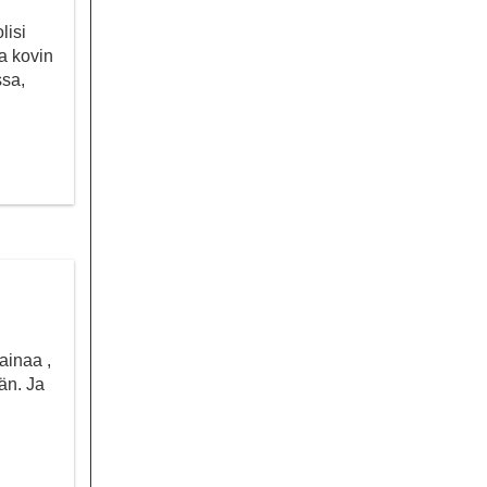
lisi
oa kovin
ssa,
ainaa ,
ään. Ja